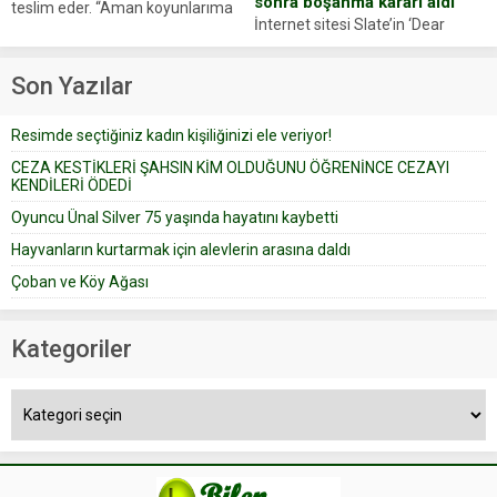
sonra boşanma kararı aldı
teslim eder. “Aman koyunlarıma
İnternet sitesi Slate’in ‘Dear
iyi bak, parayı düşünme” der
Prudence’ isimli tavsiye köşesine
Çoban koyunları alır gider. Aylar...
geçtiğimiz yıl 13 Ocak’ta yollanan
Son Yazılar
bir yazıya göre, bir gelin, eşi
düğün pastasını suratına
Resimde seçtiğiniz kadın kişiliğinizi ele veriyor!
yapıştırdığı için düğünden...
CEZA KESTİKLERİ ŞAHSIN KİM OLDUĞUNU ÖĞRENİNCE CEZAYI
KENDİLERİ ÖDEDİ
Oyuncu Ünal Silver 75 yaşında hayatını kaybetti
Hayvanların kurtarmak için alevlerin arasına daldı
Çoban ve Köy Ağası
Kategoriler