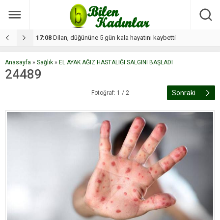
17:08
Dilan, düğününe 5 gün kala hayatını kaybetti
1
Anasayfa
»
Sağlık
»
EL AYAK AĞIZ HASTALIĞI SALGINI BAŞLADI
24489
Sonraki
Fotoğraf: 1 / 2