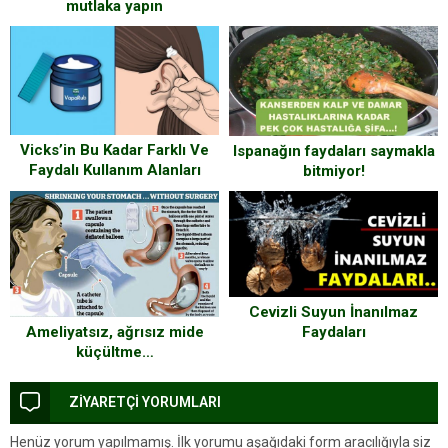
mutlaka yapın
Vicks’in Bu Kadar Farklı Ve
Ispanağın faydaları saymakla
Faydalı Kullanım Alanları
bitmiyor!
Olduğunu Biliyor muydunuz?
Cevizli Suyun İnanılmaz
Ameliyatsız, ağrısız mide
Faydaları
küçültme…
ZİYARETÇİ YORUMLARI
Henüz yorum yapılmamış. İlk yorumu aşağıdaki form aracılığıyla siz