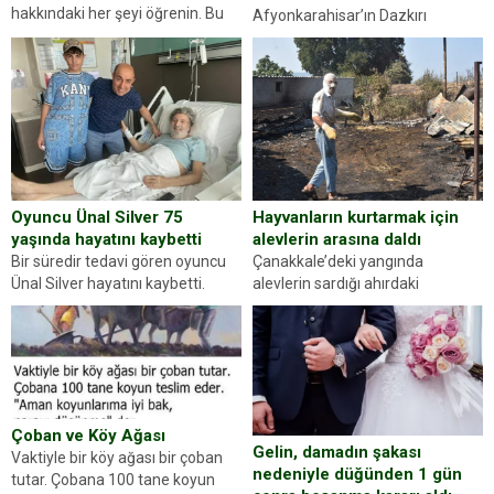
hakkındaki her şeyi öğrenin. Bu
Afyonkarahisar’ın Dazkırı
kez karşınıza oldukça farklı bir
ilçesinde trafik uygulaması
kişilik testiyle çıkıyoruz. Resimde
yapan jandarma ekipleri
gördüğünüz kadın figürlerinden
durdurdukları bir otomobilin
dikkatinizi en...
sürücüsünden ehliyet ve ruhsat
sorup belgelerini istedi. Sürücü
Abdurrahman Ö.nün verdiği
evraklarda eksik olduğunu...
Hayvanların kurtarmak için
Oyuncu Ünal Silver 75
alevlerin arasına daldı
yaşında hayatını kaybetti
Çanakkale’deki yangında
Bir süredir tedavi gören oyuncu
alevlerin sardığı ahırdaki
Ünal Silver hayatını kaybetti.
hayvanlarını kurtarmak isteyen
Haberi, oyuncunun menajerlik
Zeki Demir (66) ölümden döndü.
ajansı duyurdu. Renda Güner,
Yüzünde ve ellerinde yanıklar
sosyal medya hesabında “Usta
oluşan Demir, kâbus dolu anları
Oyuncumuz ve çok değerli
anlattı… Merkeze bağlı...
dostumuz...
Çoban ve Köy Ağası
Gelin, damadın şakası
Vaktiyle bir köy ağası bir çoban
nedeniyle düğünden 1 gün
tutar. Çobana 100 tane koyun