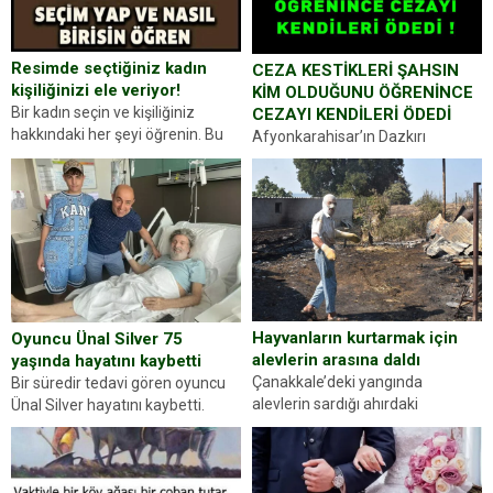
Resimde seçtiğiniz kadın
CEZA KESTİKLERİ ŞAHSIN
kişiliğinizi ele veriyor!
KİM OLDUĞUNU ÖĞRENİNCE
Bir kadın seçin ve kişiliğiniz
CEZAYI KENDİLERİ ÖDEDİ
hakkındaki her şeyi öğrenin. Bu
Afyonkarahisar’ın Dazkırı
kez karşınıza oldukça farklı bir
ilçesinde trafik uygulaması
kişilik testiyle çıkıyoruz. Resimde
yapan jandarma ekipleri
gördüğünüz kadın figürlerinden
durdurdukları bir otomobilin
dikkatinizi en...
sürücüsünden ehliyet ve ruhsat
sorup belgelerini istedi. Sürücü
Abdurrahman Ö.nün verdiği
evraklarda eksik olduğunu...
Hayvanların kurtarmak için
Oyuncu Ünal Silver 75
alevlerin arasına daldı
yaşında hayatını kaybetti
Çanakkale’deki yangında
Bir süredir tedavi gören oyuncu
alevlerin sardığı ahırdaki
Ünal Silver hayatını kaybetti.
hayvanlarını kurtarmak isteyen
Haberi, oyuncunun menajerlik
Zeki Demir (66) ölümden döndü.
ajansı duyurdu. Renda Güner,
Yüzünde ve ellerinde yanıklar
sosyal medya hesabında “Usta
oluşan Demir, kâbus dolu anları
Oyuncumuz ve çok değerli