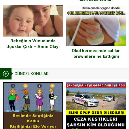
Bebeğinin Vücudunda
Uçuklar Çıktı – Anne Olayı
Okul kermesinde satılan
Tehlike Hakkında Diğer
brownilere ne kattığını
Ebeveynleri Uyarıyor
duyunca şok olacaksınız!
GÜNCEL KONULAR