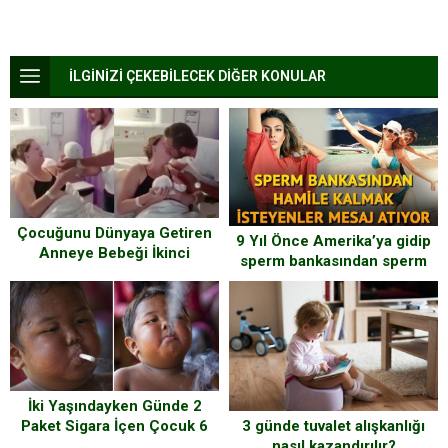
İLGİNİZİ ÇEKEBİLECEK DİĞER KONULAR
Çocuğunu Dünyaya Getiren
9 Yıl Önce Amerika’ya gidip
Anneye Bebeği İkinci
sperm bankasından sperm
Sürprizi Yaptı – Bir Günde
alıp hamile kaldı şimdi
Çifte Sevinç Yaşadı
çocuğu 9 yaşında
İki Yaşındayken Günde 2
3 günde tuvalet alışkanlığı
Paket Sigara İçen Çocuk 6
nasıl kazandırılır?
Yılda Bakın Ne Hale Geldi