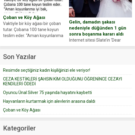
anlattı… Merkeze bağlı...
dostumuz...
Çoban ve Köy Ağası
Gelin, damadın şakası
Vaktiyle bir köy ağası bir çoban
nedeniyle düğünden 1 gün
tutar. Çobana 100 tane koyun
sonra boşanma kararı aldı
teslim eder. “Aman koyunlarıma
İnternet sitesi Slate’in ‘Dear
iyi bak, parayı düşünme” der
Prudence’ isimli tavsiye köşesine
Çoban koyunları alır gider. Aylar...
geçtiğimiz yıl 13 Ocak’ta yollanan
Son Yazılar
bir yazıya göre, bir gelin, eşi
düğün pastasını suratına
Resimde seçtiğiniz kadın kişiliğinizi ele veriyor!
yapıştırdığı için düğünden...
CEZA KESTİKLERİ ŞAHSIN KİM OLDUĞUNU ÖĞRENİNCE CEZAYI
KENDİLERİ ÖDEDİ
Oyuncu Ünal Silver 75 yaşında hayatını kaybetti
Hayvanların kurtarmak için alevlerin arasına daldı
Çoban ve Köy Ağası
Kategoriler