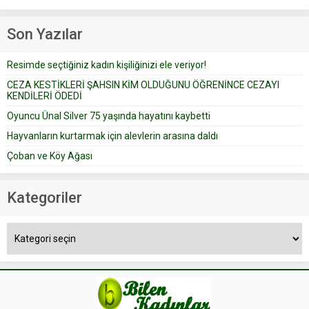
Prudence’ isimli tavsiye köşesine
Çoban koyunları alır gider. Aylar...
geçtiğimiz yıl 13 Ocak’ta yollanan
Son Yazılar
bir yazıya göre, bir gelin, eşi
düğün pastasını suratına
Resimde seçtiğiniz kadın kişiliğinizi ele veriyor!
yapıştırdığı için düğünden...
CEZA KESTİKLERİ ŞAHSIN KİM OLDUĞUNU ÖĞRENİNCE CEZAYI
KENDİLERİ ÖDEDİ
Oyuncu Ünal Silver 75 yaşında hayatını kaybetti
Hayvanların kurtarmak için alevlerin arasına daldı
Çoban ve Köy Ağası
Kategoriler