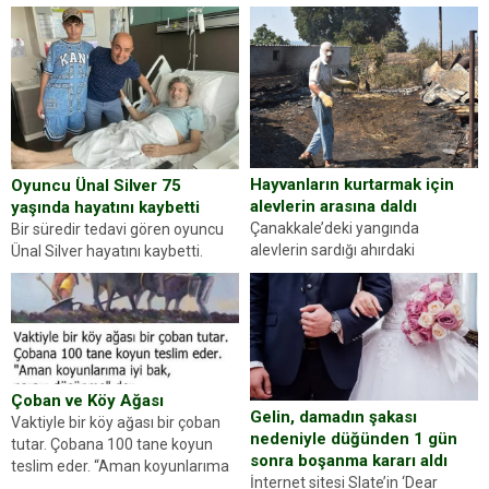
kez karşınıza oldukça farklı bir
ilçesinde trafik uygulaması
kişilik testiyle çıkıyoruz. Resimde
yapan jandarma ekipleri
gördüğünüz kadın figürlerinden
durdurdukları bir otomobilin
dikkatinizi en...
sürücüsünden ehliyet ve ruhsat
sorup belgelerini istedi. Sürücü
Abdurrahman Ö.nün verdiği
evraklarda eksik olduğunu...
Hayvanların kurtarmak için
Oyuncu Ünal Silver 75
alevlerin arasına daldı
yaşında hayatını kaybetti
Çanakkale’deki yangında
Bir süredir tedavi gören oyuncu
alevlerin sardığı ahırdaki
Ünal Silver hayatını kaybetti.
hayvanlarını kurtarmak isteyen
Haberi, oyuncunun menajerlik
Zeki Demir (66) ölümden döndü.
ajansı duyurdu. Renda Güner,
Yüzünde ve ellerinde yanıklar
sosyal medya hesabında “Usta
oluşan Demir, kâbus dolu anları
Oyuncumuz ve çok değerli
anlattı… Merkeze bağlı...
dostumuz...
Çoban ve Köy Ağası
Gelin, damadın şakası
Vaktiyle bir köy ağası bir çoban
nedeniyle düğünden 1 gün
tutar. Çobana 100 tane koyun
sonra boşanma kararı aldı
teslim eder. “Aman koyunlarıma
İnternet sitesi Slate’in ‘Dear
iyi bak, parayı düşünme” der