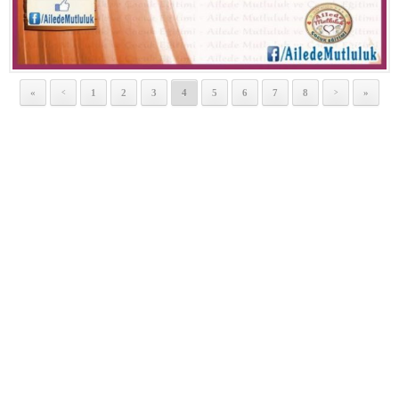
«
1
2
3
4
5
6
7
8
»
<
>