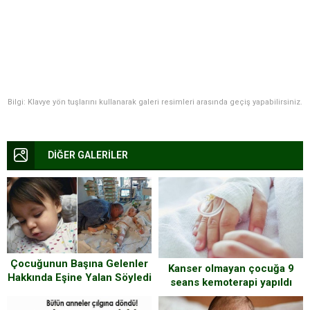
Bilgi: Klavye yön tuşlarını kullanarak galeri resimleri arasında geçiş yapabilirsiniz.
DİĞER GALERİLER
Çocuğunun Başına Gelenler
Kanser olmayan çocuğa 9
Hakkında Eşine Yalan Söyledi
seans kemoterapi yapıldı
– Baba Gerçeği Farkettiğinde
Her Şey İçin Çok Geçti