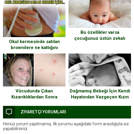
Bu özellikler varsa
çocuğunuz üstün zekalı
Okul kermesinde satılan
olabilir!
brownilere ne kattığını
duyunca şok olacaksınız!
Doğmamış Bebeği İçin Kendi
Vücudunda Çıkan
Hayatından Vazgeçen Kızın
Kızarıklıklardan Sonra
Hikayesini Okuyunca
Hayatını Kaybetti – Doktor
Gözyaşlarınıza Hakim
Kullandığı İlacı Duyunca
ZİYARETÇİ YORUMLARI
Olamayacaksınız!
Gerçeği Öğrendi
Henüz yorum yapılmamış. İlk yorumu aşağıdaki form aracılığıyla siz
yapabilirsiniz.