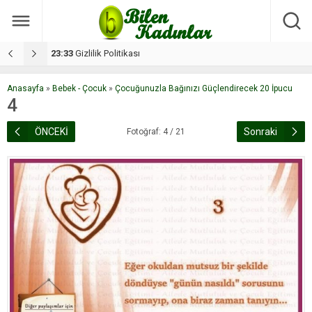
17:08
Dilan, düğününe 5 gün kala hayatını kaybetti
1
Anasayfa
»
Bebek - Çocuk
»
Çocuğunuzla Bağınızı Güçlendirecek 20 İpucu
4
ÖNCEKİ
Sonraki
Fotoğraf: 4 / 21