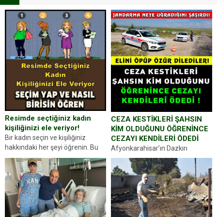
Resimde seçtiğiniz kadın
CEZA KESTİKLERİ ŞAHSIN
kişiliğinizi ele veriyor!
KİM OLDUĞUNU ÖĞRENİNCE
Bir kadın seçin ve kişiliğiniz
CEZAYI KENDİLERİ ÖDEDİ
hakkındaki her şeyi öğrenin. Bu
Afyonkarahisar’ın Dazkırı
kez karşınıza oldukça farklı bir
ilçesinde trafik uygulaması
kişilik testiyle çıkıyoruz. Resimde
yapan jandarma ekipleri
gördüğünüz kadın figürlerinden
durdurdukları bir otomobilin
dikkatinizi en...
sürücüsünden ehliyet ve ruhsat
sorup belgelerini istedi. Sürücü
Abdurrahman Ö.nün verdiği
evraklarda eksik olduğunu...