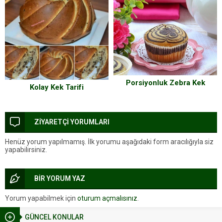
Porsiyonluk Zebra Kek
Kolay Kek Tarifi
ZİYARETÇİ YORUMLARI
Henüz yorum yapılmamış. İlk yorumu aşağıdaki form aracılığıyla siz
yapabilirsiniz.
BİR YORUM YAZ
Yorum yapabilmek için
oturum açmalısınız
.
GÜNCEL KONULAR