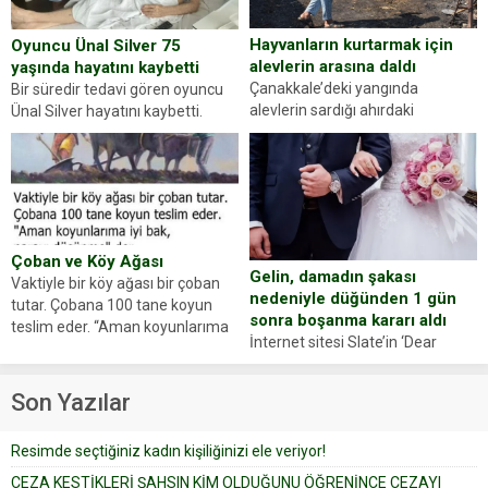
Hayvanların kurtarmak için
Oyuncu Ünal Silver 75
alevlerin arasına daldı
yaşında hayatını kaybetti
Çanakkale’deki yangında
Bir süredir tedavi gören oyuncu
alevlerin sardığı ahırdaki
Ünal Silver hayatını kaybetti.
hayvanlarını kurtarmak isteyen
Haberi, oyuncunun menajerlik
Zeki Demir (66) ölümden döndü.
ajansı duyurdu. Renda Güner,
Yüzünde ve ellerinde yanıklar
sosyal medya hesabında “Usta
oluşan Demir, kâbus dolu anları
Oyuncumuz ve çok değerli
anlattı… Merkeze bağlı...
dostumuz...
Çoban ve Köy Ağası
Gelin, damadın şakası
Vaktiyle bir köy ağası bir çoban
nedeniyle düğünden 1 gün
tutar. Çobana 100 tane koyun
sonra boşanma kararı aldı
teslim eder. “Aman koyunlarıma
İnternet sitesi Slate’in ‘Dear
iyi bak, parayı düşünme” der
Prudence’ isimli tavsiye köşesine
Çoban koyunları alır gider. Aylar...
geçtiğimiz yıl 13 Ocak’ta yollanan
Son Yazılar
bir yazıya göre, bir gelin, eşi
düğün pastasını suratına
Resimde seçtiğiniz kadın kişiliğinizi ele veriyor!
yapıştırdığı için düğünden...
CEZA KESTİKLERİ ŞAHSIN KİM OLDUĞUNU ÖĞRENİNCE CEZAYI