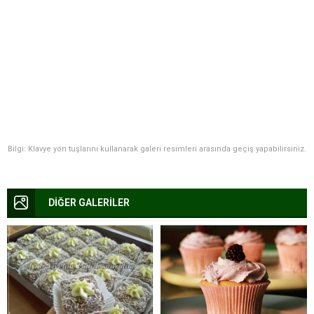
Bilgi: Klavye yön tuşlarını kullanarak galeri resimleri arasında geçiş yapabilirsiniz.
DİĞER GALERİLER