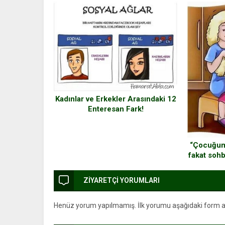
Ç
Kadınlar ve Erkekler Arasındaki 12
Enteresan Fark!
“Çocuğum
fakat soh
an
ZİYARETÇİ YORUMLARI
Henüz yorum yapılmamış. İlk yorumu aşağıdaki form arac