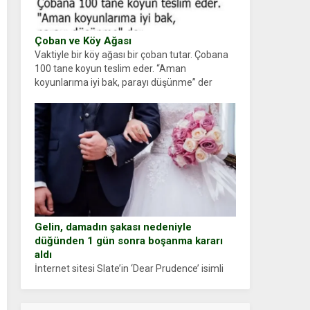
Çoban ve Köy Ağası
Vaktiyle bir köy ağası bir çoban tutar. Çobana
100 tane koyun teslim eder. “Aman
koyunlarıma iyi bak, parayı düşünme” der
Çoban koyunları alır gider. Aylar...
Gelin, damadın şakası nedeniyle
düğünden 1 gün sonra boşanma kararı
aldı
İnternet sitesi Slate’in ‘Dear Prudence’ isimli
tavsiye köşesine geçtiğimiz yıl 13 Ocak’ta
yollanan bir yazıya göre, bir gelin, eşi düğün
pastasını suratına yapıştırdığı için düğünden...