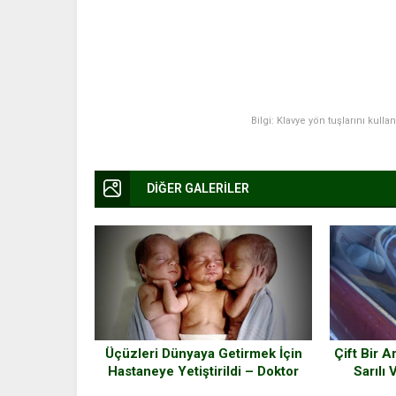
Bilgi: Klavye yön tuşlarını kulla
DİĞER GALERİLER
Üçüzleri Dünyaya Getirmek İçin
Çift Bir A
Hastaneye Yetiştirildi – Doktor
Sarılı
Üçüzlere Bakınca İnanamadı
Bebeği 