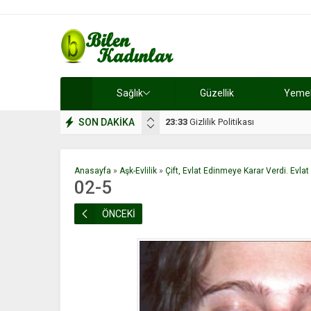
Sağlık
Güzellik
Yemek 
SON DAKİKA
17:08
Dilan, düğününe 5 gün kala hay
Anasayfa
»
Aşk-Evlilik
»
Çift, Evlat Edinmeye Karar Verdi. Ev
02-5
ÖNCEKİ