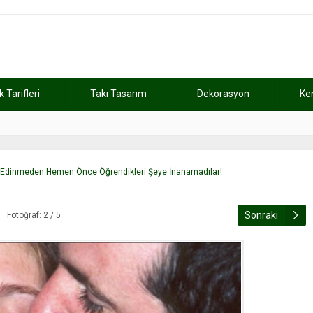
Tarifleri
Takı Tasarım
Dekorasyon
Ke
atını kaybetti
11:37
Günde 2 saat ça
lat Edinmeden Hemen Önce Öğrendikleri Şeye İnanamadılar!
Sonraki
Fotoğraf: 2 / 5