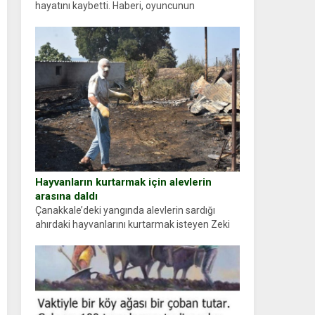
hayatını kaybetti. Haberi, oyuncunun
menajerlik ajansı duyurdu. Renda Güner,
sosyal medya hesabında “Usta Oyuncumuz ve
çok değerli dostumuz...
Hayvanların kurtarmak için alevlerin
arasına daldı
Çanakkale’deki yangında alevlerin sardığı
ahırdaki hayvanlarını kurtarmak isteyen Zeki
Demir (66) ölümden döndü. Yüzünde ve
ellerinde yanıklar oluşan Demir, kâbus dolu
anları anlattı… Merkeze bağlı...