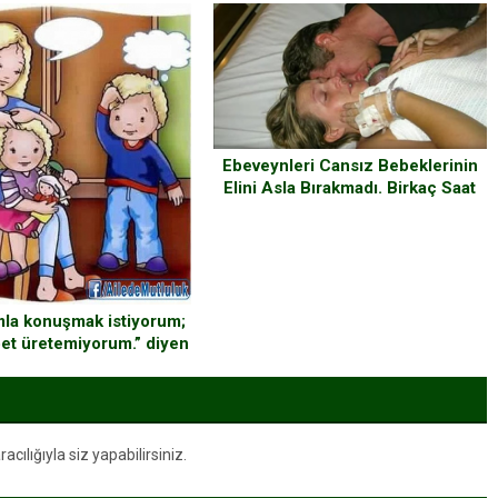
ok Öfkelendiler
Ebeveynleri Cansız Bebeklerinin
Elini Asla Bırakmadı. Birkaç Saat
Sonra Mucize Gerçekleşti.
la konuşmak istiyorum;
bet üretemiyorum.” diyen
neler ve babalar,
ılığıyla siz yapabilirsiniz.