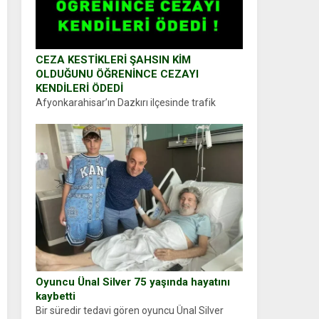
CEZA KESTİKLERİ ŞAHSIN KİM
OLDUĞUNU ÖĞRENİNCE CEZAYI
KENDİLERİ ÖDEDİ
Afyonkarahisar’ın Dazkırı ilçesinde trafik
uygulaması yapan jandarma ekipleri
durdurdukları bir otomobilin sürücüsünden
ehliyet ve ruhsat sorup belgelerini istedi.
Sürücü Abdurrahman Ö.nün verdiği evraklarda
eksik olduğunu...
Oyuncu Ünal Silver 75 yaşında hayatını
kaybetti
Bir süredir tedavi gören oyuncu Ünal Silver