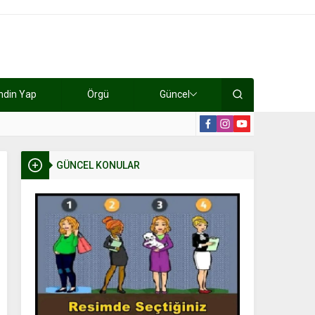
ndin Yap
Örgü
Güncel
lışıyorlar 15 bin tl kazanıyorlar
19:2
GÜNCEL KONULAR