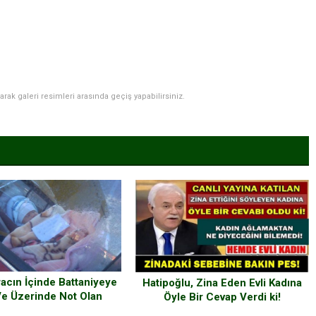
narak galeri resimleri arasında geçiş yapabilirsiniz.
racın İçinde Battaniyeye
Hatipoğlu, Zina Eden Evli Kadına
 Ve Üzerinde Not Olan
Öyle Bir Cevap Verdi ki!
Gördü – Notu Okuyunca