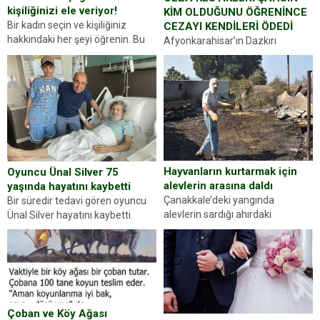
kişiliğinizi ele veriyor!
KİM OLDUĞUNU ÖĞRENİNCE
Bir kadın seçin ve kişiliğiniz
CEZAYI KENDİLERİ ÖDEDİ
hakkındaki her şeyi öğrenin. Bu
Afyonkarahisar’ın Dazkırı
kez karşınıza oldukça farklı bir
ilçesinde trafik uygulaması
kişilik testiyle çıkıyoruz. Resimde
yapan jandarma ekipleri
gördüğünüz kadın figürlerinden
durdurdukları bir otomobilin
dikkatinizi en...
sürücüsünden ehliyet ve ruhsat
sorup belgelerini istedi. Sürücü
Abdurrahman Ö.nün verdiği
evraklarda eksik olduğunu...
Hayvanların kurtarmak için
Oyuncu Ünal Silver 75
alevlerin arasına daldı
yaşında hayatını kaybetti
Çanakkale’deki yangında
Bir süredir tedavi gören oyuncu
alevlerin sardığı ahırdaki
Ünal Silver hayatını kaybetti.
hayvanlarını kurtarmak isteyen
Haberi, oyuncunun menajerlik
Zeki Demir (66) ölümden döndü.
ajansı duyurdu. Renda Güner,
Yüzünde ve ellerinde yanıklar
sosyal medya hesabında “Usta
oluşan Demir, kâbus dolu anları
Oyuncumuz ve çok değerli
anlattı… Merkeze bağlı...
dostumuz...
Çoban ve Köy Ağası