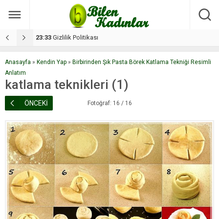
17:08
Dilan, düğününe 5 gün kala hayatını kaybetti
1
Anasayfa
»
Kendin Yap
»
Birbirinden Şık Pasta Börek Katlama Tekniği Resimli
Anlatım
katlama teknikleri (1)
ÖNCEKİ
Fotoğraf: 16 / 16