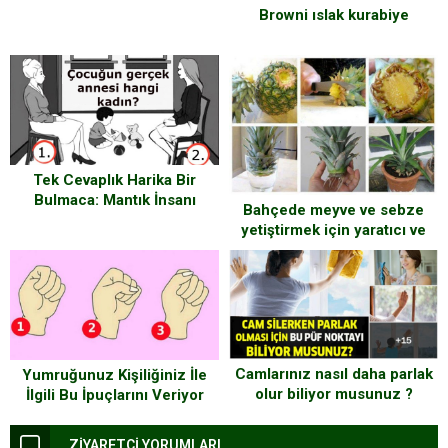
Browni ıslak kurabiye
Tek Cevaplık Harika Bir
Bulmaca: Mantık İnsanı
Bahçede meyve ve sebze
mısınız? Duygu İnsanı mı?
yetiştirmek için yaratıcı ve
değişik fikirler
Camlarınız nasıl daha parlak
Yumruğunuz Kişiliğiniz İle
olur biliyor musunuz ?
İlgili Bu İpuçlarını Veriyor
ZİYARETÇİ YORUMLARI