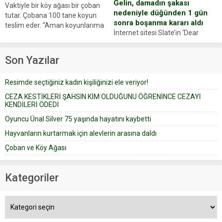
Gelin, damadın şakası
Vaktiyle bir köy ağası bir çoban
nedeniyle düğünden 1 gün
tutar. Çobana 100 tane koyun
sonra boşanma kararı aldı
teslim eder. “Aman koyunlarıma
İnternet sitesi Slate’in ‘Dear
iyi bak, parayı düşünme” der
Prudence’ isimli tavsiye köşesine
Çoban koyunları alır gider. Aylar...
geçtiğimiz yıl 13 Ocak’ta yollanan
Son Yazılar
bir yazıya göre, bir gelin, eşi
düğün pastasını suratına
Resimde seçtiğiniz kadın kişiliğinizi ele veriyor!
yapıştırdığı için düğünden...
CEZA KESTİKLERİ ŞAHSIN KİM OLDUĞUNU ÖĞRENİNCE CEZAYI
KENDİLERİ ÖDEDİ
Oyuncu Ünal Silver 75 yaşında hayatını kaybetti
Hayvanların kurtarmak için alevlerin arasına daldı
Çoban ve Köy Ağası
Kategoriler