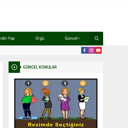
ndin Yap
Örgü
Güncel
lışıyorlar 15 bin tl kazanıyorlar
19:2
GÜNCEL KONULAR