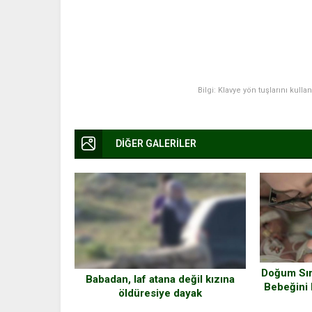
Bilgi: Klavye yön tuşlarını kulla
DİĞER GALERİLER
Doğum Sır
Babadan, laf atana değil kızına
Bebeğini 
öldüresiye dayak
Söyledi