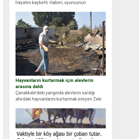
hayatını kaybetti. Haberi, oyuncunun
menajerlik ajansı duyurdu. Renda Güner,
sosyal medya hesabında “Usta Oyuncumuz ve
çok değerli dostumuz...
Hayvanların kurtarmak için alevlerin
arasına daldı
Çanakkale’deki yangında alevlerin sardığı
ahırdaki hayvanlarını kurtarmak isteyen Zeki
Demir (66) ölümden döndü. Yüzünde ve
ellerinde yanıklar oluşan Demir, kâbus dolu
anları anlattı… Merkeze bağlı...