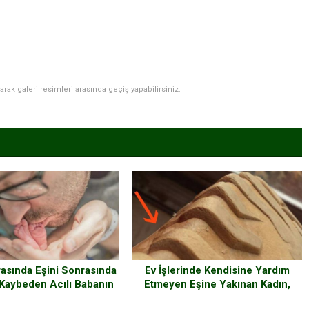
narak galeri resimleri arasında geçiş yapabilirsiniz.
asında Eşini Sonrasında
Ev İşlerinde Kendisine Yardım
Kaybeden Acılı Babanın
Etmeyen Eşine Yakınan Kadın,
klersi Herkesi Ağlattı
Eşinin Ayakkabılarının Altını