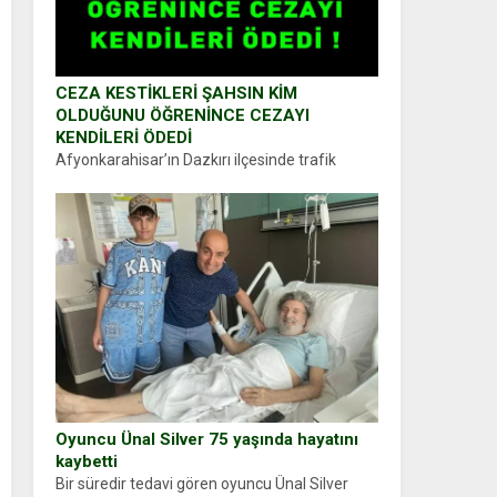
CEZA KESTİKLERİ ŞAHSIN KİM
OLDUĞUNU ÖĞRENİNCE CEZAYI
KENDİLERİ ÖDEDİ
Afyonkarahisar’ın Dazkırı ilçesinde trafik
uygulaması yapan jandarma ekipleri
durdurdukları bir otomobilin sürücüsünden
ehliyet ve ruhsat sorup belgelerini istedi.
Sürücü Abdurrahman Ö.nün verdiği evraklarda
eksik olduğunu...
Oyuncu Ünal Silver 75 yaşında hayatını
kaybetti
Bir süredir tedavi gören oyuncu Ünal Silver