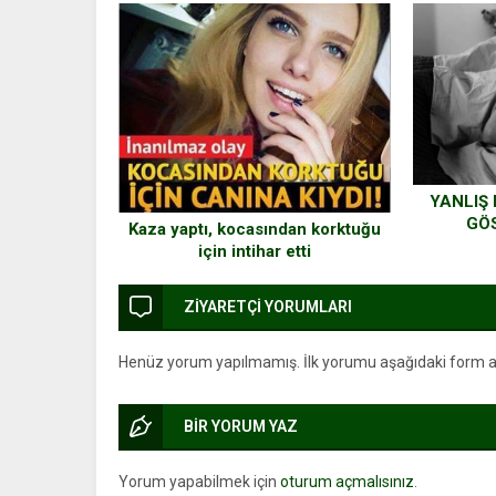
YANLIŞ
GÖ
Kaza yaptı, kocasından korktuğu
için intihar etti
ZİYARETÇİ YORUMLARI
Henüz yorum yapılmamış. İlk yorumu aşağıdaki form arac
BİR YORUM YAZ
Yorum yapabilmek için
oturum açmalısınız
.