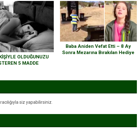
Görünce Gözyaşlarını Tutamadı.
Baba Aniden Vefat Etti – 8 Ay
Sonra Mezarına Bırakılan Hediye
 KİŞİYLE OLDUĞUNUZU
Herkesi Ağlattı
STEREN 5 MADDE
ılığıyla siz yapabilirsiniz.