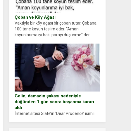
Çoban ve Köy Ağası
Vaktiyle bir köy ağası bir çoban tutar. Çobana
100 tane koyun teslim eder. “Aman
koyunlarıma iyi bak, parayı düşünme” der
Çoban koyunları alır gider. Aylar...
Gelin, damadın şakası nedeniyle
düğünden 1 gün sonra boşanma kararı
aldı
İnternet sitesi Slate’in ‘Dear Prudence’ isimli
tavsiye köşesine geçtiğimiz yıl 13 Ocak’ta
yollanan bir yazıya göre, bir gelin, eşi düğün
pastasını suratına yapıştırdığı için düğünden...