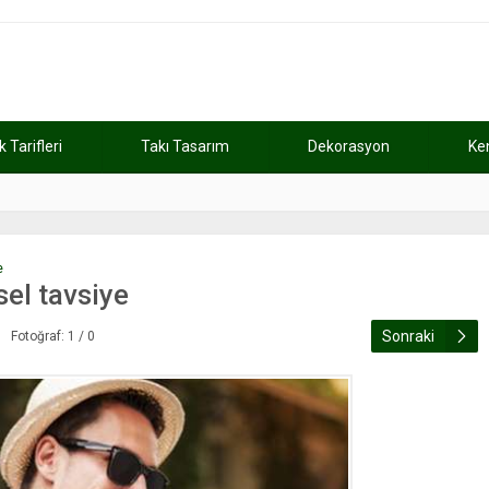
Tarifleri
Takı Tasarım
Dekorasyon
Ke
atını kaybetti
11:37
Günde 2 saat ça
e
msel tavsiye
Sonraki
Fotoğraf: 1 / 0