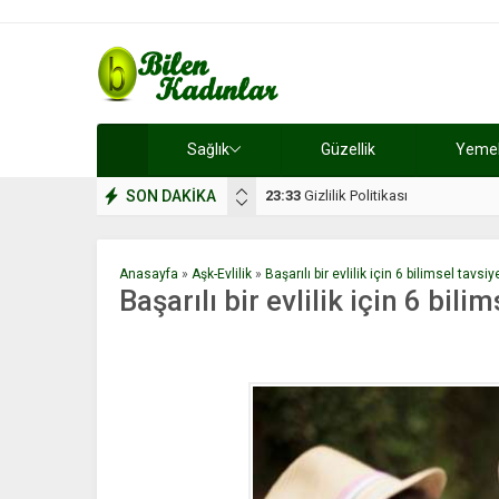
Sağlık
Güzellik
Yemek 
SON DAKİKA
17:08
Dilan, düğününe 5 gün kala hay
Anasayfa
»
Aşk-Evlilik
»
Başarılı bir evlilik için 6 bilimsel tavsiy
Başarılı bir evlilik için 6 bili