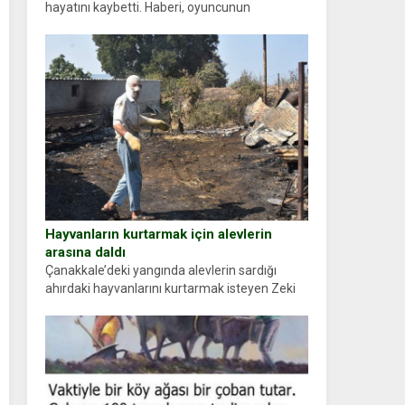
hayatını kaybetti. Haberi, oyuncunun
menajerlik ajansı duyurdu. Renda Güner,
sosyal medya hesabında “Usta Oyuncumuz ve
çok değerli dostumuz...
Hayvanların kurtarmak için alevlerin
arasına daldı
Çanakkale’deki yangında alevlerin sardığı
ahırdaki hayvanlarını kurtarmak isteyen Zeki
Demir (66) ölümden döndü. Yüzünde ve
ellerinde yanıklar oluşan Demir, kâbus dolu
anları anlattı… Merkeze bağlı...