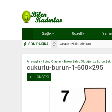
Sağlık
Güzellik
Yemek 
SON DAKİKA
17:08
Dilan, düğününe 5 gün kala hay
Anasayfa
»
İlginç Olaylar
»
Bakın Sahip Olduğunuz Burun Şekli 
cukurlu-burun-1-600×295
ÖNCEKİ