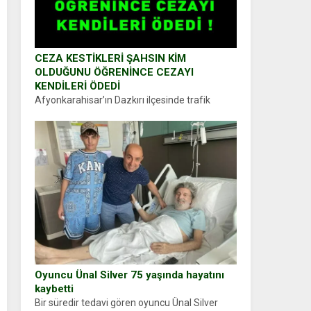
CEZA KESTİKLERİ ŞAHSIN KİM
OLDUĞUNU ÖĞRENİNCE CEZAYI
KENDİLERİ ÖDEDİ
Afyonkarahisar’ın Dazkırı ilçesinde trafik
uygulaması yapan jandarma ekipleri
durdurdukları bir otomobilin sürücüsünden
ehliyet ve ruhsat sorup belgelerini istedi.
Sürücü Abdurrahman Ö.nün verdiği evraklarda
eksik olduğunu...
Oyuncu Ünal Silver 75 yaşında hayatını
kaybetti
Bir süredir tedavi gören oyuncu Ünal Silver