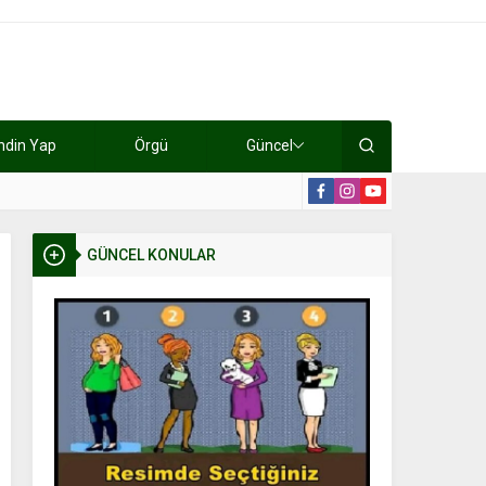
ndin Yap
Örgü
Güncel
lışıyorlar 15 bin tl kazanıyorlar
19:2
GÜNCEL KONULAR