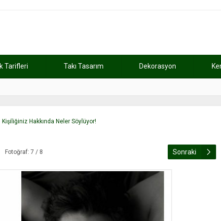
Tarifleri
Takı Tasarım
Dekorasyon
Ke
atını kaybetti
11:37
Günde 2 saat ça
Kişiliğiniz Hakkında Neler Söylüyor!
Sonraki
Fotoğraf: 7 / 8