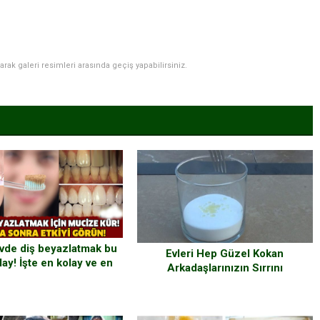
narak galeri resimleri arasında geçiş yapabilirsiniz.
evde diş beyazlatmak bu
Evleri Hep Güzel Kokan
lay! İşte en kolay ve en
Arkadaşlarınızın Sırrını
etkili yöntem…
Açıklıyoruz