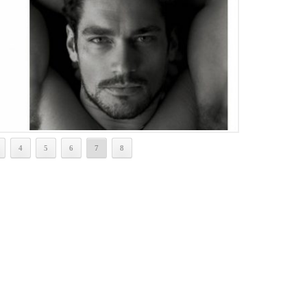
4
5
6
7
8