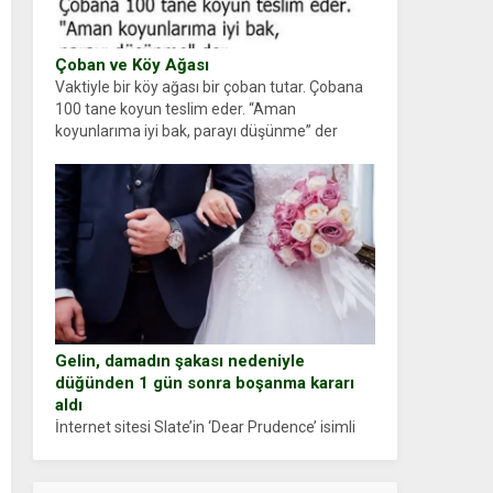
Çoban ve Köy Ağası
Vaktiyle bir köy ağası bir çoban tutar. Çobana
100 tane koyun teslim eder. “Aman
koyunlarıma iyi bak, parayı düşünme” der
Çoban koyunları alır gider. Aylar...
Gelin, damadın şakası nedeniyle
düğünden 1 gün sonra boşanma kararı
aldı
İnternet sitesi Slate’in ‘Dear Prudence’ isimli
tavsiye köşesine geçtiğimiz yıl 13 Ocak’ta
yollanan bir yazıya göre, bir gelin, eşi düğün
pastasını suratına yapıştırdığı için düğünden...