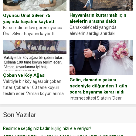
evraklarda eksik olduğunu...
Hayvanların kurtarmak için
Oyuncu Ünal Silver 75
alevlerin arasına daldı
yaşında hayatını kaybetti
Çanakkale’deki yangında
Bir süredir tedavi gören oyuncu
alevlerin sardığı ahırdaki
Ünal Silver hayatını kaybetti.
hayvanlarını kurtarmak isteyen
Haberi, oyuncunun menajerlik
Zeki Demir (66) ölümden döndü.
ajansı duyurdu. Renda Güner,
Yüzünde ve ellerinde yanıklar
sosyal medya hesabında “Usta
oluşan Demir, kâbus dolu anları
Oyuncumuz ve çok değerli
anlattı… Merkeze bağlı...
dostumuz...
Çoban ve Köy Ağası
Gelin, damadın şakası
Vaktiyle bir köy ağası bir çoban
nedeniyle düğünden 1 gün
tutar. Çobana 100 tane koyun
sonra boşanma kararı aldı
teslim eder. “Aman koyunlarıma
İnternet sitesi Slate’in ‘Dear
iyi bak, parayı düşünme” der
Prudence’ isimli tavsiye köşesine
Çoban koyunları alır gider. Aylar...
geçtiğimiz yıl 13 Ocak’ta yollanan
Son Yazılar
bir yazıya göre, bir gelin, eşi
düğün pastasını suratına
Resimde seçtiğiniz kadın kişiliğinizi ele veriyor!
yapıştırdığı için düğünden...