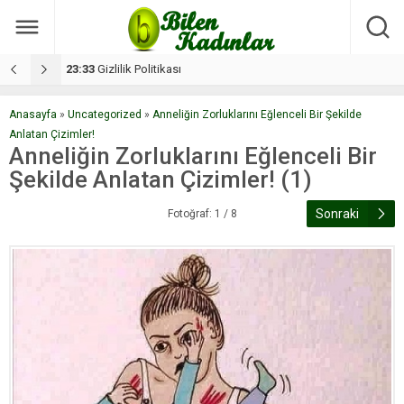
17:08
Dilan, düğününe 5 gün kala hayatını kaybetti
1
Anasayfa
»
Uncategorized
»
Anneliğin Zorluklarını Eğlenceli Bir Şekilde
Anlatan Çizimler!
Anneliğin Zorluklarını Eğlenceli Bir
Şekilde Anlatan Çizimler! (1)
Sonraki
Fotoğraf: 1 / 8