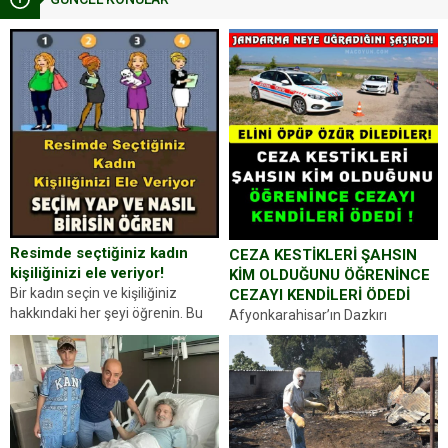
Resimde seçtiğiniz kadın
CEZA KESTİKLERİ ŞAHSIN
kişiliğinizi ele veriyor!
KİM OLDUĞUNU ÖĞRENİNCE
Bir kadın seçin ve kişiliğiniz
CEZAYI KENDİLERİ ÖDEDİ
hakkındaki her şeyi öğrenin. Bu
Afyonkarahisar’ın Dazkırı
kez karşınıza oldukça farklı bir
ilçesinde trafik uygulaması
kişilik testiyle çıkıyoruz. Resimde
yapan jandarma ekipleri
gördüğünüz kadın figürlerinden
durdurdukları bir otomobilin
dikkatinizi en...
sürücüsünden ehliyet ve ruhsat
sorup belgelerini istedi. Sürücü
Abdurrahman Ö.nün verdiği