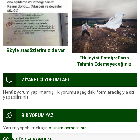
Böyle atasözlerimiz de var
Etkileyici Fotoğrafların
Tahmin Edemeyeceğiniz
Çekim Anları
ZİYARETÇİ YORUMLARI
Henüz yorum yapılmamış. İlk yorumu aşağıdaki form aracılığıyla siz
yapabilirsiniz.
BİR YORUM YAZ
Yorum yapabilmek için
oturum açmalısınız
.
GÜNCEL KONULAR