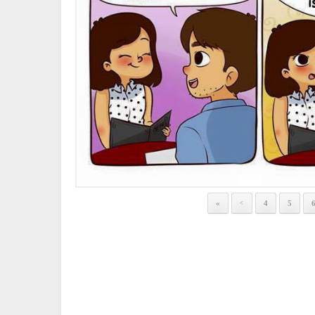
«
4
5
<