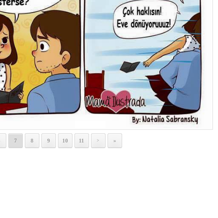
6
7
8
9
10
11
»
>