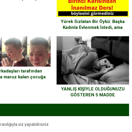
vası görmedim!”
Yürek Sızlatan Bir Öykü: Başka
Kadınla Evlenmek İstedi, ama
istediğine pişman oldu
rkadaşları tarafından
ğa maruz kalan çocuğa
isimler destek oldu
YANLIŞ KİŞİYLE OLDUĞUNUZU
GÖSTEREN 5 MADDE
ılığıyla siz yapabilirsiniz.