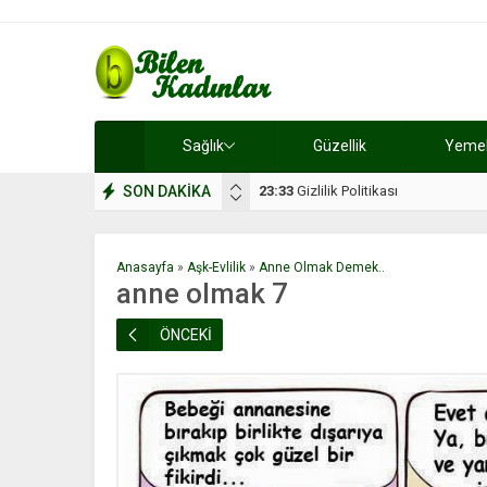
Sağlık
Güzellik
Yemek 
SON DAKİKA
17:08
Dilan, düğününe 5 gün kala hay
Anasayfa
»
Aşk-Evlilik
»
Anne Olmak Demek..
anne olmak 7
ÖNCEKİ