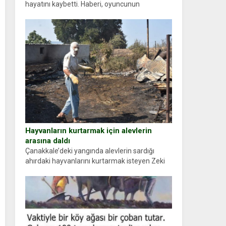
hayatını kaybetti. Haberi, oyuncunun
menajerlik ajansı duyurdu. Renda Güner,
sosyal medya hesabında “Usta Oyuncumuz ve
çok değerli dostumuz...
Hayvanların kurtarmak için alevlerin
arasına daldı
Çanakkale’deki yangında alevlerin sardığı
ahırdaki hayvanlarını kurtarmak isteyen Zeki
Demir (66) ölümden döndü. Yüzünde ve
ellerinde yanıklar oluşan Demir, kâbus dolu
anları anlattı… Merkeze bağlı...