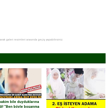
narak galeri resimleri arasında geçiş yapabilirsiniz.
 hakim bile duyduklarına
ldi! ”Ben böyle boşanma