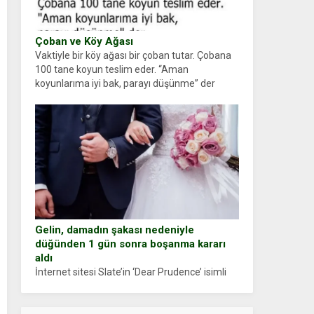
Çoban ve Köy Ağası
Vaktiyle bir köy ağası bir çoban tutar. Çobana
100 tane koyun teslim eder. “Aman
koyunlarıma iyi bak, parayı düşünme” der
Çoban koyunları alır gider. Aylar...
Gelin, damadın şakası nedeniyle
düğünden 1 gün sonra boşanma kararı
aldı
İnternet sitesi Slate’in ‘Dear Prudence’ isimli
tavsiye köşesine geçtiğimiz yıl 13 Ocak’ta
yollanan bir yazıya göre, bir gelin, eşi düğün
pastasını suratına yapıştırdığı için düğünden...