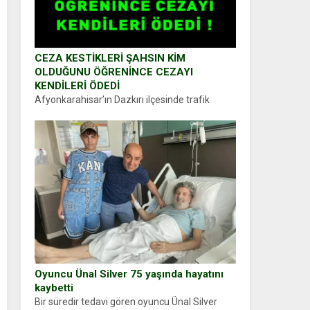
CEZA KESTİKLERİ ŞAHSIN KİM
OLDUĞUNU ÖĞRENİNCE CEZAYI
KENDİLERİ ÖDEDİ
Afyonkarahisar’ın Dazkırı ilçesinde trafik
uygulaması yapan jandarma ekipleri
durdurdukları bir otomobilin sürücüsünden
ehliyet ve ruhsat sorup belgelerini istedi.
Sürücü Abdurrahman Ö.nün verdiği evraklarda
eksik olduğunu...
Oyuncu Ünal Silver 75 yaşında hayatını
kaybetti
Bir süredir tedavi gören oyuncu Ünal Silver