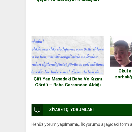
da
Tarafından Eleştirildi – Cevabını
İse Milyonlar Konuşuyor
Okul a
zorbalı
Çift Yan Masadaki Baba Ve Kızını
ünlü 
Gördü – Baba Garsondan Aldığı
Not Karşısında Gözyaşlarını
Tutamadı
ZİYARETÇİ YORUMLARI
Henüz yorum yapılmamış. İlk yorumu aşağıdaki form arac