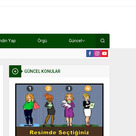
ndin Yap
Örgü
Güncel
lışıyorlar 15 bin tl kazanıyorlar
19:2
GÜNCEL KONULAR