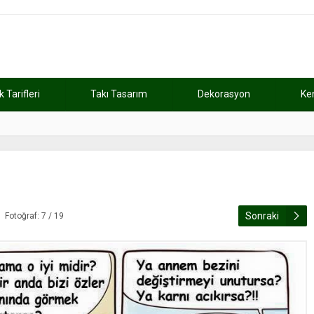
Tarifleri
Takı Tasarım
Dekorasyon
Ke
atını kaybetti
11:37
Günde 2 saat ça
Sonraki
Fotoğraf: 7 / 19