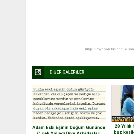
Bilgi: Klavye yön tuşlarını kulla
DİĞER GALERİLER
28 Yıllık
Adam Eski Eşinin Doğum Gününde
buz kesi
Çiçek Yolladı Diye Arkadaşları