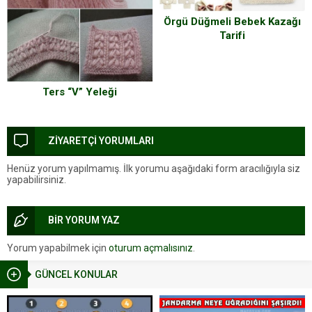
Örgü Düğmeli Bebek Kazağı
Tarifi
Ters “V” Yeleği
ZİYARETÇİ YORUMLARI
Henüz yorum yapılmamış. İlk yorumu aşağıdaki form aracılığıyla siz
yapabilirsiniz.
BİR YORUM YAZ
Yorum yapabilmek için
oturum açmalısınız
.
GÜNCEL KONULAR