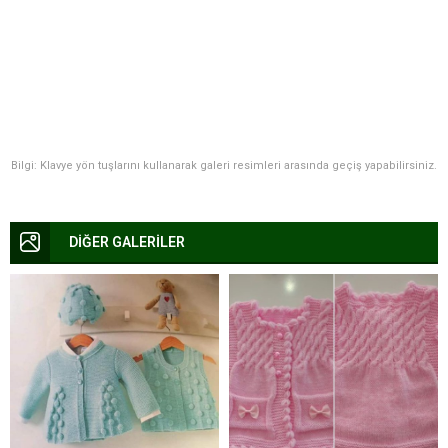
Bilgi: Klavye yön tuşlarını kullanarak galeri resimleri arasında geçiş yapabilirsiniz.
DİĞER GALERİLER