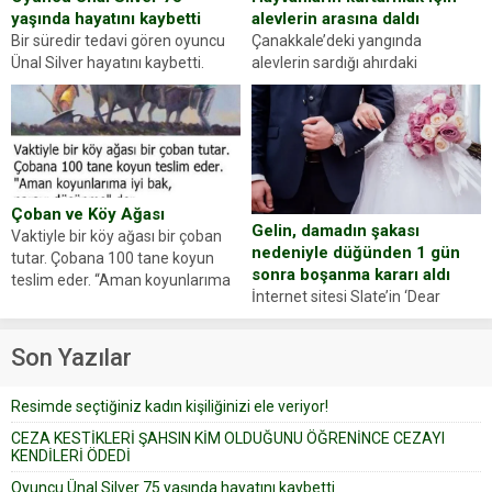
alevlerin arasına daldı
yaşında hayatını kaybetti
Çanakkale’deki yangında
Bir süredir tedavi gören oyuncu
alevlerin sardığı ahırdaki
Ünal Silver hayatını kaybetti.
hayvanlarını kurtarmak isteyen
Haberi, oyuncunun menajerlik
Zeki Demir (66) ölümden döndü.
ajansı duyurdu. Renda Güner,
Yüzünde ve ellerinde yanıklar
sosyal medya hesabında “Usta
oluşan Demir, kâbus dolu anları
Oyuncumuz ve çok değerli
anlattı… Merkeze bağlı...
dostumuz...
Çoban ve Köy Ağası
Gelin, damadın şakası
Vaktiyle bir köy ağası bir çoban
nedeniyle düğünden 1 gün
tutar. Çobana 100 tane koyun
sonra boşanma kararı aldı
teslim eder. “Aman koyunlarıma
İnternet sitesi Slate’in ‘Dear
iyi bak, parayı düşünme” der
Prudence’ isimli tavsiye köşesine
Çoban koyunları alır gider. Aylar...
geçtiğimiz yıl 13 Ocak’ta yollanan
Son Yazılar
bir yazıya göre, bir gelin, eşi
düğün pastasını suratına
Resimde seçtiğiniz kadın kişiliğinizi ele veriyor!
yapıştırdığı için düğünden...
CEZA KESTİKLERİ ŞAHSIN KİM OLDUĞUNU ÖĞRENİNCE CEZAYI
KENDİLERİ ÖDEDİ
Oyuncu Ünal Silver 75 yaşında hayatını kaybetti