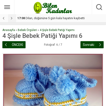
17:08
Dilan, düğününe 5 gün kala hayatını kaybetti
1
Anasayfa
»
Bebek Örgüleri
»
4 Şişle Bebek Patiği Yapımı
4 Şişle Bebek Patiği Yapımı 6
ÖNCEKİ
Sonraki
Fotoğraf: 6 / 7