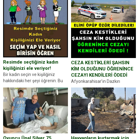
Resimde seçtiğiniz kadın
CEZA KESTİKLERİ ŞAHSIN
kişiliğinizi ele veriyor!
KİM OLDUĞUNU ÖĞRENİNCE
Bir kadın seçin ve kişiliğiniz
CEZAYI KENDİLERİ ÖDEDİ
hakkındaki her şeyi öğrenin. Bu
Afyonkarahisar’ın Dazkırı
kez karşınıza oldukça farklı bir
ilçesinde trafik uygulaması
kişilik testiyle çıkıyoruz. Resimde
yapan jandarma ekipleri
gördüğünüz kadın figürlerinden
durdurdukları bir otomobilin
dikkatinizi en...
sürücüsünden ehliyet ve ruhsat
sorup belgelerini istedi. Sürücü
Abdurrahman Ö.nün verdiği
evraklarda eksik olduğunu...
Hayvanların kurtarmak için
Oyuncu Ünal Silver 75