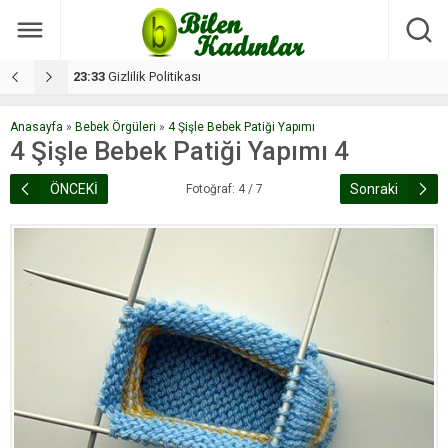
17:08
Dilan, düğününe 5 gün kala hayatını kaybetti
1
Anasayfa
»
Bebek Örgüleri
»
4 Şişle Bebek Patiği Yapımı
4 Şişle Bebek Patiği Yapımı 4
ÖNCEKİ
Sonraki
Fotoğraf: 4 / 7