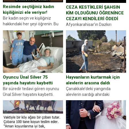
Resimde seçtiğiniz kadın
CEZA KESTİKLERİ ŞAHSIN
kişiliğinizi ele veriyor!
KİM OLDUĞUNU ÖĞRENİNCE
Bir kadın seçin ve kişiliğiniz
CEZAYI KENDİLERİ ÖDEDİ
hakkındaki her şeyi öğrenin. Bu
Afyonkarahisar’ın Dazkırı
kez karşınıza oldukça farklı bir
ilçesinde trafik uygulaması
kişilik testiyle çıkıyoruz. Resimde
yapan jandarma ekipleri
gördüğünüz kadın figürlerinden
durdurdukları bir otomobilin
dikkatinizi en...
sürücüsünden ehliyet ve ruhsat
sorup belgelerini istedi. Sürücü
Abdurrahman Ö.nün verdiği
evraklarda eksik olduğunu...
Hayvanların kurtarmak için
Oyuncu Ünal Silver 75
alevlerin arasına daldı
yaşında hayatını kaybetti
Çanakkale’deki yangında
Bir süredir tedavi gören oyuncu
alevlerin sardığı ahırdaki
Ünal Silver hayatını kaybetti.
hayvanlarını kurtarmak isteyen
Haberi, oyuncunun menajerlik
Zeki Demir (66) ölümden döndü.
ajansı duyurdu. Renda Güner,
Yüzünde ve ellerinde yanıklar
sosyal medya hesabında “Usta
oluşan Demir, kâbus dolu anları
Oyuncumuz ve çok değerli
anlattı… Merkeze bağlı...
dostumuz...