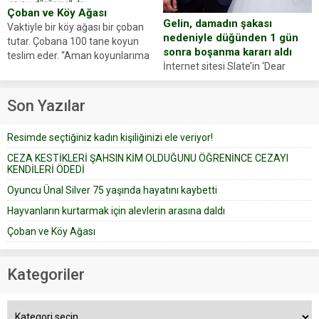
Çoban ve Köy Ağası
Gelin, damadın şakası
Vaktiyle bir köy ağası bir çoban
nedeniyle düğünden 1 gün
tutar. Çobana 100 tane koyun
sonra boşanma kararı aldı
teslim eder. “Aman koyunlarıma
İnternet sitesi Slate’in ‘Dear
iyi bak, parayı düşünme” der
Prudence’ isimli tavsiye köşesine
Çoban koyunları alır gider. Aylar...
geçtiğimiz yıl 13 Ocak’ta yollanan
Son Yazılar
bir yazıya göre, bir gelin, eşi
düğün pastasını suratına
Resimde seçtiğiniz kadın kişiliğinizi ele veriyor!
yapıştırdığı için düğünden...
CEZA KESTİKLERİ ŞAHSIN KİM OLDUĞUNU ÖĞRENİNCE CEZAYI
KENDİLERİ ÖDEDİ
Oyuncu Ünal Silver 75 yaşında hayatını kaybetti
Hayvanların kurtarmak için alevlerin arasına daldı
Çoban ve Köy Ağası
Kategoriler