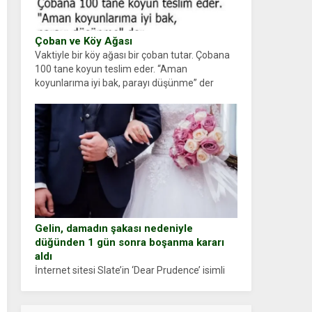
Çoban ve Köy Ağası
Vaktiyle bir köy ağası bir çoban tutar. Çobana
100 tane koyun teslim eder. “Aman
koyunlarıma iyi bak, parayı düşünme” der
Çoban koyunları alır gider. Aylar...
Gelin, damadın şakası nedeniyle
düğünden 1 gün sonra boşanma kararı
aldı
İnternet sitesi Slate’in ‘Dear Prudence’ isimli
tavsiye köşesine geçtiğimiz yıl 13 Ocak’ta
yollanan bir yazıya göre, bir gelin, eşi düğün
pastasını suratına yapıştırdığı için düğünden...