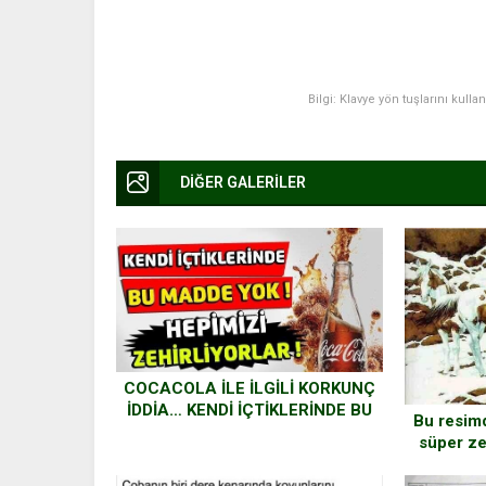
Bilgi: Klavye yön tuşlarını kulla
DİĞER GALERİLER
COCACOLA İLE İLGİLİ KORKUNÇ
İDDİA… KENDİ İÇTİKLERİNDE BU
Bu resim
MADDE YOK… TÜRKİYE’DE Kİ
süper ze
ÇOOK FARKLI!
tane