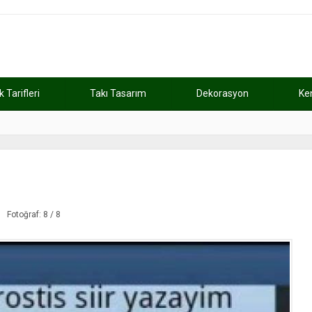
Tarifleri
Takı Tasarım
Dekorasyon
Ke
atını kaybetti
11:37
Günde 2 saat ça
Fotoğraf: 8 / 8