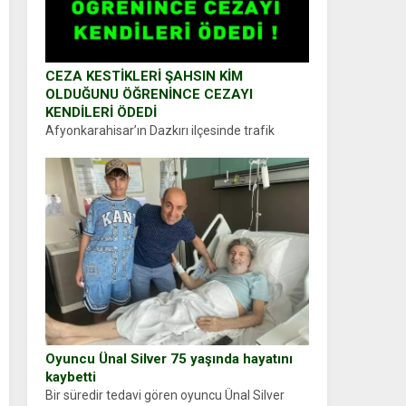
CEZA KESTİKLERİ ŞAHSIN KİM
OLDUĞUNU ÖĞRENİNCE CEZAYI
KENDİLERİ ÖDEDİ
Afyonkarahisar’ın Dazkırı ilçesinde trafik
uygulaması yapan jandarma ekipleri
durdurdukları bir otomobilin sürücüsünden
ehliyet ve ruhsat sorup belgelerini istedi.
Sürücü Abdurrahman Ö.nün verdiği evraklarda
eksik olduğunu...
Oyuncu Ünal Silver 75 yaşında hayatını
kaybetti
Bir süredir tedavi gören oyuncu Ünal Silver