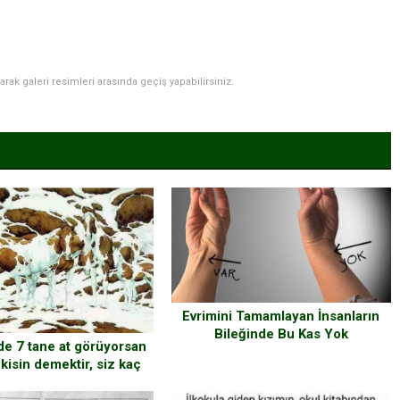
narak galeri resimleri arasında geçiş yapabilirsiniz.
Evrimini Tamamlayan İnsanların
Bileğinde Bu Kas Yok
de 7 tane at görüyorsan
kisin demektir, siz kaç
 at görüyorsunuz ?