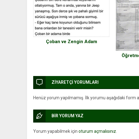
Çoban ve Zengin Adam
Öğretm
ZİYARETÇİ YORUMLARI
Henüz yorum yapılmamış. İlk yorumu aşağıdaki form arac
BİR YORUM YAZ
Yorum yapabilmek için
oturum açmalısınız
.