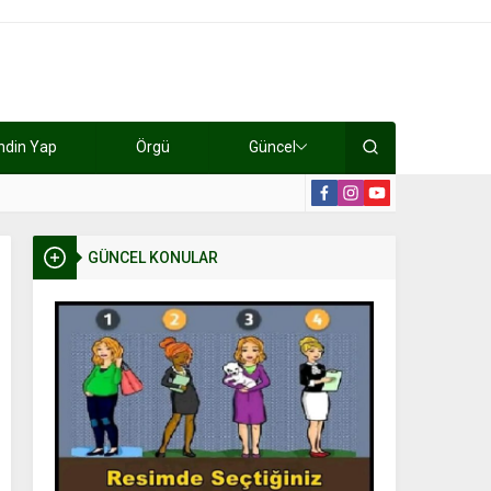
ndin Yap
Örgü
Güncel
lışıyorlar 15 bin tl kazanıyorlar
19:2
GÜNCEL KONULAR