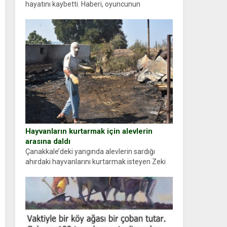
hayatını kaybetti. Haberi, oyuncunun
menajerlik ajansı duyurdu. Renda Güner,
sosyal medya hesabında “Usta Oyuncumuz ve
çok değerli dostumuz...
Hayvanların kurtarmak için alevlerin
arasına daldı
Çanakkale’deki yangında alevlerin sardığı
ahırdaki hayvanlarını kurtarmak isteyen Zeki
Demir (66) ölümden döndü. Yüzünde ve
ellerinde yanıklar oluşan Demir, kâbus dolu
anları anlattı… Merkeze bağlı...