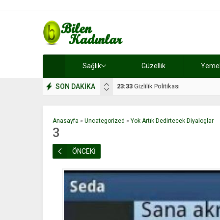
Sağlık
Güzellik
Yemek 
SON DAKİKA
17:08
Dilan, düğününe 5 gün kala hay
Anasayfa
»
Uncategorized
»
Yok Artık Dedirtecek Diyaloglar
3
ÖNCEKİ