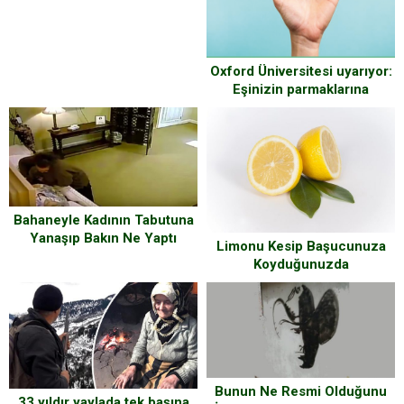
Şaşırdı
Oxford Üniversitesi uyarıyor:
Eşinizin parmaklarına
mutlaka bakın!
Bahaneyle Kadının Tabutuna
Yanaşıp Bakın Ne Yaptı
Limonu Kesip Başucunuza
Koyduğunuzda
Bunun Ne Resmi Olduğunu
33 yıldır yaylada tek başına