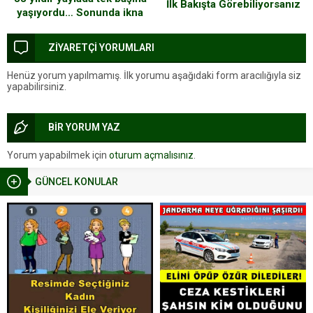
İlk Bakışta Görebiliyorsanız
yaşıyordu… Sonunda ikna
Yüzde 10’luk Dilimdesiniz
edildi
ZİYARETÇİ YORUMLARI
Henüz yorum yapılmamış. İlk yorumu aşağıdaki form aracılığıyla siz
yapabilirsiniz.
BİR YORUM YAZ
Yorum yapabilmek için
oturum açmalısınız
.
GÜNCEL KONULAR