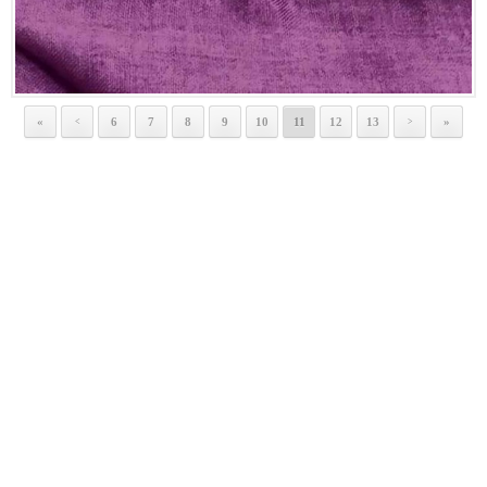
«
6
7
8
9
10
11
12
13
»
<
>