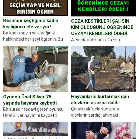
Resimde seçtiğiniz kadın
CEZA KESTİKLERİ ŞAHSIN
kişiliğinizi ele veriyor!
KİM OLDUĞUNU ÖĞRENİNCE
Bir kadın seçin ve kişiliğiniz
CEZAYI KENDİLERİ ÖDEDİ
hakkındaki her şeyi öğrenin. Bu
Afyonkarahisar’ın Dazkırı
kez karşınıza oldukça farklı bir
ilçesinde trafik uygulaması
kişilik testiyle çıkıyoruz. Resimde
yapan jandarma ekipleri
gördüğünüz kadın figürlerinden
durdurdukları bir otomobilin
dikkatinizi en...
sürücüsünden ehliyet ve ruhsat
sorup belgelerini istedi. Sürücü
Abdurrahman Ö.nün verdiği
evraklarda eksik olduğunu...
Hayvanların kurtarmak için
Oyuncu Ünal Silver 75
alevlerin arasına daldı
yaşında hayatını kaybetti
Çanakkale’deki yangında
Bir süredir tedavi gören oyuncu
alevlerin sardığı ahırdaki
Ünal Silver hayatını kaybetti.
hayvanlarını kurtarmak isteyen
Haberi, oyuncunun menajerlik
Zeki Demir (66) ölümden döndü.
ajansı duyurdu. Renda Güner,
Yüzünde ve ellerinde yanıklar
sosyal medya hesabında “Usta