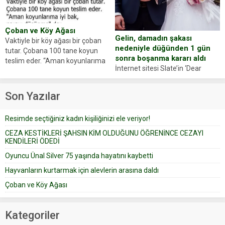
oluşan Demir, kâbus dolu anları
Oyuncumuz ve çok değerli
anlattı… Merkeze bağlı...
dostumuz...
Çoban ve Köy Ağası
Gelin, damadın şakası
Vaktiyle bir köy ağası bir çoban
nedeniyle düğünden 1 gün
tutar. Çobana 100 tane koyun
sonra boşanma kararı aldı
teslim eder. “Aman koyunlarıma
İnternet sitesi Slate’in ‘Dear
iyi bak, parayı düşünme” der
Prudence’ isimli tavsiye köşesine
Çoban koyunları alır gider. Aylar...
geçtiğimiz yıl 13 Ocak’ta yollanan
Son Yazılar
bir yazıya göre, bir gelin, eşi
düğün pastasını suratına
Resimde seçtiğiniz kadın kişiliğinizi ele veriyor!
yapıştırdığı için düğünden...
CEZA KESTİKLERİ ŞAHSIN KİM OLDUĞUNU ÖĞRENİNCE CEZAYI
KENDİLERİ ÖDEDİ
Oyuncu Ünal Silver 75 yaşında hayatını kaybetti
Hayvanların kurtarmak için alevlerin arasına daldı
Çoban ve Köy Ağası
Kategoriler