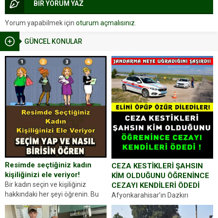
BİR YORUM YAZ
Yorum yapabilmek için
oturum açmalısınız
.
GÜNCEL KONULAR
Resimde seçtiğiniz kadın
CEZA KESTİKLERİ ŞAHSIN
kişiliğinizi ele veriyor!
KİM OLDUĞUNU ÖĞRENİNCE
Bir kadın seçin ve kişiliğiniz
CEZAYI KENDİLERİ ÖDEDİ
hakkındaki her şeyi öğrenin. Bu
Afyonkarahisar’ın Dazkırı
kez karşınıza oldukça farklı bir
ilçesinde trafik uygulaması
kişilik testiyle çıkıyoruz. Resimde
yapan jandarma ekipleri