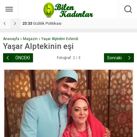
17:08
Dilan, düğününe 5 gün kala hayatını kaybetti
1
Anasayfa
»
Magazin
»
Yaşar Alptekin Evlendi
Yaşar Alptekinin eşi
ÖNCEKİ
Sonraki
Fotoğraf: 2 / 3