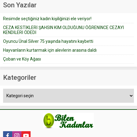
geçtiğimiz yıl 13 Ocak’ta yollanan
Son Yazılar
bir yazıya göre, bir gelin, eşi
düğün pastasını suratına
Resimde seçtiğiniz kadın kişiliğinizi ele veriyor!
yapıştırdığı için düğünden...
CEZA KESTİKLERİ ŞAHSIN KİM OLDUĞUNU ÖĞRENİNCE CEZAYI
KENDİLERİ ÖDEDİ
Oyuncu Ünal Silver 75 yaşında hayatını kaybetti
Hayvanların kurtarmak için alevlerin arasına daldı
Çoban ve Köy Ağası
Kategoriler