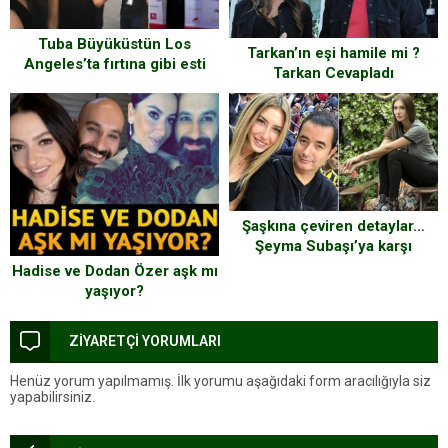
Tuba Büyüküstün Los
Tarkan’ın eşi hamile mi ?
Angeles’ta fırtına gibi esti
Tarkan Cevapladı
Şaşkına çeviren detaylar…
Şeyma Subaşı’ya karşı
‘işbirliği’ yapmışlar…
Hadise ve Dodan Özer aşk mı
yaşıyor?
ZİYARETÇİ YORUMLARI
Henüz yorum yapılmamış. İlk yorumu aşağıdaki form aracılığıyla siz
yapabilirsiniz.