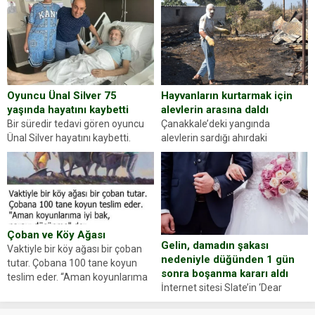
gördüğünüz kadın figürlerinden
durdurdukları bir otomobilin
dikkatinizi en...
sürücüsünden ehliyet ve ruhsat
sorup belgelerini istedi. Sürücü
Abdurrahman Ö.nün verdiği
evraklarda eksik olduğunu...
Hayvanların kurtarmak için
Oyuncu Ünal Silver 75
alevlerin arasına daldı
yaşında hayatını kaybetti
Çanakkale’deki yangında
Bir süredir tedavi gören oyuncu
alevlerin sardığı ahırdaki
Ünal Silver hayatını kaybetti.
hayvanlarını kurtarmak isteyen
Haberi, oyuncunun menajerlik
Zeki Demir (66) ölümden döndü.
ajansı duyurdu. Renda Güner,
Yüzünde ve ellerinde yanıklar
sosyal medya hesabında “Usta
oluşan Demir, kâbus dolu anları
Oyuncumuz ve çok değerli
anlattı… Merkeze bağlı...
dostumuz...
Çoban ve Köy Ağası
Gelin, damadın şakası
Vaktiyle bir köy ağası bir çoban
nedeniyle düğünden 1 gün
tutar. Çobana 100 tane koyun
sonra boşanma kararı aldı
teslim eder. “Aman koyunlarıma
İnternet sitesi Slate’in ‘Dear
iyi bak, parayı düşünme” der
Prudence’ isimli tavsiye köşesine
Çoban koyunları alır gider. Aylar...