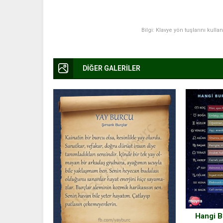
Bilgi: Klavye yön tuşlarını kulla
DİĞER GALERİLER
Hangi B