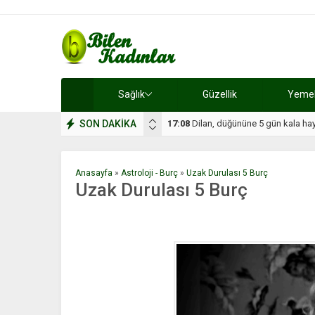
Sağlık
Güzellik
Yemek 
SON DAKİKA
17:08
Dilan, düğününe 5 gün kala hay
Anasayfa
»
Astroloji - Burç
»
Uzak Durulası 5 Burç
Uzak Durulası 5 Burç