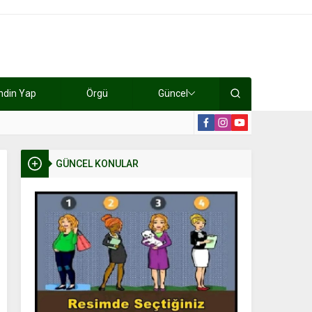
ndin Yap
Örgü
Güncel
lışıyorlar 15 bin tl kazanıyorlar
19:2
GÜNCEL KONULAR