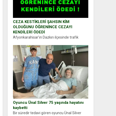
CEZA KESTİKLERİ ŞAHSIN KİM
OLDUĞUNU ÖĞRENİNCE CEZAYI
KENDİLERİ ÖDEDİ
Afyonkarahisar’ın Dazkırı ilçesinde trafik
uygulaması yapan jandarma ekipleri
durdurdukları bir otomobilin sürücüsünden
ehliyet ve ruhsat sorup belgelerini istedi.
Sürücü Abdurrahman Ö.nün verdiği evraklarda
eksik olduğunu...
Oyuncu Ünal Silver 75 yaşında hayatını
kaybetti
Bir süredir tedavi gören oyuncu Ünal Silver