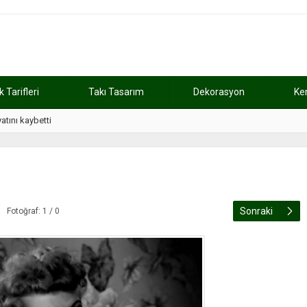
Tarifleri
Takı Tasarım
Dekorasyon
Ke
atını kaybetti
11:37
Günde 2 saat ça
Sonraki
Fotoğraf: 1 / 0