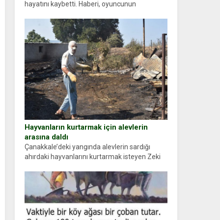
hayatını kaybetti. Haberi, oyuncunun
menajerlik ajansı duyurdu. Renda Güner,
sosyal medya hesabında “Usta Oyuncumuz ve
çok değerli dostumuz...
Hayvanların kurtarmak için alevlerin
arasına daldı
Çanakkale’deki yangında alevlerin sardığı
ahırdaki hayvanlarını kurtarmak isteyen Zeki
Demir (66) ölümden döndü. Yüzünde ve
ellerinde yanıklar oluşan Demir, kâbus dolu
anları anlattı… Merkeze bağlı...