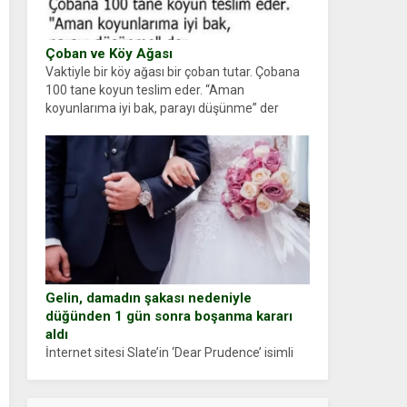
Çoban ve Köy Ağası
Vaktiyle bir köy ağası bir çoban tutar. Çobana
100 tane koyun teslim eder. “Aman
koyunlarıma iyi bak, parayı düşünme” der
Çoban koyunları alır gider. Aylar...
Gelin, damadın şakası nedeniyle
düğünden 1 gün sonra boşanma kararı
aldı
İnternet sitesi Slate’in ‘Dear Prudence’ isimli
tavsiye köşesine geçtiğimiz yıl 13 Ocak’ta
yollanan bir yazıya göre, bir gelin, eşi düğün
pastasını suratına yapıştırdığı için düğünden...