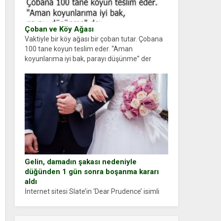
Çoban ve Köy Ağası
Vaktiyle bir köy ağası bir çoban tutar. Çobana
100 tane koyun teslim eder. “Aman
koyunlarıma iyi bak, parayı düşünme” der
Çoban koyunları alır gider. Aylar...
Gelin, damadın şakası nedeniyle
düğünden 1 gün sonra boşanma kararı
aldı
İnternet sitesi Slate’in ‘Dear Prudence’ isimli
tavsiye köşesine geçtiğimiz yıl 13 Ocak’ta
yollanan bir yazıya göre, bir gelin, eşi düğün
pastasını suratına yapıştırdığı için düğünden...