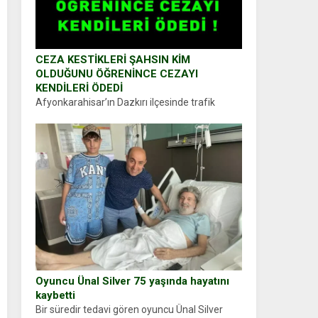
CEZA KESTİKLERİ ŞAHSIN KİM
OLDUĞUNU ÖĞRENİNCE CEZAYI
KENDİLERİ ÖDEDİ
Afyonkarahisar’ın Dazkırı ilçesinde trafik
uygulaması yapan jandarma ekipleri
durdurdukları bir otomobilin sürücüsünden
ehliyet ve ruhsat sorup belgelerini istedi.
Sürücü Abdurrahman Ö.nün verdiği evraklarda
eksik olduğunu...
Oyuncu Ünal Silver 75 yaşında hayatını
kaybetti
Bir süredir tedavi gören oyuncu Ünal Silver