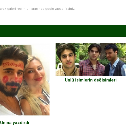
narak galeri resimleri arasında geçiş yapabilirsiniz.
Ünlü isimlerin değişimleri
Alnına yazdırdı