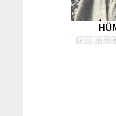
«
11
12
1
<