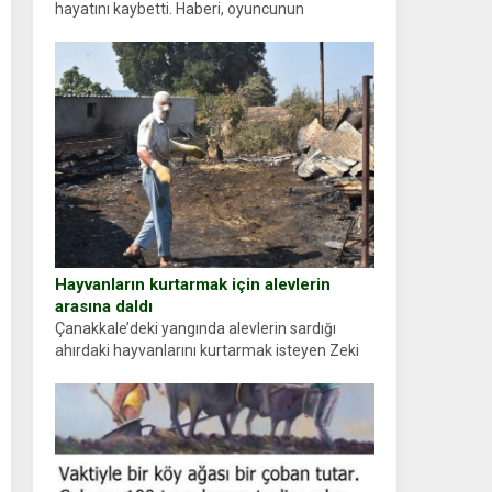
hayatını kaybetti. Haberi, oyuncunun
menajerlik ajansı duyurdu. Renda Güner,
sosyal medya hesabında “Usta Oyuncumuz ve
çok değerli dostumuz...
Hayvanların kurtarmak için alevlerin
arasına daldı
Çanakkale’deki yangında alevlerin sardığı
ahırdaki hayvanlarını kurtarmak isteyen Zeki
Demir (66) ölümden döndü. Yüzünde ve
ellerinde yanıklar oluşan Demir, kâbus dolu
anları anlattı… Merkeze bağlı...