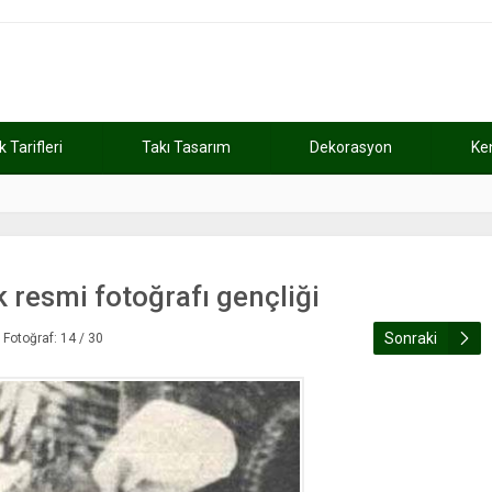
Tarifleri
Takı Tasarım
Dekorasyon
Ke
atını kaybetti
11:37
Günde 2 saat ça
resmi fotoğrafı gençliği
Sonraki
Fotoğraf: 14 / 30