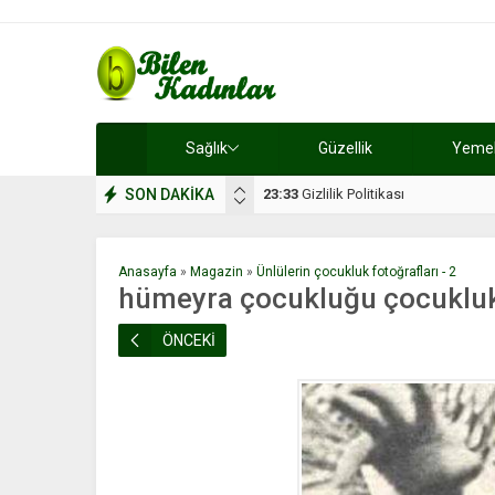
Sağlık
Güzellik
Yemek 
SON DAKİKA
17:08
Dilan, düğününe 5 gün kala hay
Anasayfa
»
Magazin
»
Ünlülerin çocukluk fotoğrafları - 2
hümeyra çocukluğu çocukluk 
ÖNCEKİ