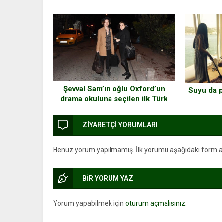
Şevval Sam’ın oğlu Oxford’un
Suyu da p
drama okuluna seçilen ilk Türk
oldu..
ZİYARETÇİ YORUMLARI
Henüz yorum yapılmamış. İlk yorumu aşağıdaki form arac
BİR YORUM YAZ
Yorum yapabilmek için
oturum açmalısınız
.