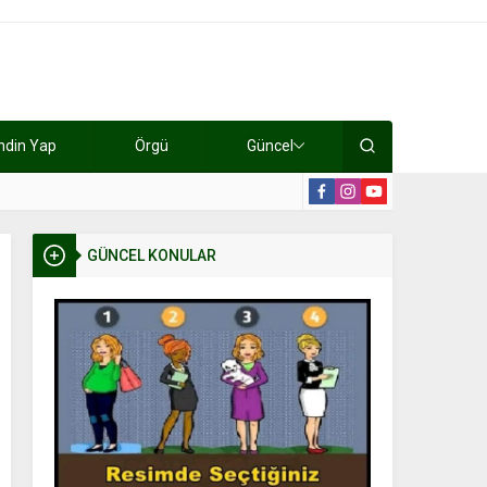
ndin Yap
Örgü
Güncel
lışıyorlar 15 bin tl kazanıyorlar
19:2
GÜNCEL KONULAR