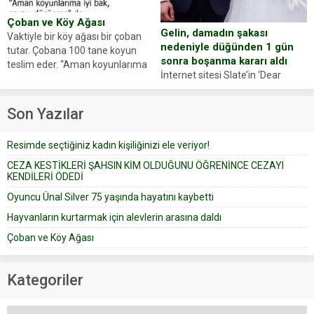
Çoban ve Köy Ağası
Gelin, damadın şakası
Vaktiyle bir köy ağası bir çoban
nedeniyle düğünden 1 gün
tutar. Çobana 100 tane koyun
sonra boşanma kararı aldı
teslim eder. “Aman koyunlarıma
İnternet sitesi Slate’in ‘Dear
iyi bak, parayı düşünme” der
Prudence’ isimli tavsiye köşesine
Çoban koyunları alır gider. Aylar...
geçtiğimiz yıl 13 Ocak’ta yollanan
Son Yazılar
bir yazıya göre, bir gelin, eşi
düğün pastasını suratına
Resimde seçtiğiniz kadın kişiliğinizi ele veriyor!
yapıştırdığı için düğünden...
CEZA KESTİKLERİ ŞAHSIN KİM OLDUĞUNU ÖĞRENİNCE CEZAYI
KENDİLERİ ÖDEDİ
Oyuncu Ünal Silver 75 yaşında hayatını kaybetti
Hayvanların kurtarmak için alevlerin arasına daldı
Çoban ve Köy Ağası
Kategoriler