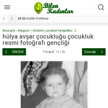
17:08
Dilan, düğününe 5 gün kala hayatını kaybetti
1
Anasayfa
»
Magazin
»
Ünlülerin çocukluk fotoğrafları - 2
hülya avşar çocukluğu çocukluk
resmi fotoğrafı gençliği
ÖNCEKİ
Sonraki
Fotoğraf: 12 / 30