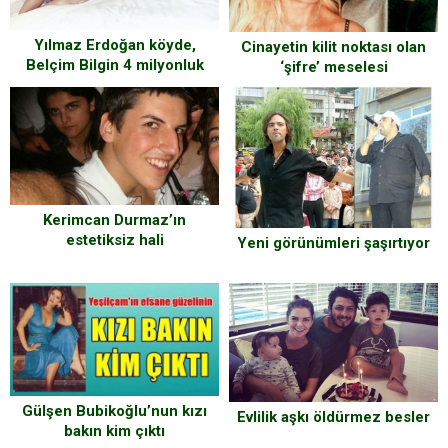
Yılmaz Erdoğan köyde,
Cinayetin kilit noktası olan
Belçim Bilgin 4 milyonluk
‘şifre’ meselesi
evde yaşayacak
Kerimcan Durmaz’ın
estetiksiz hali
Yeni görünümleri şaşırtıyor
Gülşen Bubikoğlu’nun kızı
Evlilik aşkı öldürmez besler
bakın kim çıktı