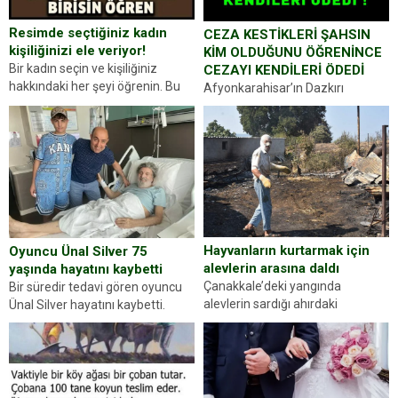
Resimde seçtiğiniz kadın
CEZA KESTİKLERİ ŞAHSIN
kişiliğinizi ele veriyor!
KİM OLDUĞUNU ÖĞRENİNCE
Bir kadın seçin ve kişiliğiniz
CEZAYI KENDİLERİ ÖDEDİ
hakkındaki her şeyi öğrenin. Bu
Afyonkarahisar’ın Dazkırı
kez karşınıza oldukça farklı bir
ilçesinde trafik uygulaması
kişilik testiyle çıkıyoruz. Resimde
yapan jandarma ekipleri
gördüğünüz kadın figürlerinden
durdurdukları bir otomobilin
dikkatinizi en...
sürücüsünden ehliyet ve ruhsat
sorup belgelerini istedi. Sürücü
Abdurrahman Ö.nün verdiği
evraklarda eksik olduğunu...
Hayvanların kurtarmak için
Oyuncu Ünal Silver 75
alevlerin arasına daldı
yaşında hayatını kaybetti
Çanakkale’deki yangında
Bir süredir tedavi gören oyuncu
alevlerin sardığı ahırdaki
Ünal Silver hayatını kaybetti.
hayvanlarını kurtarmak isteyen
Haberi, oyuncunun menajerlik
Zeki Demir (66) ölümden döndü.
ajansı duyurdu. Renda Güner,
Yüzünde ve ellerinde yanıklar
sosyal medya hesabında “Usta
oluşan Demir, kâbus dolu anları
Oyuncumuz ve çok değerli
anlattı… Merkeze bağlı...
dostumuz...