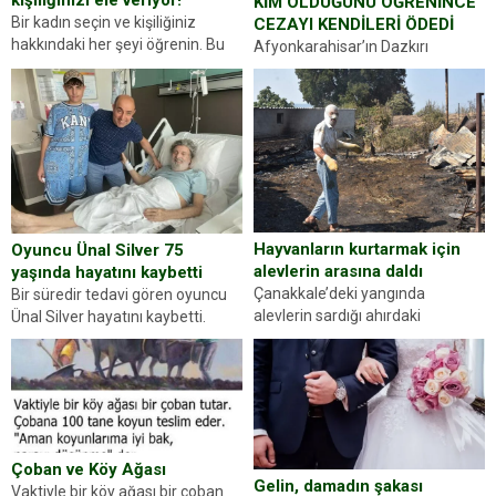
kişiliğinizi ele veriyor!
KİM OLDUĞUNU ÖĞRENİNCE
Bir kadın seçin ve kişiliğiniz
CEZAYI KENDİLERİ ÖDEDİ
hakkındaki her şeyi öğrenin. Bu
Afyonkarahisar’ın Dazkırı
kez karşınıza oldukça farklı bir
ilçesinde trafik uygulaması
kişilik testiyle çıkıyoruz. Resimde
yapan jandarma ekipleri
gördüğünüz kadın figürlerinden
durdurdukları bir otomobilin
dikkatinizi en...
sürücüsünden ehliyet ve ruhsat
sorup belgelerini istedi. Sürücü
Abdurrahman Ö.nün verdiği
evraklarda eksik olduğunu...
Hayvanların kurtarmak için
Oyuncu Ünal Silver 75
alevlerin arasına daldı
yaşında hayatını kaybetti
Çanakkale’deki yangında
Bir süredir tedavi gören oyuncu
alevlerin sardığı ahırdaki
Ünal Silver hayatını kaybetti.
hayvanlarını kurtarmak isteyen
Haberi, oyuncunun menajerlik
Zeki Demir (66) ölümden döndü.
ajansı duyurdu. Renda Güner,
Yüzünde ve ellerinde yanıklar
sosyal medya hesabında “Usta
oluşan Demir, kâbus dolu anları
Oyuncumuz ve çok değerli
anlattı… Merkeze bağlı...
dostumuz...
Çoban ve Köy Ağası
Gelin, damadın şakası
Vaktiyle bir köy ağası bir çoban