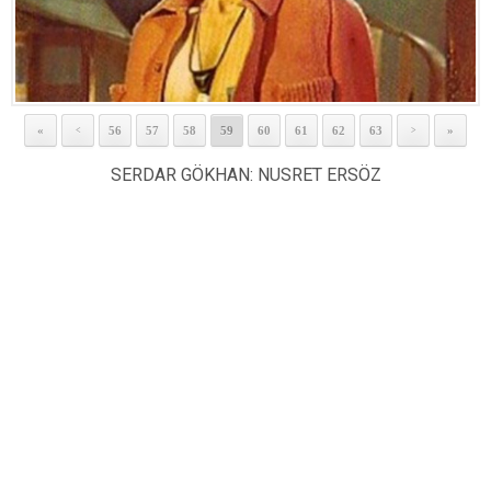
«
56
57
58
59
60
61
62
63
»
<
>
SERDAR GÖKHAN: NUSRET ERSÖZ