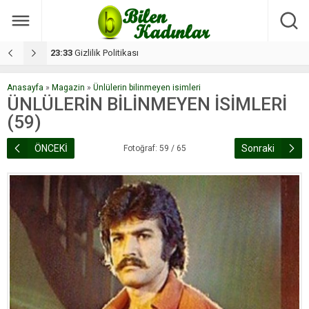
17:08
Dilan, düğününe 5 gün kala hayatını kaybetti
1
Anasayfa
»
Magazin
»
Ünlülerin bilinmeyen isimleri
ÜNLÜLERİN BİLİNMEYEN İSİMLERİ
(59)
ÖNCEKİ
Sonraki
Fotoğraf: 59 / 65