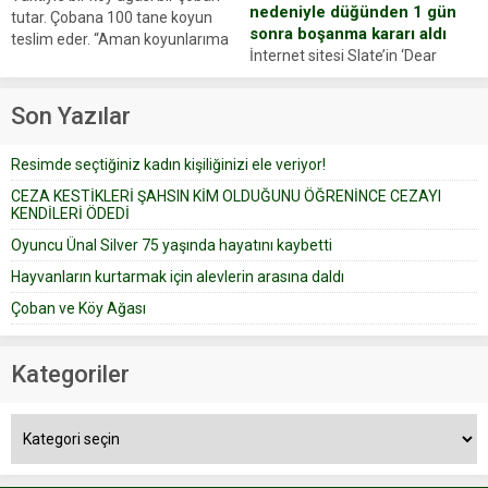
nedeniyle düğünden 1 gün
tutar. Çobana 100 tane koyun
sonra boşanma kararı aldı
teslim eder. “Aman koyunlarıma
İnternet sitesi Slate’in ‘Dear
iyi bak, parayı düşünme” der
Prudence’ isimli tavsiye köşesine
Çoban koyunları alır gider. Aylar...
geçtiğimiz yıl 13 Ocak’ta yollanan
Son Yazılar
bir yazıya göre, bir gelin, eşi
düğün pastasını suratına
Resimde seçtiğiniz kadın kişiliğinizi ele veriyor!
yapıştırdığı için düğünden...
CEZA KESTİKLERİ ŞAHSIN KİM OLDUĞUNU ÖĞRENİNCE CEZAYI
KENDİLERİ ÖDEDİ
Oyuncu Ünal Silver 75 yaşında hayatını kaybetti
Hayvanların kurtarmak için alevlerin arasına daldı
Çoban ve Köy Ağası
Kategoriler