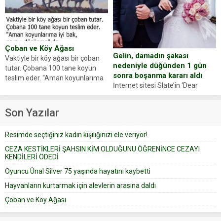
ajansı duyurdu. Renda Güner,
Yüzünde ve ellerinde yanıklar
sosyal medya hesabında “Usta
oluşan Demir, kâbus dolu anları
Oyuncumuz ve çok değerli
anlattı… Merkeze bağlı...
dostumuz...
Çoban ve Köy Ağası
Gelin, damadın şakası
Vaktiyle bir köy ağası bir çoban
nedeniyle düğünden 1 gün
tutar. Çobana 100 tane koyun
sonra boşanma kararı aldı
teslim eder. “Aman koyunlarıma
İnternet sitesi Slate’in ‘Dear
iyi bak, parayı düşünme” der
Prudence’ isimli tavsiye köşesine
Çoban koyunları alır gider. Aylar...
geçtiğimiz yıl 13 Ocak’ta yollanan
Son Yazılar
bir yazıya göre, bir gelin, eşi
düğün pastasını suratına
Resimde seçtiğiniz kadın kişiliğinizi ele veriyor!
yapıştırdığı için düğünden...
CEZA KESTİKLERİ ŞAHSIN KİM OLDUĞUNU ÖĞRENİNCE CEZAYI
KENDİLERİ ÖDEDİ
Oyuncu Ünal Silver 75 yaşında hayatını kaybetti
Hayvanların kurtarmak için alevlerin arasına daldı
Çoban ve Köy Ağası