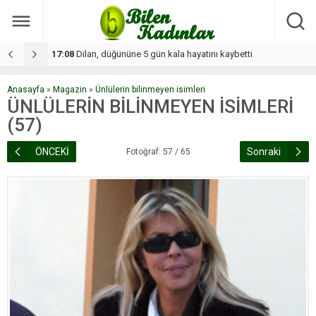
17:08
Dilan, düğününe 5 gün kala hayatını kaybetti
1
Anasayfa
»
Magazin
»
Ünlülerin bilinmeyen isimleri
ÜNLÜLERİN BİLİNMEYEN İSİMLERİ
(57)
ÖNCEKİ
Sonraki
Fotoğraf: 57 / 65