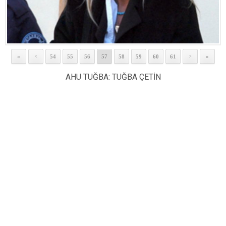
«
54
55
56
57
58
59
60
61
»
<
>
AHU TUĞBA: TUĞBA ÇETİN