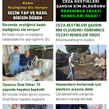
Resimde seçtiğiniz kadın
CEZA KESTİKLERİ ŞAHSIN
kişiliğinizi ele veriyor!
KİM OLDUĞUNU ÖĞRENİNCE
Bir kadın seçin ve kişiliğiniz
CEZAYI KENDİLERİ ÖDEDİ
hakkındaki her şeyi öğrenin. Bu
Afyonkarahisar’ın Dazkırı
kez karşınıza oldukça farklı bir
ilçesinde trafik uygulaması
kişilik testiyle çıkıyoruz. Resimde
yapan jandarma ekipleri
gördüğünüz kadın figürlerinden
durdurdukları bir otomobilin
dikkatinizi en...
sürücüsünden ehliyet ve ruhsat
sorup belgelerini istedi. Sürücü
Abdurrahman Ö.nün verdiği
evraklarda eksik olduğunu...
Hayvanların kurtarmak için
Oyuncu Ünal Silver 75
alevlerin arasına daldı
yaşında hayatını kaybetti
Çanakkale’deki yangında
Bir süredir tedavi gören oyuncu
alevlerin sardığı ahırdaki
Ünal Silver hayatını kaybetti.
hayvanlarını kurtarmak isteyen
Haberi, oyuncunun menajerlik
Zeki Demir (66) ölümden döndü.