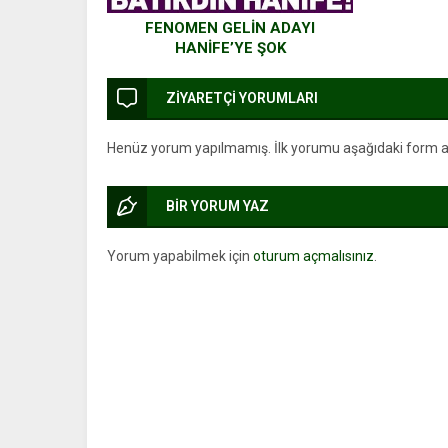
FENOMEN GELİN ADAYI
HANİFE’YE ŞOK
ZİYARETÇİ YORUMLARI
Henüz yorum yapılmamış. İlk yorumu aşağıdaki form arac
BİR YORUM YAZ
Yorum yapabilmek için
oturum açmalısınız
.