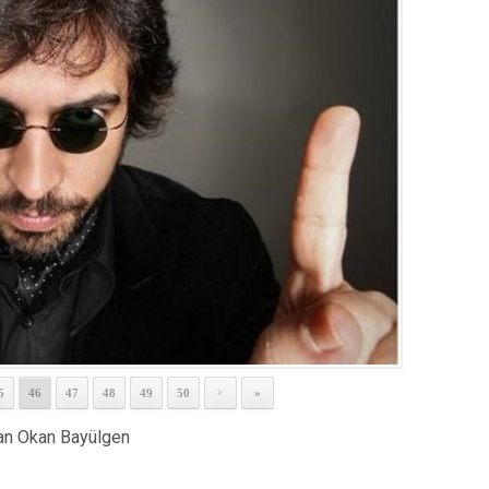
5
46
47
48
49
50
»
>
an Okan Bayülgen