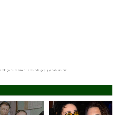
narak galeri resimleri arasında geçiş yapabilirsiniz.