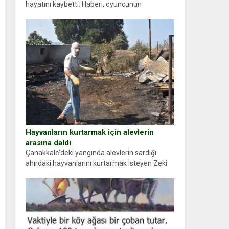
hayatını kaybetti. Haberi, oyuncunun
menajerlik ajansı duyurdu. Renda Güner,
sosyal medya hesabında “Usta Oyuncumuz ve
çok değerli dostumuz...
Hayvanların kurtarmak için alevlerin
arasına daldı
Çanakkale’deki yangında alevlerin sardığı
ahırdaki hayvanlarını kurtarmak isteyen Zeki
Demir (66) ölümden döndü. Yüzünde ve
ellerinde yanıklar oluşan Demir, kâbus dolu
anları anlattı… Merkeze bağlı...