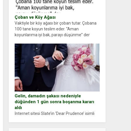
Çoban ve Köy Ağası
Vaktiyle bir köy ağası bir çoban tutar. Çobana
100 tane koyun teslim eder. “Aman
koyunlarıma iyi bak, parayı düşünme” der
Çoban koyunları alır gider. Aylar...
Gelin, damadın şakası nedeniyle
düğünden 1 gün sonra boşanma kararı
aldı
İnternet sitesi Slate’in ‘Dear Prudence’ isimli
tavsiye köşesine geçtiğimiz yıl 13 Ocak’ta
yollanan bir yazıya göre, bir gelin, eşi düğün
pastasını suratına yapıştırdığı için düğünden...