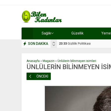
Sağlık
Güzellik
Yemek 
SON DAKİKA
17:08
Dilan, düğününe 5 gün kala hay
Anasayfa
»
Magazin
»
Ünlülerin bilinmeyen isimleri
ÜNLÜLERİN BİLİNMEYEN İSİM
ÖNCEKİ