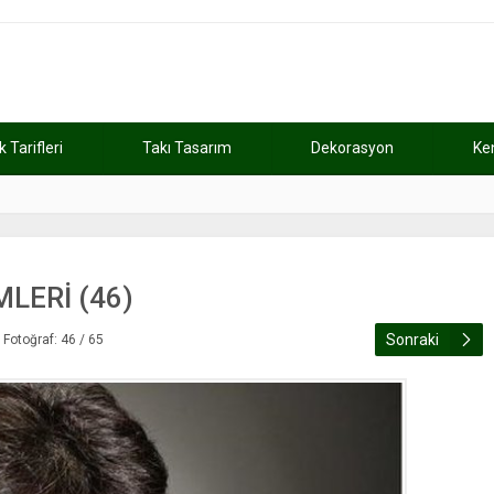
Tarifleri
Takı Tasarım
Dekorasyon
Ke
atını kaybetti
11:37
Günde 2 saat ça
LERİ (46)
Sonraki
Fotoğraf: 46 / 65