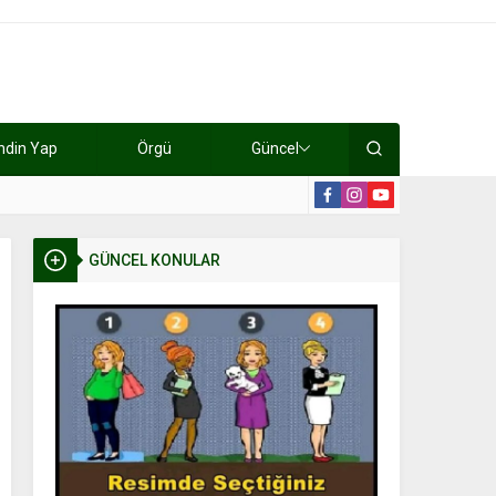
ndin Yap
Örgü
Güncel
lışıyorlar 15 bin tl kazanıyorlar
19:2
GÜNCEL KONULAR