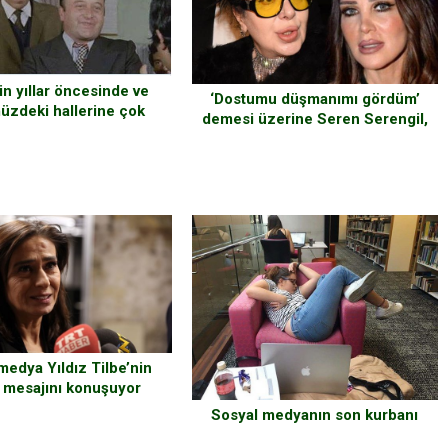
in yıllar öncesinde ve
‘Dostumu düşmanımı gördüm’
zdeki hallerine çok
demesi üzerine Seren Serengil,
şaşıracaksınız
ateş püskürdü. ‘o çok terbiyesiz
bir kadın’
medya Yıldız Tilbe’nin
 mesajını konuşuyor
Sosyal medyanın son kurbanı