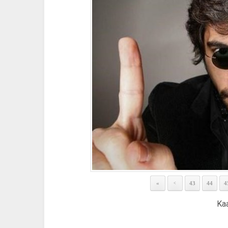
«
43
44
4
<
Ka