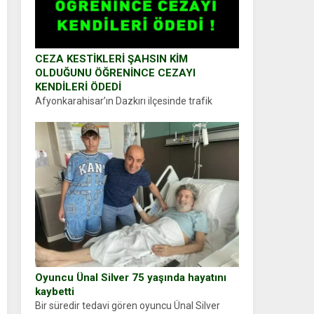
CEZA KESTİKLERİ ŞAHSIN KİM
OLDUĞUNU ÖĞRENİNCE CEZAYI
KENDİLERİ ÖDEDİ
Afyonkarahisar’ın Dazkırı ilçesinde trafik
uygulaması yapan jandarma ekipleri
durdurdukları bir otomobilin sürücüsünden
ehliyet ve ruhsat sorup belgelerini istedi.
Sürücü Abdurrahman Ö.nün verdiği evraklarda
eksik olduğunu...
Oyuncu Ünal Silver 75 yaşında hayatını
kaybetti
Bir süredir tedavi gören oyuncu Ünal Silver