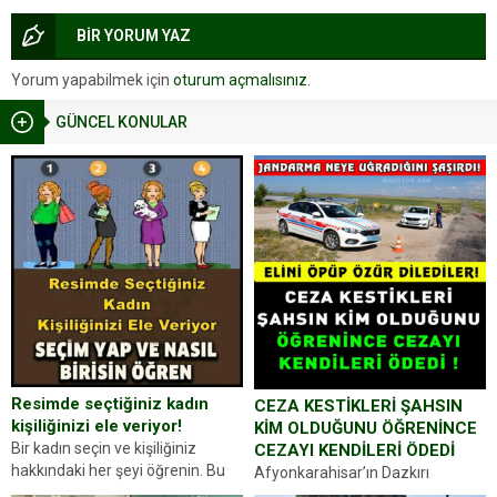
BİR YORUM YAZ
Yorum yapabilmek için
oturum açmalısınız
.
GÜNCEL KONULAR
Resimde seçtiğiniz kadın
CEZA KESTİKLERİ ŞAHSIN
kişiliğinizi ele veriyor!
KİM OLDUĞUNU ÖĞRENİNCE
Bir kadın seçin ve kişiliğiniz
CEZAYI KENDİLERİ ÖDEDİ
hakkındaki her şeyi öğrenin. Bu
Afyonkarahisar’ın Dazkırı
kez karşınıza oldukça farklı bir
ilçesinde trafik uygulaması