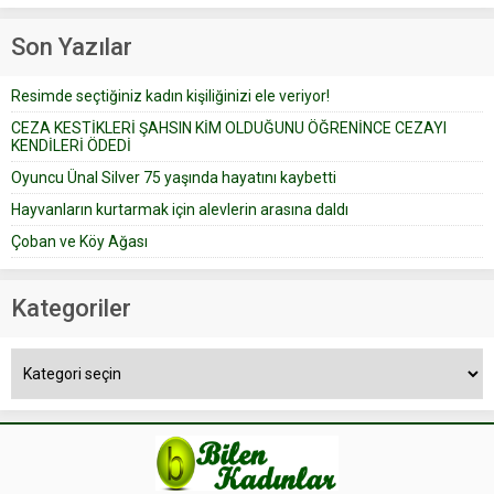
Prudence’ isimli tavsiye köşesine
Çoban koyunları alır gider. Aylar...
geçtiğimiz yıl 13 Ocak’ta yollanan
Son Yazılar
bir yazıya göre, bir gelin, eşi
düğün pastasını suratına
Resimde seçtiğiniz kadın kişiliğinizi ele veriyor!
yapıştırdığı için düğünden...
CEZA KESTİKLERİ ŞAHSIN KİM OLDUĞUNU ÖĞRENİNCE CEZAYI
KENDİLERİ ÖDEDİ
Oyuncu Ünal Silver 75 yaşında hayatını kaybetti
Hayvanların kurtarmak için alevlerin arasına daldı
Çoban ve Köy Ağası
Kategoriler