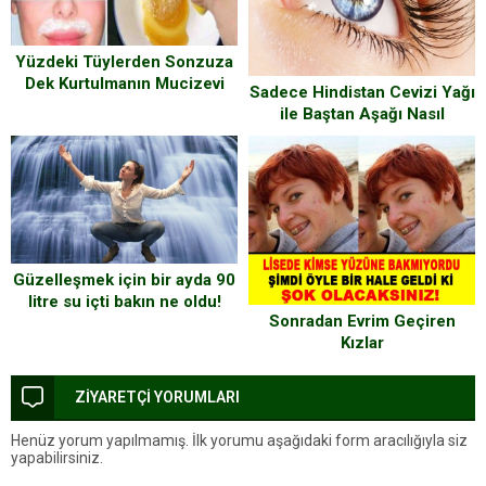
Yüzdeki Tüylerden Sonzuza
Dek Kurtulmanın Mucizevi
Sadece Hindistan Cevizi Yağı
Doğal Yöntemi
ile Baştan Aşağı Nasıl
Güzelleşiriz
Güzelleşmek için bir ayda 90
litre su içti bakın ne oldu!
Sonradan Evrim Geçiren
Kızlar
ZİYARETÇİ YORUMLARI
Henüz yorum yapılmamış. İlk yorumu aşağıdaki form aracılığıyla siz
yapabilirsiniz.