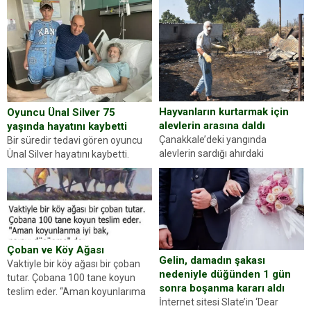
kişilik testiyle çıkıyoruz. Resimde
yapan jandarma ekipleri
gördüğünüz kadın figürlerinden
durdurdukları bir otomobilin
dikkatinizi en...
sürücüsünden ehliyet ve ruhsat
sorup belgelerini istedi. Sürücü
Abdurrahman Ö.nün verdiği
evraklarda eksik olduğunu...
Hayvanların kurtarmak için
Oyuncu Ünal Silver 75
alevlerin arasına daldı
yaşında hayatını kaybetti
Çanakkale’deki yangında
Bir süredir tedavi gören oyuncu
alevlerin sardığı ahırdaki
Ünal Silver hayatını kaybetti.
hayvanlarını kurtarmak isteyen
Haberi, oyuncunun menajerlik
Zeki Demir (66) ölümden döndü.
ajansı duyurdu. Renda Güner,
Yüzünde ve ellerinde yanıklar
sosyal medya hesabında “Usta
oluşan Demir, kâbus dolu anları
Oyuncumuz ve çok değerli
anlattı… Merkeze bağlı...
dostumuz...
Çoban ve Köy Ağası
Gelin, damadın şakası
Vaktiyle bir köy ağası bir çoban
nedeniyle düğünden 1 gün
tutar. Çobana 100 tane koyun
sonra boşanma kararı aldı
teslim eder. “Aman koyunlarıma
İnternet sitesi Slate’in ‘Dear
iyi bak, parayı düşünme” der