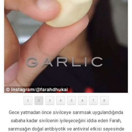
1
2
3
4
5
6
7
8
Gece yatmadan önce sivilceye sarımsak uygulandığında
sabaha kadar sivilcenin iyileşeceğini iddia eden Farah,
sarımsağın doğal antibiyotik ve antiviral etkisi sayesinde