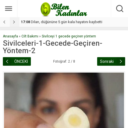
17:08
Dilan, düğününe 5 gün kala hayatını kaybetti
1
Anasayfa
»
Cilt Bakımı
»
Sivilceyi 1 gecede geçiren yöntem
Sivilceleri-1-Gecede-Geçiren-
Yöntem-2
ÖNCEKİ
Sonraki
Fotoğraf: 2 / 8