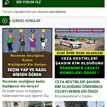
BİR YORUM YAZ
Yorum yapabilmek için
oturum açmalısınız
.
GÜNCEL KONULAR
Resimde seçtiğiniz kadın
CEZA KESTİKLERİ ŞAHSIN
kişiliğinizi ele veriyor!
KİM OLDUĞUNU ÖĞRENİNCE
Bir kadın seçin ve kişiliğiniz
CEZAYI KENDİLERİ ÖDEDİ
hakkındaki her şeyi öğrenin. Bu
Afyonkarahisar’ın Dazkırı
kez karşınıza oldukça farklı bir
ilçesinde trafik uygulaması
kişilik testiyle çıkıyoruz. Resimde
yapan jandarma ekipleri