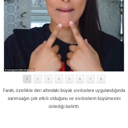
1
2
3
4
5
6
7
8
Farah, özellikle deri altındaki büyük sivilcelere uygulandığında
sarımsağın çok etkili olduğunu ve sivilcelerin büyümesini
önlediği belirtti.