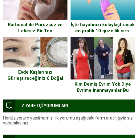
Karbonat ile Pürüzsüz ve
İşte hayatınızı kolaylaştıracak
Lekesiz Bir Ten
en pratik 10 güzellik sırrı!
Evde Kaşlarınızı
Gürleştireceğiniz 6 Doğal
Kim Demiş Evrim Yok Diye
Yöntem
Evrime İnanmayanlar Bu
Kadınlara Bakmalı
ZİYARETÇİ YORUMLARI
Henüz yorum yapılmamış. İlk yorumu aşağıdaki form aracılığıyla siz
yapabilirsiniz.