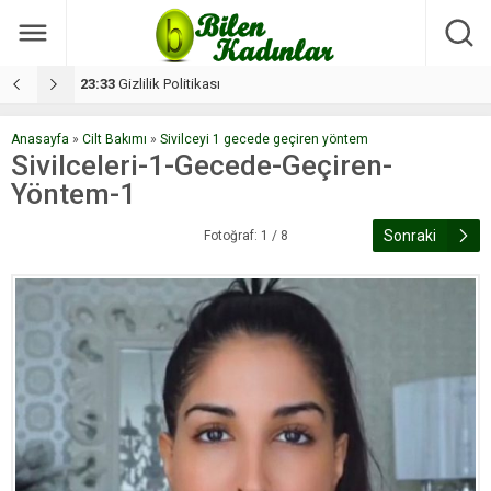
17:08
Dilan, düğününe 5 gün kala hayatını kaybetti
1
Anasayfa
»
Cilt Bakımı
»
Sivilceyi 1 gecede geçiren yöntem
Sivilceleri-1-Gecede-Geçiren-
Yöntem-1
Sonraki
Fotoğraf: 1 / 8