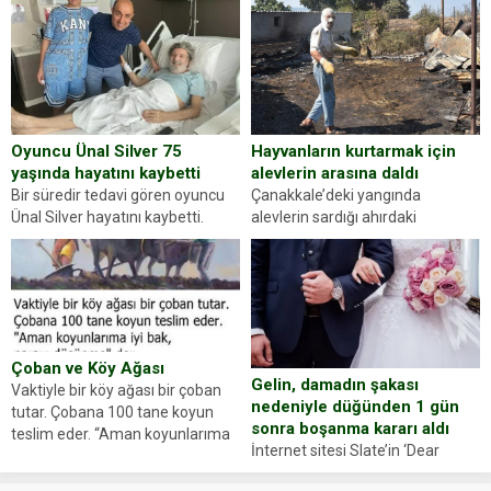
gördüğünüz kadın figürlerinden
durdurdukları bir otomobilin
dikkatinizi en...
sürücüsünden ehliyet ve ruhsat
sorup belgelerini istedi. Sürücü
Abdurrahman Ö.nün verdiği
evraklarda eksik olduğunu...
Hayvanların kurtarmak için
Oyuncu Ünal Silver 75
alevlerin arasına daldı
yaşında hayatını kaybetti
Çanakkale’deki yangında
Bir süredir tedavi gören oyuncu
alevlerin sardığı ahırdaki
Ünal Silver hayatını kaybetti.
hayvanlarını kurtarmak isteyen
Haberi, oyuncunun menajerlik
Zeki Demir (66) ölümden döndü.
ajansı duyurdu. Renda Güner,
Yüzünde ve ellerinde yanıklar
sosyal medya hesabında “Usta
oluşan Demir, kâbus dolu anları
Oyuncumuz ve çok değerli
anlattı… Merkeze bağlı...
dostumuz...
Çoban ve Köy Ağası
Gelin, damadın şakası
Vaktiyle bir köy ağası bir çoban
nedeniyle düğünden 1 gün
tutar. Çobana 100 tane koyun
sonra boşanma kararı aldı
teslim eder. “Aman koyunlarıma
İnternet sitesi Slate’in ‘Dear
iyi bak, parayı düşünme” der
Prudence’ isimli tavsiye köşesine
Çoban koyunları alır gider. Aylar...