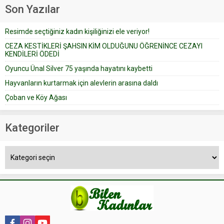
geçtiğimiz yıl 13 Ocak’ta yollanan
Son Yazılar
bir yazıya göre, bir gelin, eşi
düğün pastasını suratına
Resimde seçtiğiniz kadın kişiliğinizi ele veriyor!
yapıştırdığı için düğünden...
CEZA KESTİKLERİ ŞAHSIN KİM OLDUĞUNU ÖĞRENİNCE CEZAYI
KENDİLERİ ÖDEDİ
Oyuncu Ünal Silver 75 yaşında hayatını kaybetti
Hayvanların kurtarmak için alevlerin arasına daldı
Çoban ve Köy Ağası
Kategoriler