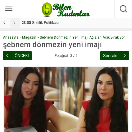
17:08
Dilan, düğününe 5 gün kala hayatını kaybetti
1
Anasayfa
»
Magazin
»
Şebnem Dönmez'in Yeni İmajı Ağızları Açık Bırakıyor!
şebnem dönmezin yeni imajı
ÖNCEKİ
Sonraki
Fotoğraf: 3 / 5