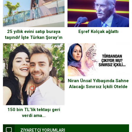
25 yıllık evini satıp buraya
Eşref Kolçak ağlattı
taşındı! İşte Türkan Şoray’ın
yeni sarayı
Niran Ünsal Yılbaşında Sahne
Alacağı Sınırsız İçkili Otelde
Türbanını Çıkaracak mı?
150 bin TL’lik tektaşı geri
verdi ama…
ZİYARETÇİ YORUMLARI