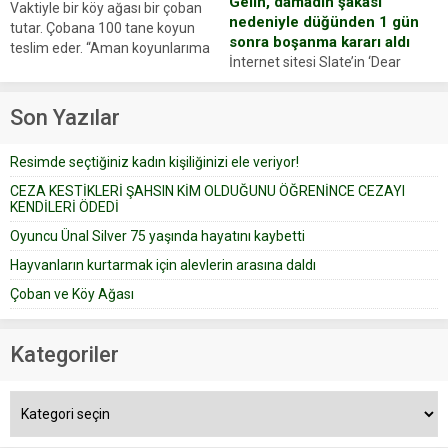
Gelin, damadın şakası
Vaktiyle bir köy ağası bir çoban
nedeniyle düğünden 1 gün
tutar. Çobana 100 tane koyun
sonra boşanma kararı aldı
teslim eder. “Aman koyunlarıma
İnternet sitesi Slate’in ‘Dear
iyi bak, parayı düşünme” der
Prudence’ isimli tavsiye köşesine
Çoban koyunları alır gider. Aylar...
geçtiğimiz yıl 13 Ocak’ta yollanan
Son Yazılar
bir yazıya göre, bir gelin, eşi
düğün pastasını suratına
Resimde seçtiğiniz kadın kişiliğinizi ele veriyor!
yapıştırdığı için düğünden...
CEZA KESTİKLERİ ŞAHSIN KİM OLDUĞUNU ÖĞRENİNCE CEZAYI
KENDİLERİ ÖDEDİ
Oyuncu Ünal Silver 75 yaşında hayatını kaybetti
Hayvanların kurtarmak için alevlerin arasına daldı
Çoban ve Köy Ağası
Kategoriler