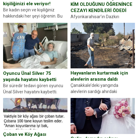
kişiliğinizi ele veriyor!
KİM OLDUĞUNU ÖĞRENİNCE
Bir kadın seçin ve kişiliğiniz
CEZAYI KENDİLERİ ÖDEDİ
hakkındaki her şeyi öğrenin. Bu
Afyonkarahisar’ın Dazkırı
kez karşınıza oldukça farklı bir
ilçesinde trafik uygulaması
kişilik testiyle çıkıyoruz. Resimde
yapan jandarma ekipleri
gördüğünüz kadın figürlerinden
durdurdukları bir otomobilin
dikkatinizi en...
sürücüsünden ehliyet ve ruhsat
sorup belgelerini istedi. Sürücü
Abdurrahman Ö.nün verdiği
evraklarda eksik olduğunu...
Hayvanların kurtarmak için
Oyuncu Ünal Silver 75
alevlerin arasına daldı
yaşında hayatını kaybetti
Çanakkale’deki yangında
Bir süredir tedavi gören oyuncu
alevlerin sardığı ahırdaki
Ünal Silver hayatını kaybetti.
hayvanlarını kurtarmak isteyen
Haberi, oyuncunun menajerlik
Zeki Demir (66) ölümden döndü.
ajansı duyurdu. Renda Güner,
Yüzünde ve ellerinde yanıklar
sosyal medya hesabında “Usta
oluşan Demir, kâbus dolu anları
Oyuncumuz ve çok değerli
anlattı… Merkeze bağlı...
dostumuz...
Çoban ve Köy Ağası