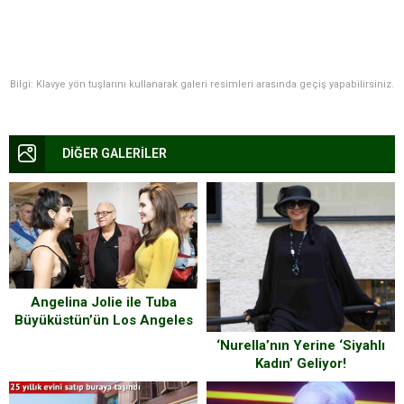
Bilgi: Klavye yön tuşlarını kullanarak galeri resimleri arasında geçiş yapabilirsiniz.
DİĞER GALERİLER
Angelina Jolie ile Tuba
Büyüküstün’ün Los Angeles
buluşması
‘Nurella’nın Yerine ‘Siyahlı
Kadın’ Geliyor!