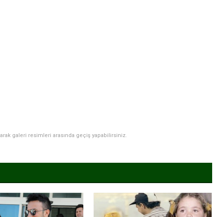
narak galeri resimleri arasında geçiş yapabilirsiniz.