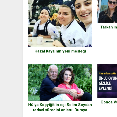
Tarkan’ın
Hazal Kaya’nın yeni mesleği
Gonca Vu
Hülya Koçyiğit’in eşi Selim Soydan
tedavi sürecini anlattı: Buraya
kadarmış Selim