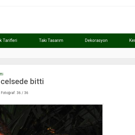
Tarifleri
Takı Tasarım
Dekorasyon
Ke
atını kaybetti
11:37
Günde 2 saat ça
tti
 celsede bitti
Fotoğraf: 36 / 36