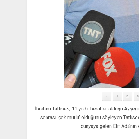
«
29
3
<
İbrahim Tatlıses, 11 yıldır beraber olduğu Ayşegül
sonrası ‘çok mutlu’ olduğunu söyleyen Tatlıses
dünyaya gelen Elif Ada’nın v