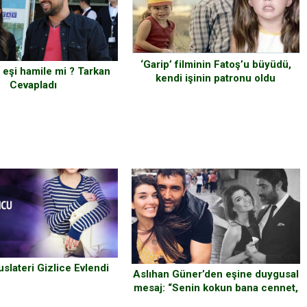
‘Garip’ filminin Fatoş’u büyüdü,
 eşi hamile mi ? Tarkan
kendi işinin patronu oldu
Cevapladı
slateri Gizlice Evlendi
Aslıhan Güner’den eşine duygusal
mesaj: “Senin kokun bana cennet,
Sen beni bu kadar sevmeseydin