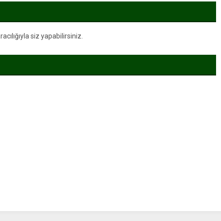
ben kendimi bu kadar
sevemezdim…”
ılığıyla siz yapabilirsiniz.