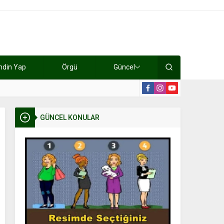
ndin Yap
Örgü
Güncel
lışıyorlar 15 bin tl kazanıyorlar
19:2
GÜNCEL KONULAR