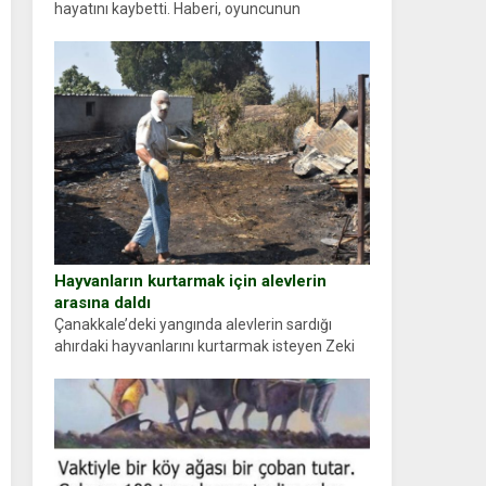
hayatını kaybetti. Haberi, oyuncunun
menajerlik ajansı duyurdu. Renda Güner,
sosyal medya hesabında “Usta Oyuncumuz ve
çok değerli dostumuz...
Hayvanların kurtarmak için alevlerin
arasına daldı
Çanakkale’deki yangında alevlerin sardığı
ahırdaki hayvanlarını kurtarmak isteyen Zeki
Demir (66) ölümden döndü. Yüzünde ve
ellerinde yanıklar oluşan Demir, kâbus dolu
anları anlattı… Merkeze bağlı...