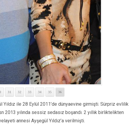
0
31
32
33
34
35
36
 Yıldız ile 28 Eylül 2011’de dünyaevine girmişti. Sürpriz evlilik
n 2013 yılında sessiz sedasız boşandı. 2 yıllık birliktelikten
elayeti annesi Ayşegül Yıldız’a verilmişti.