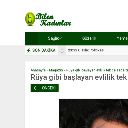
Sağlık
Güzellik
Yemek 
SON DAKİKA
17:08
Dilan, düğününe 5 gün kala hay
Anasayfa
»
Magazin
»
Rüya gibi başlayan evlilik tek celsede bi
Rüya gibi başlayan evlilik tek
ÖNCEKİ