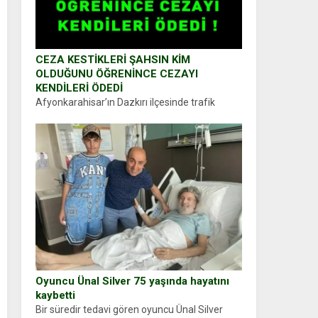
CEZA KESTİKLERİ ŞAHSIN KİM
OLDUĞUNU ÖĞRENİNCE CEZAYI
KENDİLERİ ÖDEDİ
Afyonkarahisar’ın Dazkırı ilçesinde trafik
uygulaması yapan jandarma ekipleri
durdurdukları bir otomobilin sürücüsünden
ehliyet ve ruhsat sorup belgelerini istedi.
Sürücü Abdurrahman Ö.nün verdiği evraklarda
eksik olduğunu...
Oyuncu Ünal Silver 75 yaşında hayatını
kaybetti
Bir süredir tedavi gören oyuncu Ünal Silver