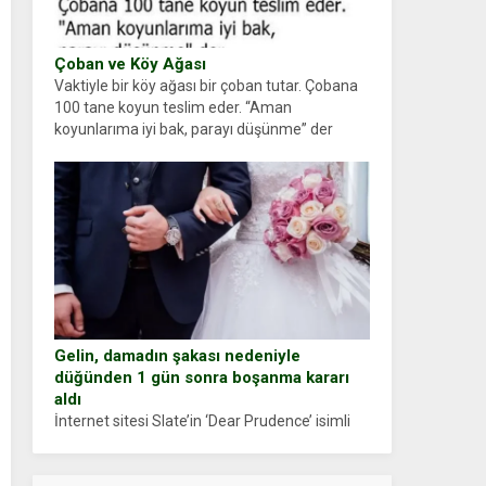
Çoban ve Köy Ağası
Vaktiyle bir köy ağası bir çoban tutar. Çobana
100 tane koyun teslim eder. “Aman
koyunlarıma iyi bak, parayı düşünme” der
Çoban koyunları alır gider. Aylar...
Gelin, damadın şakası nedeniyle
düğünden 1 gün sonra boşanma kararı
aldı
İnternet sitesi Slate’in ‘Dear Prudence’ isimli
tavsiye köşesine geçtiğimiz yıl 13 Ocak’ta
yollanan bir yazıya göre, bir gelin, eşi düğün
pastasını suratına yapıştırdığı için düğünden...