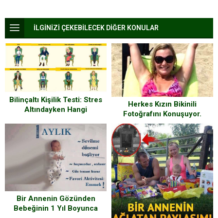
İLGİNİZİ ÇEKEBİLECEK DİĞER KONULAR
Bilinçaltı Kişilik Testi: Stres
Herkes Kızın Bikinili
Altındayken Hangi
Fotoğrafını Konuşuyor.
Pozisyonda Oturmayı Tercih
Fotoğrafa Yakından Bakınca
Edersiniz?
Nedenini Anlayacaksınız.
Bir Annenin Gözünden
Bebeğinin 1 Yıl Boyunca