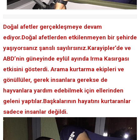
Doğal afetler gerçekleşmeye devam
ediyor.Doğal afetlerden etkilenmeyen bir şehirde
yaşıyorsanız şanslı sayılırsınız.Karayipler’de ve
ABD’nin güneyinde eylül ayında Irma Kasırgası
etkisini gösterdi. Arama kurtarma ekipleri ve
gönüllüler, gerek insanlara gerekse de
hayvanlara yardım edebilmek için ellerinden
geleni yaptılar.Başkalarının hayatını kurtaranlar
sadece insanlar değildi.