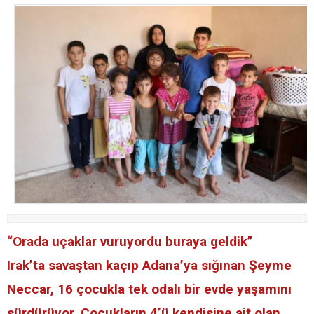
“Orada uçaklar vuruyordu buraya geldik”
Irak’ta savaştan kaçıp Adana’ya sığınan Şeyme
Neccar, 16 çocukla tek odalı bir evde yaşamını
sürdürüyor. Çocukların 4’ü kendisine ait olan