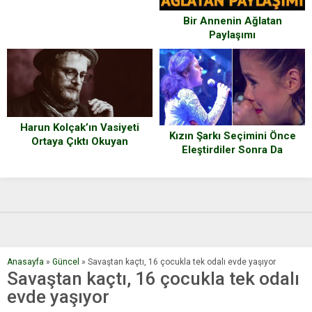
Değişimini Gösteren Fotoğraf
Serisi
Bir Annenin Ağlatan
Paylaşımı
Harun Kolçak’ın Vasiyeti
Kızın Şarkı Seçimini Önce
Ortaya Çıktı Okuyan
Eleştirdiler Sonra Da
Hayranları Gözyaşlarına
Kulaklarına İnanamadılar
Boğuldu
Anasayfa
»
Güncel
»
Savaştan kaçtı, 16 çocukla tek odalı evde yaşıyor
Savaştan kaçtı, 16 çocukla tek odalı
evde yaşıyor