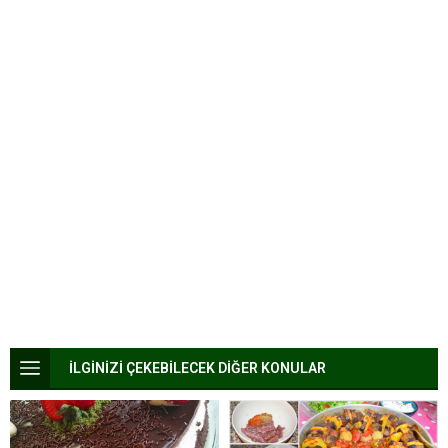
İLGİNİZİ ÇEKEBİLECEK DİĞER KONULAR