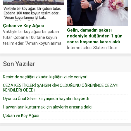
Yüzünde ve ellerinde yanıklar
sosyal medya hesabında “Usta
oluşan Demir, kâbus dolu anları
Oyuncumuz ve çok değerli
anlattı… Merkeze bağlı...
dostumuz...
Çoban ve Köy Ağası
Gelin, damadın şakası
Vaktiyle bir köy ağası bir çoban
nedeniyle düğünden 1 gün
tutar. Çobana 100 tane koyun
sonra boşanma kararı aldı
teslim eder. “Aman koyunlarıma
İnternet sitesi Slate’in ‘Dear
iyi bak, parayı düşünme” der
Prudence’ isimli tavsiye köşesine
Çoban koyunları alır gider. Aylar...
geçtiğimiz yıl 13 Ocak’ta yollanan
Son Yazılar
bir yazıya göre, bir gelin, eşi
düğün pastasını suratına
Resimde seçtiğiniz kadın kişiliğinizi ele veriyor!
yapıştırdığı için düğünden...
CEZA KESTİKLERİ ŞAHSIN KİM OLDUĞUNU ÖĞRENİNCE CEZAYI
KENDİLERİ ÖDEDİ
Oyuncu Ünal Silver 75 yaşında hayatını kaybetti
Hayvanların kurtarmak için alevlerin arasına daldı
Çoban ve Köy Ağası