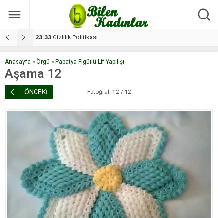
17:08
Dilan, düğününe 5 gün kala hayatını kaybetti
1
Anasayfa
»
Örgü
»
Papatya Figürlü Lif Yapılışı
Aşama 12
ÖNCEKİ
Fotoğraf: 12 / 12