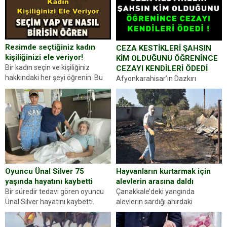
Resimde seçtiğiniz kadın
CEZA KESTİKLERİ ŞAHSIN
kişiliğinizi ele veriyor!
KİM OLDUĞUNU ÖĞRENİNCE
Bir kadın seçin ve kişiliğiniz
CEZAYI KENDİLERİ ÖDEDİ
hakkındaki her şeyi öğrenin. Bu
Afyonkarahisar’ın Dazkırı
kez karşınıza oldukça farklı bir
ilçesinde trafik uygulaması
kişilik testiyle çıkıyoruz. Resimde
yapan jandarma ekipleri
gördüğünüz kadın figürlerinden
durdurdukları bir otomobilin
dikkatinizi en...
sürücüsünden ehliyet ve ruhsat
sorup belgelerini istedi. Sürücü
Abdurrahman Ö.nün verdiği
evraklarda eksik olduğunu...
Hayvanların kurtarmak için
Oyuncu Ünal Silver 75
alevlerin arasına daldı
yaşında hayatını kaybetti
Çanakkale’deki yangında
Bir süredir tedavi gören oyuncu
alevlerin sardığı ahırdaki
Ünal Silver hayatını kaybetti.
hayvanlarını kurtarmak isteyen
Haberi, oyuncunun menajerlik
Zeki Demir (66) ölümden döndü.
ajansı duyurdu. Renda Güner,