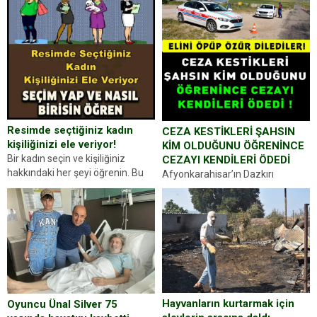
Resimde seçtiğiniz kadın
CEZA KESTİKLERİ ŞAHSIN
kişiliğinizi ele veriyor!
KİM OLDUĞUNU ÖĞRENİNCE
Bir kadın seçin ve kişiliğiniz
CEZAYI KENDİLERİ ÖDEDİ
hakkındaki her şeyi öğrenin. Bu
Afyonkarahisar’ın Dazkırı
kez karşınıza oldukça farklı bir
ilçesinde trafik uygulaması
kişilik testiyle çıkıyoruz. Resimde
yapan jandarma ekipleri
gördüğünüz kadın figürlerinden
durdurdukları bir otomobilin
dikkatinizi en...
sürücüsünden ehliyet ve ruhsat
sorup belgelerini istedi. Sürücü
Abdurrahman Ö.nün verdiği
evraklarda eksik olduğunu...
Hayvanların kurtarmak için
Oyuncu Ünal Silver 75