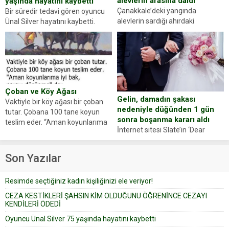
alevlerin arasına daldı
yaşında hayatını kaybetti
Çanakkale’deki yangında
Bir süredir tedavi gören oyuncu
alevlerin sardığı ahırdaki
Ünal Silver hayatını kaybetti.
hayvanlarını kurtarmak isteyen
Haberi, oyuncunun menajerlik
Zeki Demir (66) ölümden döndü.
ajansı duyurdu. Renda Güner,
Yüzünde ve ellerinde yanıklar
sosyal medya hesabında “Usta
oluşan Demir, kâbus dolu anları
Oyuncumuz ve çok değerli
anlattı… Merkeze bağlı...
dostumuz...
Çoban ve Köy Ağası
Gelin, damadın şakası
Vaktiyle bir köy ağası bir çoban
nedeniyle düğünden 1 gün
tutar. Çobana 100 tane koyun
sonra boşanma kararı aldı
teslim eder. “Aman koyunlarıma
İnternet sitesi Slate’in ‘Dear
iyi bak, parayı düşünme” der
Prudence’ isimli tavsiye köşesine
Çoban koyunları alır gider. Aylar...
geçtiğimiz yıl 13 Ocak’ta yollanan
Son Yazılar
bir yazıya göre, bir gelin, eşi
düğün pastasını suratına
Resimde seçtiğiniz kadın kişiliğinizi ele veriyor!
yapıştırdığı için düğünden...
CEZA KESTİKLERİ ŞAHSIN KİM OLDUĞUNU ÖĞRENİNCE CEZAYI
KENDİLERİ ÖDEDİ
Oyuncu Ünal Silver 75 yaşında hayatını kaybetti