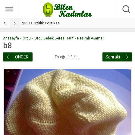
17:08
Dilan, düğününe 5 gün kala hayatını kaybetti
1
Anasayfa
»
Örgü
»
Örgü Bebek Beresi Tarifi - Resimli Aşamalı
b8
ÖNCEKİ
Sonraki
Fotoğraf: 8 / 11