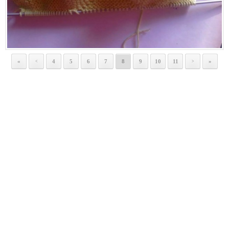
«
4
5
6
7
8
9
10
11
»
<
>