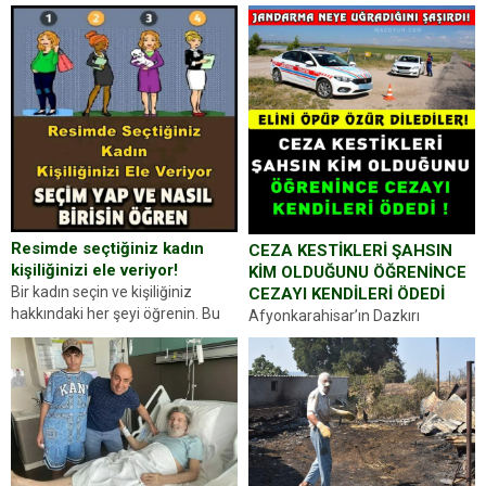
Resimde seçtiğiniz kadın
CEZA KESTİKLERİ ŞAHSIN
kişiliğinizi ele veriyor!
KİM OLDUĞUNU ÖĞRENİNCE
Bir kadın seçin ve kişiliğiniz
CEZAYI KENDİLERİ ÖDEDİ
hakkındaki her şeyi öğrenin. Bu
Afyonkarahisar’ın Dazkırı
kez karşınıza oldukça farklı bir
ilçesinde trafik uygulaması
kişilik testiyle çıkıyoruz. Resimde
yapan jandarma ekipleri
gördüğünüz kadın figürlerinden
durdurdukları bir otomobilin
dikkatinizi en...
sürücüsünden ehliyet ve ruhsat
sorup belgelerini istedi. Sürücü
Abdurrahman Ö.nün verdiği
evraklarda eksik olduğunu...