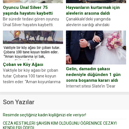
Hayvanların kurtarmak için
Oyuncu Ünal Silver 75
alevlerin arasına daldı
yaşında hayatını kaybetti
Çanakkale’deki yangında
Bir süredir tedavi gören oyuncu
alevlerin sardığı ahırdaki
Ünal Silver hayatını kaybetti.
hayvanlarını kurtarmak isteyen
Haberi, oyuncunun menajerlik
Zeki Demir (66) ölümden döndü.
ajansı duyurdu. Renda Güner,
Yüzünde ve ellerinde yanıklar
sosyal medya hesabında “Usta
oluşan Demir, kâbus dolu anları
Oyuncumuz ve çok değerli
anlattı… Merkeze bağlı...
dostumuz...
Çoban ve Köy Ağası
Gelin, damadın şakası
Vaktiyle bir köy ağası bir çoban
nedeniyle düğünden 1 gün
tutar. Çobana 100 tane koyun
sonra boşanma kararı aldı
teslim eder. “Aman koyunlarıma
İnternet sitesi Slate’in ‘Dear
iyi bak, parayı düşünme” der
Prudence’ isimli tavsiye köşesine
Çoban koyunları alır gider. Aylar...
geçtiğimiz yıl 13 Ocak’ta yollanan
Son Yazılar
bir yazıya göre, bir gelin, eşi
düğün pastasını suratına
Resimde seçtiğiniz kadın kişiliğinizi ele veriyor!
yapıştırdığı için düğünden...
CEZA KESTİKLERİ ŞAHSIN KİM OLDUĞUNU ÖĞRENİNCE CEZAYI
KENDİLERİ ÖDEDİ