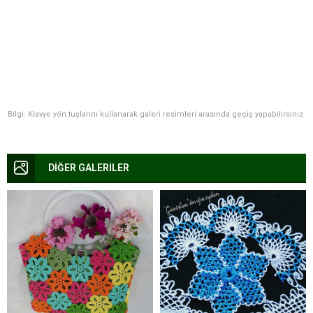
Bilgi: Klavye yön tuşlarını kullanarak galeri resimleri arasında geçiş yapabilirsiniz.
DİĞER GALERİLER