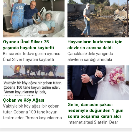
gördüğünüz kadın figürlerinden
durdurdukları bir otomobilin
dikkatinizi en...
sürücüsünden ehliyet ve ruhsat
sorup belgelerini istedi. Sürücü
Abdurrahman Ö.nün verdiği
evraklarda eksik olduğunu...
Hayvanların kurtarmak için
Oyuncu Ünal Silver 75
alevlerin arasına daldı
yaşında hayatını kaybetti
Çanakkale’deki yangında
Bir süredir tedavi gören oyuncu
alevlerin sardığı ahırdaki
Ünal Silver hayatını kaybetti.
hayvanlarını kurtarmak isteyen
Haberi, oyuncunun menajerlik
Zeki Demir (66) ölümden döndü.
ajansı duyurdu. Renda Güner,
Yüzünde ve ellerinde yanıklar
sosyal medya hesabında “Usta
oluşan Demir, kâbus dolu anları
Oyuncumuz ve çok değerli
anlattı… Merkeze bağlı...
dostumuz...
Çoban ve Köy Ağası
Gelin, damadın şakası
Vaktiyle bir köy ağası bir çoban
nedeniyle düğünden 1 gün
tutar. Çobana 100 tane koyun
sonra boşanma kararı aldı
teslim eder. “Aman koyunlarıma
İnternet sitesi Slate’in ‘Dear
iyi bak, parayı düşünme” der
Prudence’ isimli tavsiye köşesine
Çoban koyunları alır gider. Aylar...