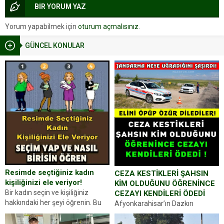
BİR YORUM YAZ
Yorum yapabilmek için
oturum açmalısınız
.
GÜNCEL KONULAR
Resimde seçtiğiniz kadın
CEZA KESTİKLERİ ŞAHSIN
kişiliğinizi ele veriyor!
KİM OLDUĞUNU ÖĞRENİNCE
Bir kadın seçin ve kişiliğiniz
CEZAYI KENDİLERİ ÖDEDİ
hakkındaki her şeyi öğrenin. Bu
Afyonkarahisar’ın Dazkırı
kez karşınıza oldukça farklı bir
ilçesinde trafik uygulaması
kişilik testiyle çıkıyoruz. Resimde
yapan jandarma ekipleri