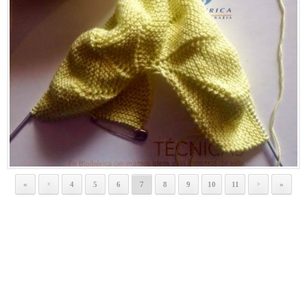
«
4
5
6
7
8
9
10
11
»
<
>