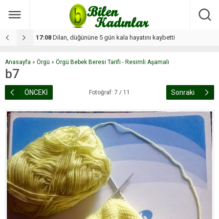
17:08
Dilan, düğününe 5 gün kala hayatını kaybetti
1
Anasayfa
»
Örgü
»
Örgü Bebek Beresi Tarifi - Resimli Aşamalı
b7
ÖNCEKİ
Sonraki
Fotoğraf: 7 / 11