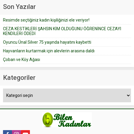
geçtiğimiz yıl 13 Ocak’ta yollanan
Son Yazılar
bir yazıya göre, bir gelin, eşi
düğün pastasını suratına
Resimde seçtiğiniz kadın kişiliğinizi ele veriyor!
yapıştırdığı için düğünden...
CEZA KESTİKLERİ ŞAHSIN KİM OLDUĞUNU ÖĞRENİNCE CEZAYI
KENDİLERİ ÖDEDİ
Oyuncu Ünal Silver 75 yaşında hayatını kaybetti
Hayvanların kurtarmak için alevlerin arasına daldı
Çoban ve Köy Ağası
Kategoriler