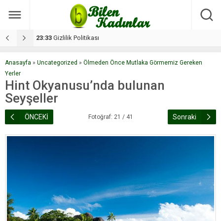
17:08
Dilan, düğününe 5 gün kala hayatını kaybetti
1
Anasayfa
»
Uncategorized
»
Ölmeden Önce Mutlaka Görmemiz Gereken
Yerler
Hint Okyanusu’nda bulunan
Seyşeller
ÖNCEKİ
Sonraki
Fotoğraf: 21 / 41