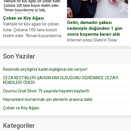
oluşan Demir, kâbus dolu anları
Oyuncumuz ve çok değerli
anlattı… Merkeze bağlı...
dostumuz...
Çoban ve Köy Ağası
Gelin, damadın şakası
Vaktiyle bir köy ağası bir çoban
nedeniyle düğünden 1 gün
tutar. Çobana 100 tane koyun
sonra boşanma kararı aldı
teslim eder. “Aman koyunlarıma
İnternet sitesi Slate’in ‘Dear
iyi bak, parayı düşünme” der
Prudence’ isimli tavsiye köşesine
Çoban koyunları alır gider. Aylar...
geçtiğimiz yıl 13 Ocak’ta yollanan
Son Yazılar
bir yazıya göre, bir gelin, eşi
düğün pastasını suratına
Resimde seçtiğiniz kadın kişiliğinizi ele veriyor!
yapıştırdığı için düğünden...
CEZA KESTİKLERİ ŞAHSIN KİM OLDUĞUNU ÖĞRENİNCE CEZAYI
KENDİLERİ ÖDEDİ
Oyuncu Ünal Silver 75 yaşında hayatını kaybetti
Hayvanların kurtarmak için alevlerin arasına daldı
Çoban ve Köy Ağası
Kategoriler