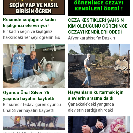
Resimde seçtiğiniz kadın
CEZA KESTİKLERİ ŞAHSIN
kişiliğinizi ele veriyor!
KİM OLDUĞUNU ÖĞRENİNCE
Bir kadın seçin ve kişiliğiniz
CEZAYI KENDİLERİ ÖDEDİ
hakkındaki her şeyi öğrenin. Bu
Afyonkarahisar’ın Dazkırı
kez karşınıza oldukça farklı bir
ilçesinde trafik uygulaması
kişilik testiyle çıkıyoruz. Resimde
yapan jandarma ekipleri
gördüğünüz kadın figürlerinden
durdurdukları bir otomobilin
dikkatinizi en...
sürücüsünden ehliyet ve ruhsat
sorup belgelerini istedi. Sürücü
Abdurrahman Ö.nün verdiği
evraklarda eksik olduğunu...
Hayvanların kurtarmak için
Oyuncu Ünal Silver 75
alevlerin arasına daldı
yaşında hayatını kaybetti
Çanakkale’deki yangında
Bir süredir tedavi gören oyuncu
alevlerin sardığı ahırdaki
Ünal Silver hayatını kaybetti.
hayvanlarını kurtarmak isteyen
Haberi, oyuncunun menajerlik
Zeki Demir (66) ölümden döndü.
ajansı duyurdu. Renda Güner,
Yüzünde ve ellerinde yanıklar
sosyal medya hesabında “Usta