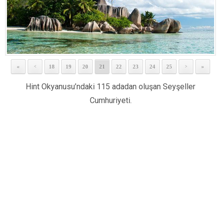
«
18
19
20
21
22
23
24
25
»
<
>
Hint Okyanusu’ndaki 115 adadan oluşan Seyşeller
Cumhuriyeti.