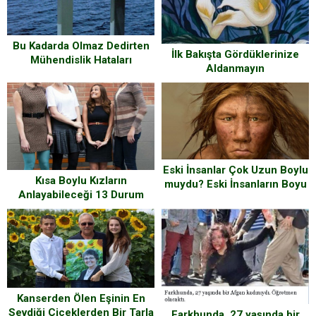
Bu Kadarda Olmaz Dedirten
İlk Bakışta Gördüklerinize
Mühendislik Hataları
Aldanmayın
Eski İnsanlar Çok Uzun Boylu
Kısa Boylu Kızların
muydu? Eski İnsanların Boyu
Anlayabileceği 13 Durum
Ne Kadardı? Arkeoloji Net
Cevabı Verdi
Kanserden Ölen Eşinin En
Sevdiği Çiçeklerden Bir Tarla
Farkhunda, 27 yaşında bir