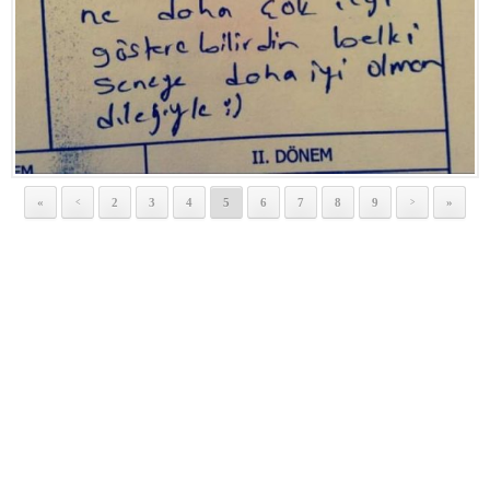
«
2
3
4
5
6
7
8
9
»
<
>