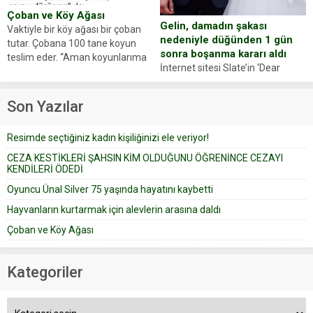
Çoban ve Köy Ağası
Gelin, damadın şakası
Vaktiyle bir köy ağası bir çoban
nedeniyle düğünden 1 gün
tutar. Çobana 100 tane koyun
sonra boşanma kararı aldı
teslim eder. “Aman koyunlarıma
İnternet sitesi Slate’in ‘Dear
iyi bak, parayı düşünme” der
Prudence’ isimli tavsiye köşesine
Çoban koyunları alır gider. Aylar...
geçtiğimiz yıl 13 Ocak’ta yollanan
Son Yazılar
bir yazıya göre, bir gelin, eşi
düğün pastasını suratına
Resimde seçtiğiniz kadın kişiliğinizi ele veriyor!
yapıştırdığı için düğünden...
CEZA KESTİKLERİ ŞAHSIN KİM OLDUĞUNU ÖĞRENİNCE CEZAYI
KENDİLERİ ÖDEDİ
Oyuncu Ünal Silver 75 yaşında hayatını kaybetti
Hayvanların kurtarmak için alevlerin arasına daldı
Çoban ve Köy Ağası
Kategoriler