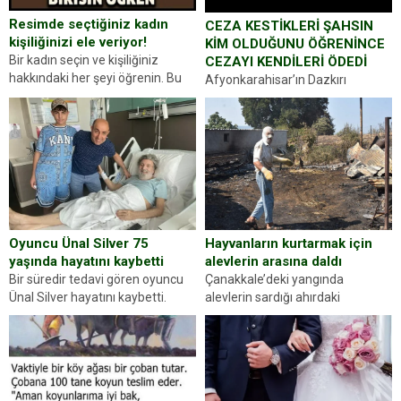
Resimde seçtiğiniz kadın
CEZA KESTİKLERİ ŞAHSIN
kişiliğinizi ele veriyor!
KİM OLDUĞUNU ÖĞRENİNCE
Bir kadın seçin ve kişiliğiniz
CEZAYI KENDİLERİ ÖDEDİ
hakkındaki her şeyi öğrenin. Bu
Afyonkarahisar’ın Dazkırı
kez karşınıza oldukça farklı bir
ilçesinde trafik uygulaması
kişilik testiyle çıkıyoruz. Resimde
yapan jandarma ekipleri
gördüğünüz kadın figürlerinden
durdurdukları bir otomobilin
dikkatinizi en...
sürücüsünden ehliyet ve ruhsat
sorup belgelerini istedi. Sürücü
Abdurrahman Ö.nün verdiği
evraklarda eksik olduğunu...
Hayvanların kurtarmak için
Oyuncu Ünal Silver 75
alevlerin arasına daldı
yaşında hayatını kaybetti
Çanakkale’deki yangında
Bir süredir tedavi gören oyuncu
alevlerin sardığı ahırdaki
Ünal Silver hayatını kaybetti.
hayvanlarını kurtarmak isteyen
Haberi, oyuncunun menajerlik
Zeki Demir (66) ölümden döndü.
ajansı duyurdu. Renda Güner,
Yüzünde ve ellerinde yanıklar
sosyal medya hesabında “Usta
oluşan Demir, kâbus dolu anları
Oyuncumuz ve çok değerli
anlattı… Merkeze bağlı...
dostumuz...