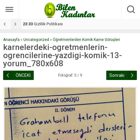
17:08
Dilan, düğününe 5 gün kala hayatını kaybetti
1
Anasayfa
»
Uncategorized
»
Öğretmenlerden Komik Karne Görüşleri
karnelerdeki-ogretmenlerin-
ogrencilerine-yazdigi-komik-13-
yorum_780x608
ÖNCEKİ
Sonraki
Fotoğraf: 5 / 9