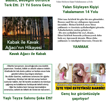
Babası, Bebeğini Görünce
Terk Etti. 21 Yıl Sonra Genç
Yalan Söyleyen Kişiyi
Kızın Güzelliğin Dışta Değil
Yakalamanın 14 Yolu
İçte Olduğunu Kanıtladı.
YANMAK
Kavak Ağacı ile Kabak
Genç kız görüntüsüyle
Yaşlı Teyze Salonu Şoke Etti!
şaşırtıyor!