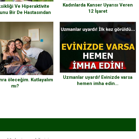
Kadınlarda Kanser Uyarısı Veren
sikliği Ve Hiperaktivite
12 İşaret
unu Bir De Hastasından
Dinleyin
Uzmanlar uyardı! Evinizde varsa
nra öleceğim. Kutlayalım
hemen imha edin…
mı?