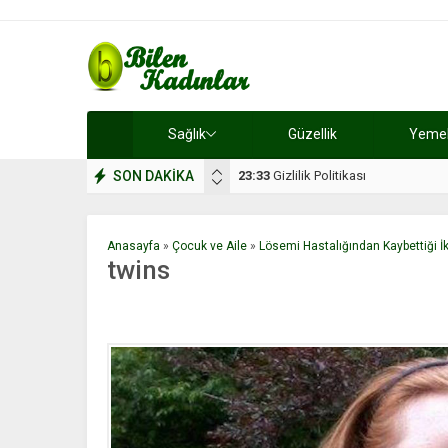
Sağlık
Güzellik
Yemek 
SON DAKİKA
17:08
Dilan, düğününe 5 gün kala hay
Anasayfa
»
Çocuk ve Aile
»
Lösemi Hastalığından Kaybettiği İk
twins