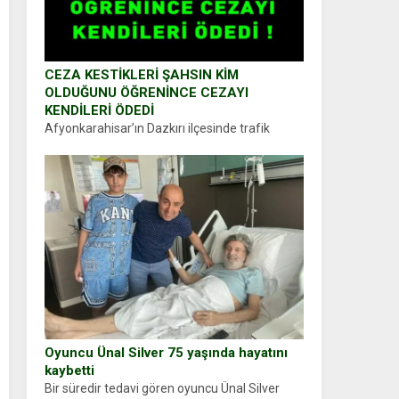
CEZA KESTİKLERİ ŞAHSIN KİM
OLDUĞUNU ÖĞRENİNCE CEZAYI
KENDİLERİ ÖDEDİ
Afyonkarahisar’ın Dazkırı ilçesinde trafik
uygulaması yapan jandarma ekipleri
durdurdukları bir otomobilin sürücüsünden
ehliyet ve ruhsat sorup belgelerini istedi.
Sürücü Abdurrahman Ö.nün verdiği evraklarda
eksik olduğunu...
Oyuncu Ünal Silver 75 yaşında hayatını
kaybetti
Bir süredir tedavi gören oyuncu Ünal Silver