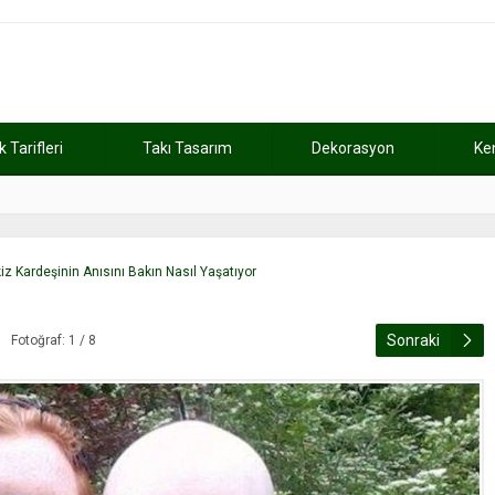
Tarifleri
Takı Tasarım
Dekorasyon
Ke
atını kaybetti
11:37
Günde 2 saat ça
iz Kardeşinin Anısını Bakın Nasıl Yaşatıyor
Sonraki
Fotoğraf: 1 / 8