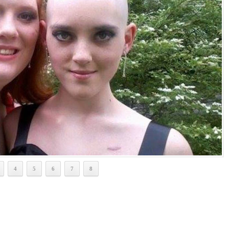
4
5
6
7
8