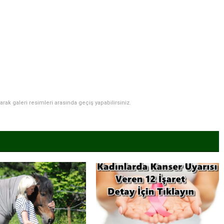
narak galeri resimleri arasında geçiş yapabilirsiniz.