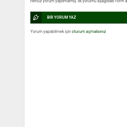
Henüz yorum yapılmamış. İlk yorumu aşağıdaki form arac
BİR YORUM YAZ
Yorum yapabilmek için
oturum açmalısınız
.