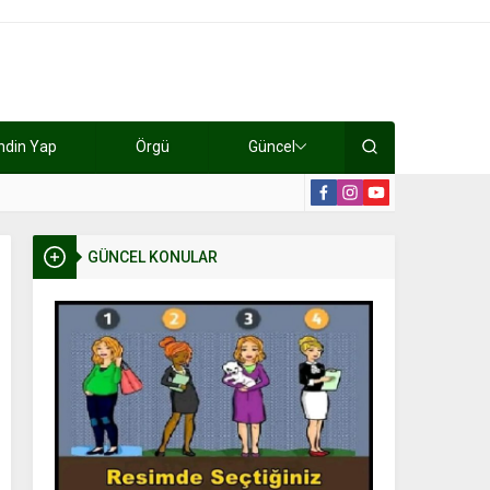
ndin Yap
Örgü
Güncel
lışıyorlar 15 bin tl kazanıyorlar
19:2
GÜNCEL KONULAR