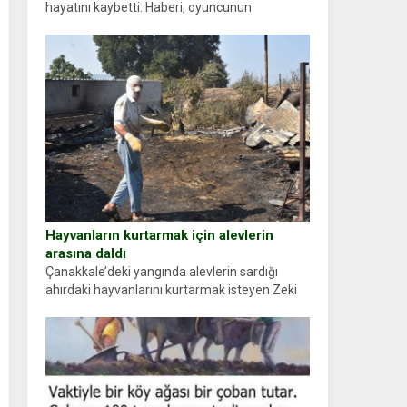
hayatını kaybetti. Haberi, oyuncunun
menajerlik ajansı duyurdu. Renda Güner,
sosyal medya hesabında “Usta Oyuncumuz ve
çok değerli dostumuz...
Hayvanların kurtarmak için alevlerin
arasına daldı
Çanakkale’deki yangında alevlerin sardığı
ahırdaki hayvanlarını kurtarmak isteyen Zeki
Demir (66) ölümden döndü. Yüzünde ve
ellerinde yanıklar oluşan Demir, kâbus dolu
anları anlattı… Merkeze bağlı...