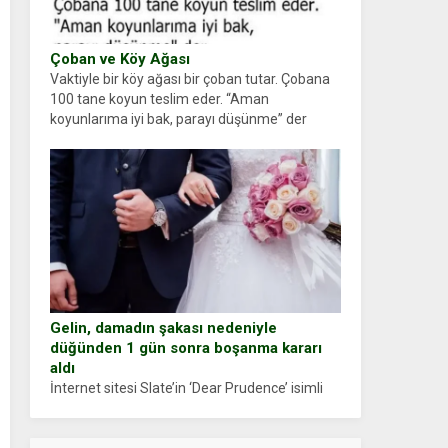
Çoban ve Köy Ağası
Vaktiyle bir köy ağası bir çoban tutar. Çobana
100 tane koyun teslim eder. “Aman
koyunlarıma iyi bak, parayı düşünme” der
Çoban koyunları alır gider. Aylar...
Gelin, damadın şakası nedeniyle
düğünden 1 gün sonra boşanma kararı
aldı
İnternet sitesi Slate’in ‘Dear Prudence’ isimli
tavsiye köşesine geçtiğimiz yıl 13 Ocak’ta
yollanan bir yazıya göre, bir gelin, eşi düğün
pastasını suratına yapıştırdığı için düğünden...