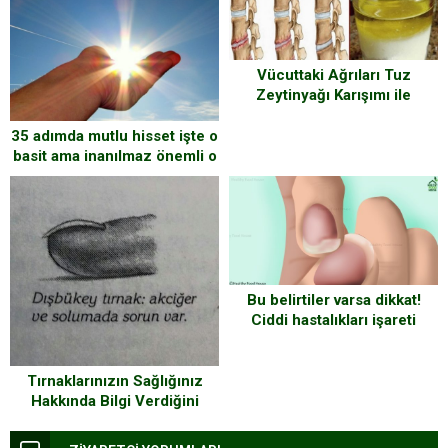
içtiği o çay..
Vücuttaki Ağrıları Tuz
Zeytinyağı Karışımı ile
Geçirin
35 adımda mutlu hisset işte o
basit ama inanılmaz önemli o
altın kurallar
Bu belirtiler varsa dikkat!
Ciddi hastalıkları işareti
olabilir…
Tırnaklarınızın Sağlığınız
Hakkında Bilgi Verdiğini
Biliyor Muydunuz