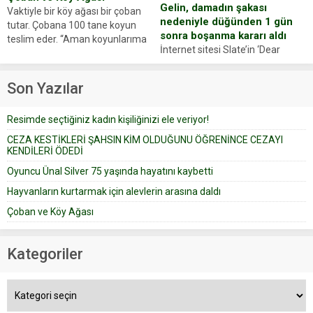
Gelin, damadın şakası
Vaktiyle bir köy ağası bir çoban
nedeniyle düğünden 1 gün
tutar. Çobana 100 tane koyun
sonra boşanma kararı aldı
teslim eder. “Aman koyunlarıma
İnternet sitesi Slate’in ‘Dear
iyi bak, parayı düşünme” der
Prudence’ isimli tavsiye köşesine
Çoban koyunları alır gider. Aylar...
geçtiğimiz yıl 13 Ocak’ta yollanan
Son Yazılar
bir yazıya göre, bir gelin, eşi
düğün pastasını suratına
Resimde seçtiğiniz kadın kişiliğinizi ele veriyor!
yapıştırdığı için düğünden...
CEZA KESTİKLERİ ŞAHSIN KİM OLDUĞUNU ÖĞRENİNCE CEZAYI
KENDİLERİ ÖDEDİ
Oyuncu Ünal Silver 75 yaşında hayatını kaybetti
Hayvanların kurtarmak için alevlerin arasına daldı
Çoban ve Köy Ağası
Kategoriler