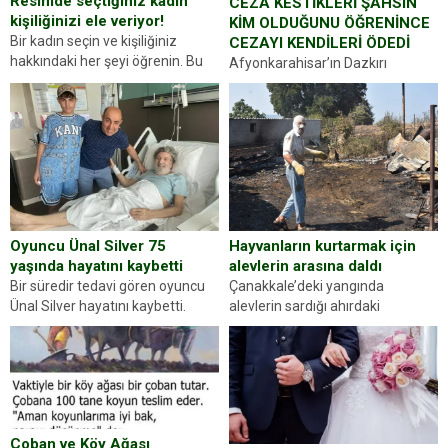
Resimde seçtiğiniz kadın
CEZA KESTİKLERİ ŞAHSIN
kişiliğinizi ele veriyor!
KİM OLDUĞUNU ÖĞRENİNCE
Bir kadın seçin ve kişiliğiniz
CEZAYI KENDİLERİ ÖDEDİ
hakkındaki her şeyi öğrenin. Bu
Afyonkarahisar’ın Dazkırı
kez karşınıza oldukça farklı bir
ilçesinde trafik uygulaması
kişilik testiyle çıkıyoruz. Resimde
yapan jandarma ekipleri
gördüğünüz kadın figürlerinden
durdurdukları bir otomobilin
dikkatinizi en...
sürücüsünden ehliyet ve ruhsat
sorup belgelerini istedi. Sürücü
Abdurrahman Ö.nün verdiği
evraklarda eksik olduğunu...
Hayvanların kurtarmak için
Oyuncu Ünal Silver 75
alevlerin arasına daldı
yaşında hayatını kaybetti
Çanakkale’deki yangında
Bir süredir tedavi gören oyuncu
alevlerin sardığı ahırdaki
Ünal Silver hayatını kaybetti.
hayvanlarını kurtarmak isteyen
Haberi, oyuncunun menajerlik
Zeki Demir (66) ölümden döndü.
ajansı duyurdu. Renda Güner,
Yüzünde ve ellerinde yanıklar
sosyal medya hesabında “Usta
oluşan Demir, kâbus dolu anları
Oyuncumuz ve çok değerli
anlattı… Merkeze bağlı...
dostumuz...
Çoban ve Köy Ağası