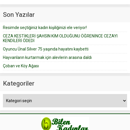
Prudence’ isimli tavsiye köşesine
Çoban koyunları alır gider. Aylar...
geçtiğimiz yıl 13 Ocak’ta yollanan
Son Yazılar
bir yazıya göre, bir gelin, eşi
düğün pastasını suratına
Resimde seçtiğiniz kadın kişiliğinizi ele veriyor!
yapıştırdığı için düğünden...
CEZA KESTİKLERİ ŞAHSIN KİM OLDUĞUNU ÖĞRENİNCE CEZAYI
KENDİLERİ ÖDEDİ
Oyuncu Ünal Silver 75 yaşında hayatını kaybetti
Hayvanların kurtarmak için alevlerin arasına daldı
Çoban ve Köy Ağası
Kategoriler