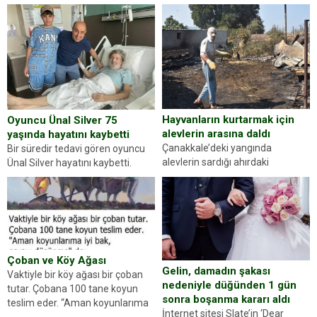
kez karşınıza oldukça farklı bir
ilçesinde trafik uygulaması
kişilik testiyle çıkıyoruz. Resimde
yapan jandarma ekipleri
gördüğünüz kadın figürlerinden
durdurdukları bir otomobilin
dikkatinizi en...
sürücüsünden ehliyet ve ruhsat
sorup belgelerini istedi. Sürücü
Abdurrahman Ö.nün verdiği
evraklarda eksik olduğunu...
Hayvanların kurtarmak için
Oyuncu Ünal Silver 75
alevlerin arasına daldı
yaşında hayatını kaybetti
Çanakkale’deki yangında
Bir süredir tedavi gören oyuncu
alevlerin sardığı ahırdaki
Ünal Silver hayatını kaybetti.
hayvanlarını kurtarmak isteyen
Haberi, oyuncunun menajerlik
Zeki Demir (66) ölümden döndü.
ajansı duyurdu. Renda Güner,
Yüzünde ve ellerinde yanıklar
sosyal medya hesabında “Usta
oluşan Demir, kâbus dolu anları
Oyuncumuz ve çok değerli
anlattı… Merkeze bağlı...
dostumuz...
Çoban ve Köy Ağası
Gelin, damadın şakası
Vaktiyle bir köy ağası bir çoban
nedeniyle düğünden 1 gün
tutar. Çobana 100 tane koyun
sonra boşanma kararı aldı
teslim eder. “Aman koyunlarıma
İnternet sitesi Slate’in ‘Dear
iyi bak, parayı düşünme” der