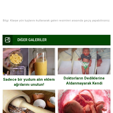
Bilgi: Klavye yön tuşlarını kullanarak galeri resimleri arasında geçiş yapabilirsiniz.
DİĞER GALERİLER
Doktorların Dediklerine
Sadece bir yudum alın eklem
Aldanmayarak Kendi
ağrılarını unutun!
Çözümünü Buldu. Anne,
Bebeğinin Acı İçinde
Kıvrandığını Görünce