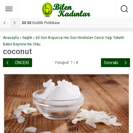
17:08
Dilan, düğününe 5 gün kala hayatını kaybetti
1
Anasayfa
»
Sağlık
»
60 Gün Boyunca Her Gün Hindistan Cevizi Yağı Tüketti
Bakın Beynine Ne Oldu.
coconut
ÖNCEKİ
Sonraki
Fotoğraf: 7 / 8