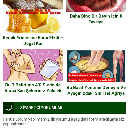
Daha Dinç Bir Beyin İçin 8
Tavsiye
Kemik Erimesine Karşı Etkili –
Doğal Kür
Bu 7 Belirtinin 4’ü Sizde de
Bu Basit Yöntemi Deneyin Ve
Varsa Kan Şekeriniz Yüksek
Ayağınızdaki Sinirsel Ağrıya
Demektir Derhal Önlem
Veda Edin
Almalısınız
ZİYARETÇİ YORUMLARI
Henüz yorum yapılmamış. İlk yorumu aşağıdaki form aracılığıyla siz
yapabilirsiniz.