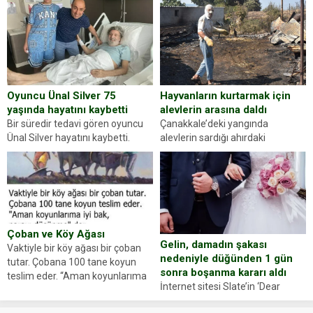
gördüğünüz kadın figürlerinden
durdurdukları bir otomobilin
dikkatinizi en...
sürücüsünden ehliyet ve ruhsat
sorup belgelerini istedi. Sürücü
Abdurrahman Ö.nün verdiği
evraklarda eksik olduğunu...
Hayvanların kurtarmak için
Oyuncu Ünal Silver 75
alevlerin arasına daldı
yaşında hayatını kaybetti
Çanakkale’deki yangında
Bir süredir tedavi gören oyuncu
alevlerin sardığı ahırdaki
Ünal Silver hayatını kaybetti.
hayvanlarını kurtarmak isteyen
Haberi, oyuncunun menajerlik
Zeki Demir (66) ölümden döndü.
ajansı duyurdu. Renda Güner,
Yüzünde ve ellerinde yanıklar
sosyal medya hesabında “Usta
oluşan Demir, kâbus dolu anları
Oyuncumuz ve çok değerli
anlattı… Merkeze bağlı...
dostumuz...
Çoban ve Köy Ağası
Gelin, damadın şakası
Vaktiyle bir köy ağası bir çoban
nedeniyle düğünden 1 gün
tutar. Çobana 100 tane koyun
sonra boşanma kararı aldı
teslim eder. “Aman koyunlarıma
İnternet sitesi Slate’in ‘Dear
iyi bak, parayı düşünme” der
Prudence’ isimli tavsiye köşesine
Çoban koyunları alır gider. Aylar...