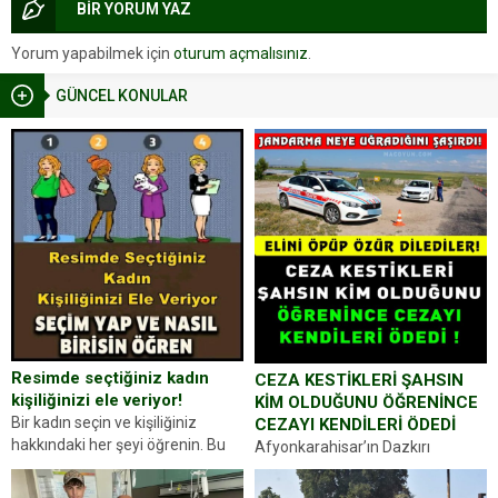
BİR YORUM YAZ
Yorum yapabilmek için
oturum açmalısınız
.
GÜNCEL KONULAR
Resimde seçtiğiniz kadın
CEZA KESTİKLERİ ŞAHSIN
kişiliğinizi ele veriyor!
KİM OLDUĞUNU ÖĞRENİNCE
Bir kadın seçin ve kişiliğiniz
CEZAYI KENDİLERİ ÖDEDİ
hakkındaki her şeyi öğrenin. Bu
Afyonkarahisar’ın Dazkırı
kez karşınıza oldukça farklı bir
ilçesinde trafik uygulaması
kişilik testiyle çıkıyoruz. Resimde
yapan jandarma ekipleri