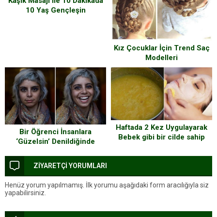
Kaşık Masajı ile 10 Dakikada
10 Yaş Gençleşin
Kız Çocuklar İçin Trend Saç
Modelleri
Haftada 2 Kez Uygulayarak
Bir Öğrenci İnsanlara
Bebek gibi bir cilde sahip
‘Güzelsin’ Denildiğinde
olmak hayal değil…
İfadelerinin Nasıl Değiştiğini
Fotoğraflamış
ZİYARETÇİ YORUMLARI
Henüz yorum yapılmamış. İlk yorumu aşağıdaki form aracılığıyla siz
yapabilirsiniz.