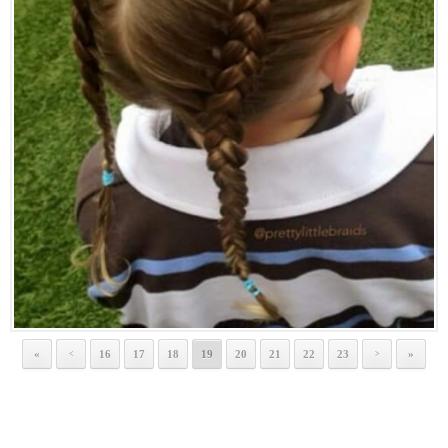
«
16
17
18
19
20
21
22
23
»
<
>