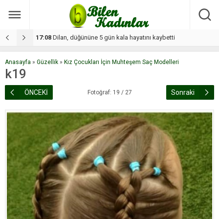
17:08
Dilan, düğününe 5 gün kala hayatını kaybetti
1
Anasayfa
»
Güzellik
»
Kız Çocukları İçin Muhteşem Saç Modelleri
k19
ÖNCEKİ
Sonraki
Fotoğraf: 19 / 27