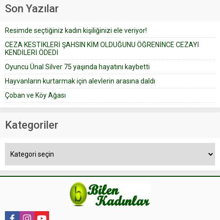
geçtiğimiz yıl 13 Ocak’ta yollanan
Son Yazılar
bir yazıya göre, bir gelin, eşi
düğün pastasını suratına
Resimde seçtiğiniz kadın kişiliğinizi ele veriyor!
yapıştırdığı için düğünden...
CEZA KESTİKLERİ ŞAHSIN KİM OLDUĞUNU ÖĞRENİNCE CEZAYI
KENDİLERİ ÖDEDİ
Oyuncu Ünal Silver 75 yaşında hayatını kaybetti
Hayvanların kurtarmak için alevlerin arasına daldı
Çoban ve Köy Ağası
Kategoriler