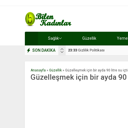
Sağlık
Güzellik
Yemek 
SON DAKİKA
17:08
Dilan, düğününe 5 gün kala hay
Anasayfa
»
Güzellik
»
Güzelleşmek için bir ayda 90 litre su içti
Güzelleşmek için bir ayda 90 l