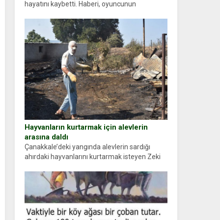
hayatını kaybetti. Haberi, oyuncunun
menajerlik ajansı duyurdu. Renda Güner,
sosyal medya hesabında “Usta Oyuncumuz ve
çok değerli dostumuz...
Hayvanların kurtarmak için alevlerin
arasına daldı
Çanakkale’deki yangında alevlerin sardığı
ahırdaki hayvanlarını kurtarmak isteyen Zeki
Demir (66) ölümden döndü. Yüzünde ve
ellerinde yanıklar oluşan Demir, kâbus dolu
anları anlattı… Merkeze bağlı...