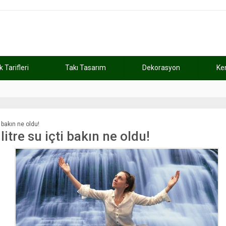
Tarifleri
Takı Tasarım
Dekorasyon
Ke
atını kaybetti
11:37
Günde 2 saat ça
 bakın ne oldu!
itre su içti bakın ne oldu!