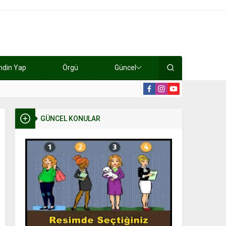
ndin Yap
Örgü
Güncel
lışıyorlar 15 bin tl kazanıyorlar
19:2
GÜNCEL KONULAR