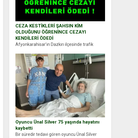
CEZA KESTİKLERİ ŞAHSIN KİM
OLDUĞUNU ÖĞRENİNCE CEZAYI
KENDİLERİ ÖDEDİ
Afyonkarahisar’ın Dazkırı ilçesinde trafik
uygulaması yapan jandarma ekipleri
durdurdukları bir otomobilin sürücüsünden
ehliyet ve ruhsat sorup belgelerini istedi.
Sürücü Abdurrahman Ö.nün verdiği evraklarda
eksik olduğunu...
Oyuncu Ünal Silver 75 yaşında hayatını
kaybetti
Bir süredir tedavi gören oyuncu Ünal Silver