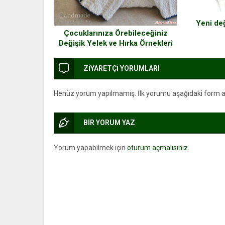
Yeni de
Çocuklarınıza Örebileceğiniz
Değişik Yelek ve Hırka Örnekleri
ZİYARETÇİ YORUMLARI
Henüz yorum yapılmamış. İlk yorumu aşağıdaki form arac
BİR YORUM YAZ
Yorum yapabilmek için
oturum açmalısınız
.