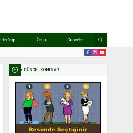
ndin Yap
Örgü
Güncel
lışıyorlar 15 bin tl kazanıyorlar
19:2
GÜNCEL KONULAR