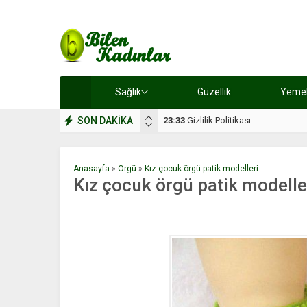
Sağlık
Güzellik
Yemek 
SON DAKİKA
17:08
Dilan, düğününe 5 gün kala hay
Anasayfa
»
Örgü
»
Kız çocuk örgü patik modelleri
Kız çocuk örgü patik modelle