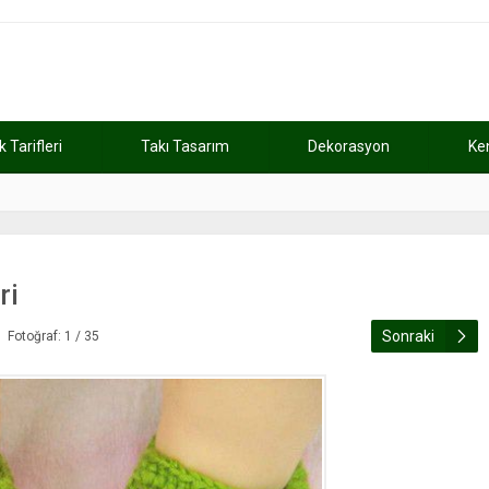
Tarifleri
Takı Tasarım
Dekorasyon
Ke
atını kaybetti
11:37
Günde 2 saat ça
ri
Sonraki
Fotoğraf: 1 / 35