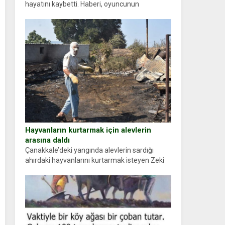
hayatını kaybetti. Haberi, oyuncunun
menajerlik ajansı duyurdu. Renda Güner,
sosyal medya hesabında “Usta Oyuncumuz ve
çok değerli dostumuz...
Hayvanların kurtarmak için alevlerin
arasına daldı
Çanakkale’deki yangında alevlerin sardığı
ahırdaki hayvanlarını kurtarmak isteyen Zeki
Demir (66) ölümden döndü. Yüzünde ve
ellerinde yanıklar oluşan Demir, kâbus dolu
anları anlattı… Merkeze bağlı...