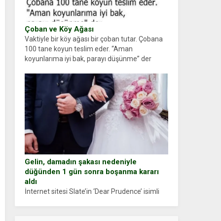
Çoban ve Köy Ağası
Vaktiyle bir köy ağası bir çoban tutar. Çobana
100 tane koyun teslim eder. “Aman
koyunlarıma iyi bak, parayı düşünme” der
Çoban koyunları alır gider. Aylar...
Gelin, damadın şakası nedeniyle
düğünden 1 gün sonra boşanma kararı
aldı
İnternet sitesi Slate’in ‘Dear Prudence’ isimli
tavsiye köşesine geçtiğimiz yıl 13 Ocak’ta
yollanan bir yazıya göre, bir gelin, eşi düğün
pastasını suratına yapıştırdığı için düğünden...