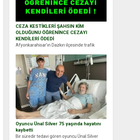
CEZA KESTİKLERİ ŞAHSIN KİM
OLDUĞUNU ÖĞRENİNCE CEZAYI
KENDİLERİ ÖDEDİ
Afyonkarahisar’ın Dazkırı ilçesinde trafik
uygulaması yapan jandarma ekipleri
durdurdukları bir otomobilin sürücüsünden
ehliyet ve ruhsat sorup belgelerini istedi.
Sürücü Abdurrahman Ö.nün verdiği evraklarda
eksik olduğunu...
Oyuncu Ünal Silver 75 yaşında hayatını
kaybetti
Bir süredir tedavi gören oyuncu Ünal Silver