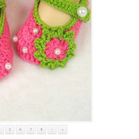
4
5
6
7
8
»
>