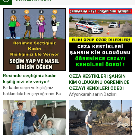
Resimde seçtiğiniz kadın
CEZA KESTİKLERİ ŞAHSIN
kişiliğinizi ele veriyor!
KİM OLDUĞUNU ÖĞRENİNCE
Bir kadın seçin ve kişiliğiniz
CEZAYI KENDİLERİ ÖDEDİ
hakkındaki her şeyi öğrenin. Bu
Afyonkarahisar’ın Dazkırı
kez karşınıza oldukça farklı bir
ilçesinde trafik uygulaması
kişilik testiyle çıkıyoruz. Resimde
yapan jandarma ekipleri
gördüğünüz kadın figürlerinden
durdurdukları bir otomobilin
dikkatinizi en...
sürücüsünden ehliyet ve ruhsat
sorup belgelerini istedi. Sürücü
Abdurrahman Ö.nün verdiği