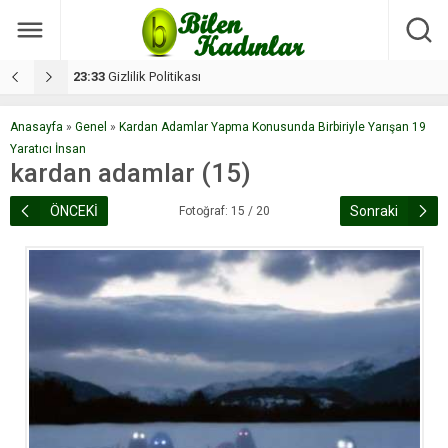
17:08
Dilan, düğününe 5 gün kala hayatını kaybetti
1
Anasayfa
»
Genel
»
Kardan Adamlar Yapma Konusunda Birbiriyle Yarışan 19
Yaratıcı İnsan
kardan adamlar (15)
ÖNCEKİ
Sonraki
Fotoğraf: 15 / 20