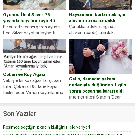
evraklarda eksik olduğunu...
Hayvanların kurtarmak için
Oyuncu Ünal Silver 75
alevlerin arasına daldı
yaşında hayatını kaybetti
Çanakkale’deki yangında
Bir süredir tedavi gören oyuncu
alevlerin sardığı ahırdaki
Ünal Silver hayatını kaybetti.
hayvanlarını kurtarmak isteyen
Haberi, oyuncunun menajerlik
Zeki Demir (66) ölümden döndü.
ajansı duyurdu. Renda Güner,
Yüzünde ve ellerinde yanıklar
sosyal medya hesabında “Usta
oluşan Demir, kâbus dolu anları
Oyuncumuz ve çok değerli
anlattı… Merkeze bağlı...
dostumuz...
Çoban ve Köy Ağası
Gelin, damadın şakası
Vaktiyle bir köy ağası bir çoban
nedeniyle düğünden 1 gün
tutar. Çobana 100 tane koyun
sonra boşanma kararı aldı
teslim eder. “Aman koyunlarıma
İnternet sitesi Slate’in ‘Dear
iyi bak, parayı düşünme” der
Prudence’ isimli tavsiye köşesine
Çoban koyunları alır gider. Aylar...
geçtiğimiz yıl 13 Ocak’ta yollanan
Son Yazılar
bir yazıya göre, bir gelin, eşi
düğün pastasını suratına
Resimde seçtiğiniz kadın kişiliğinizi ele veriyor!
yapıştırdığı için düğünden...