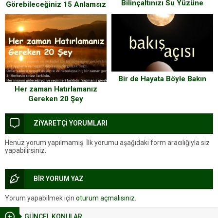
Bilinçaltınızı Su Yüzüne
Görebileceğiniz 15 Anlamsız
Çıkarıyor! Göstergebilimsel
Fotoğraf
Bilinçaltı Testi
Bir de Hayata Böyle Bakın
Her zaman Hatırlamanız
Gereken 20 Şey
ZİYARETÇİ YORUMLARI
Henüz yorum yapılmamış. İlk yorumu aşağıdaki form aracılığıyla siz
yapabilirsiniz.
BİR YORUM YAZ
Yorum yapabilmek için
oturum açmalısınız
.
GÜNCEL KONULAR