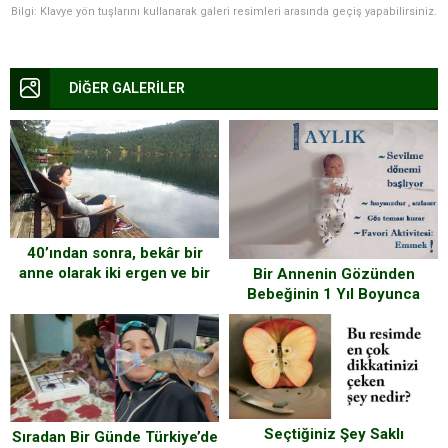
Bilgi: Klavye yön tuşlarını kullanarak galeri resimleri arasında geçiş yapabilirsiniz.
DİĞER GALERİLER
40’ından sonra, bekâr bir
anne olarak iki ergen ve bir
Bir Annenin Gözünden
köpekle Kanada’ya göç
Bebeğinin 1 Yıl Boyunca
etmek nasıl bir şey?
Değişimini Gösteren Fotoğraf
Serisi
Seçtiğiniz Şey Saklı
Sıradan Bir Günde Türkiye’de