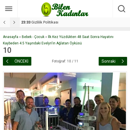
17:08
Dilan, düğününe 5 gün kala hayatını kaybetti
1
Anasayfa
»
Bebek - Çocuk
»
İlk Kez Yüzdükten 48 Saat Sonra Hayatını
Kaybeden 4.5 Yaşındaki Evelyn'in Ağlatan Öyküsü
10
ÖNCEKİ
Sonraki
Fotoğraf: 10 / 11