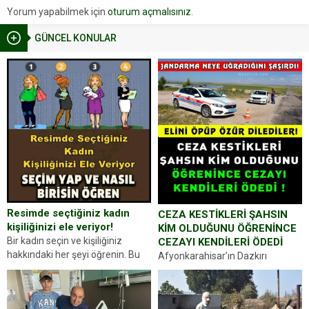
Yorum yapabilmek için
oturum açmalısınız
.
GÜNCEL KONULAR
Resimde seçtiğiniz kadın
CEZA KESTİKLERİ ŞAHSIN
kişiliğinizi ele veriyor!
KİM OLDUĞUNU ÖĞRENİNCE
Bir kadın seçin ve kişiliğiniz
CEZAYI KENDİLERİ ÖDEDİ
hakkındaki her şeyi öğrenin. Bu
Afyonkarahisar’ın Dazkırı
kez karşınıza oldukça farklı bir
ilçesinde trafik uygulaması
kişilik testiyle çıkıyoruz. Resimde
yapan jandarma ekipleri
gördüğünüz kadın figürlerinden
durdurdukları bir otomobilin