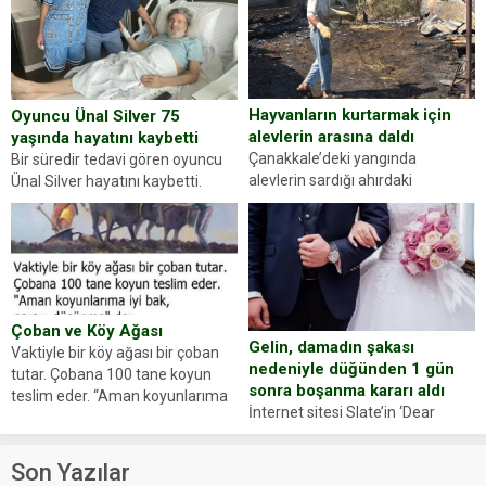
dikkatinizi en...
sürücüsünden ehliyet ve ruhsat
sorup belgelerini istedi. Sürücü
Abdurrahman Ö.nün verdiği
evraklarda eksik olduğunu...
Hayvanların kurtarmak için
Oyuncu Ünal Silver 75
alevlerin arasına daldı
yaşında hayatını kaybetti
Çanakkale’deki yangında
Bir süredir tedavi gören oyuncu
alevlerin sardığı ahırdaki
Ünal Silver hayatını kaybetti.
hayvanlarını kurtarmak isteyen
Haberi, oyuncunun menajerlik
Zeki Demir (66) ölümden döndü.
ajansı duyurdu. Renda Güner,
Yüzünde ve ellerinde yanıklar
sosyal medya hesabında “Usta
oluşan Demir, kâbus dolu anları
Oyuncumuz ve çok değerli
anlattı… Merkeze bağlı...
dostumuz...
Çoban ve Köy Ağası
Gelin, damadın şakası
Vaktiyle bir köy ağası bir çoban
nedeniyle düğünden 1 gün
tutar. Çobana 100 tane koyun
sonra boşanma kararı aldı
teslim eder. “Aman koyunlarıma
İnternet sitesi Slate’in ‘Dear
iyi bak, parayı düşünme” der
Prudence’ isimli tavsiye köşesine
Çoban koyunları alır gider. Aylar...
geçtiğimiz yıl 13 Ocak’ta yollanan
Son Yazılar
bir yazıya göre, bir gelin, eşi