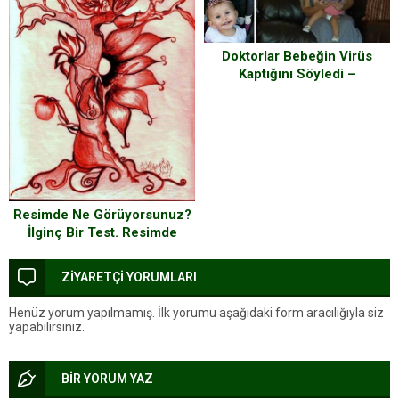
Doktorlar Bebeğin Virüs
Kaptığını Söyledi –
İçgüdülerine Güvenen Anne
Çocuğunun Hayatını Kurtardı
Resimde Ne Görüyorsunuz?
İlginç Bir Test. Resimde
Gördüğünüz Şey Şu Anki Ruh
Halinizle İlgili Bilgi Veriyor.
ZİYARETÇİ YORUMLARI
Şaşırmaya Hazır mısınız?
Henüz yorum yapılmamış. İlk yorumu aşağıdaki form aracılığıyla siz
yapabilirsiniz.
BİR YORUM YAZ