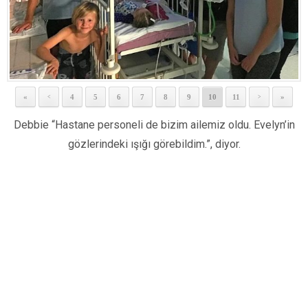
«
4
5
6
7
8
9
10
11
»
<
>
Debbie “Hastane personeli de bizim ailemiz oldu. Evelyn’in
gözlerindeki ışığı görebildim.”, diyor.