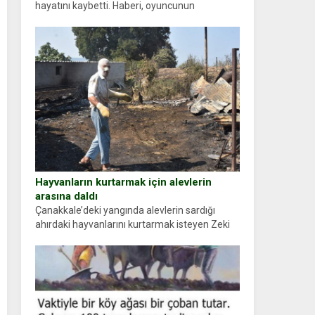
hayatını kaybetti. Haberi, oyuncunun
menajerlik ajansı duyurdu. Renda Güner,
sosyal medya hesabında “Usta Oyuncumuz ve
çok değerli dostumuz...
Hayvanların kurtarmak için alevlerin
arasına daldı
Çanakkale’deki yangında alevlerin sardığı
ahırdaki hayvanlarını kurtarmak isteyen Zeki
Demir (66) ölümden döndü. Yüzünde ve
ellerinde yanıklar oluşan Demir, kâbus dolu
anları anlattı… Merkeze bağlı...