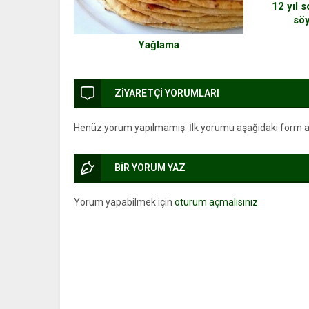
12 yıl 
söy
Yağlama
ZİYARETÇİ YORUMLARI
Henüz yorum yapılmamış. İlk yorumu aşağıdaki form arac
BİR YORUM YAZ
Yorum yapabilmek için
oturum açmalısınız
.