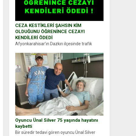
CEZA KESTİKLERİ ŞAHSIN KİM
OLDUĞUNU ÖĞRENİNCE CEZAYI
KENDİLERİ ÖDEDİ
Afyonkarahisar’ın Dazkırı ilçesinde trafik
uygulaması yapan jandarma ekipleri
durdurdukları bir otomobilin sürücüsünden
ehliyet ve ruhsat sorup belgelerini istedi.
Sürücü Abdurrahman Ö.nün verdiği evraklarda
eksik olduğunu...
Oyuncu Ünal Silver 75 yaşında hayatını
kaybetti
Bir süredir tedavi gören oyuncu Ünal Silver