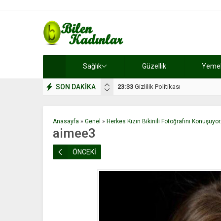
Sağlık
Güzellik
Yemek 
SON DAKİKA
17:08
Dilan, düğününe 5 gün kala hay
Anasayfa
»
Genel
»
Herkes Kızın Bikinili Fotoğrafını Konuşuy
aimee3
ÖNCEKİ