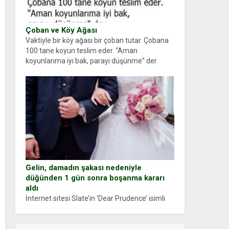
Çoban ve Köy Ağası
Vaktiyle bir köy ağası bir çoban tutar. Çobana
100 tane koyun teslim eder. “Aman
koyunlarıma iyi bak, parayı düşünme” der
Çoban koyunları alır gider. Aylar...
Gelin, damadın şakası nedeniyle
düğünden 1 gün sonra boşanma kararı
aldı
İnternet sitesi Slate’in ‘Dear Prudence’ isimli
tavsiye köşesine geçtiğimiz yıl 13 Ocak’ta
yollanan bir yazıya göre, bir gelin, eşi düğün
pastasını suratına yapıştırdığı için düğünden...