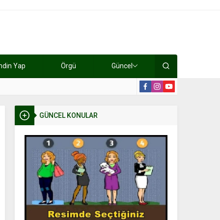
ndin Yap
Örgü
Güncel
lışıyorlar 15 bin tl kazanıyorlar
19:2
GÜNCEL KONULAR