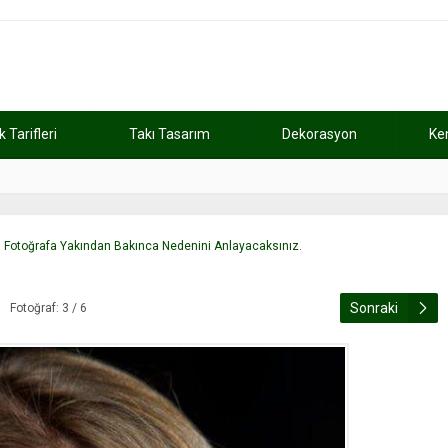
Tarifleri
Takı Tasarım
Dekorasyon
Ke
atını kaybetti
11:37
Günde 2 saat ça
or. Fotoğrafa Yakından Bakınca Nedenini Anlayacaksınız.
Sonraki
Fotoğraf: 3 / 6