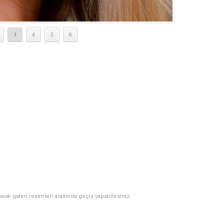
3
4
5
6
narak galeri resimleri arasında geçiş yapabilirsiniz.