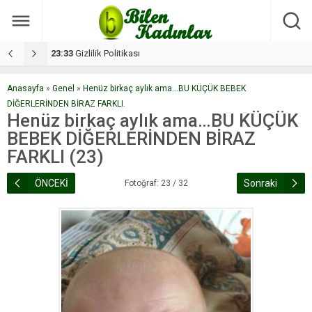
17:08
Dilan, düğününe 5 gün kala hayatını kaybetti
1
Anasayfa
»
Genel
»
Henüz birkaç aylık ama...BU KÜÇÜK BEBEK
DİĞERLERİNDEN BİRAZ FARKLI.
Henüz birkaç aylık ama…BU KÜÇÜK
BEBEK DİĞERLERİNDEN BİRAZ
FARKLI (23)
ÖNCEKİ
Sonraki
Fotoğraf: 23 / 32