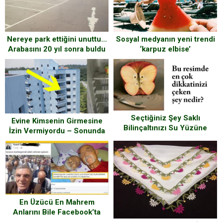
Nereye park ettiğini unuttu…
Sosyal medyanın yeni trendi
Arabasını 20 yıl sonra buldu
‘karpuz elbise’
Seçtiğiniz Şey Saklı
Evine Kimsenin Girmesine
Bilinçaltınızı Su Yüzüne
İzin Vermiyordu – Sonunda
Çıkarıyor! Göstergebilimsel
Kapısını Açınca Görenler
Bilinçaltı Testi
Şaşırdı
En Üzücü En Mahrem
Anlarını Bile Facebook’ta