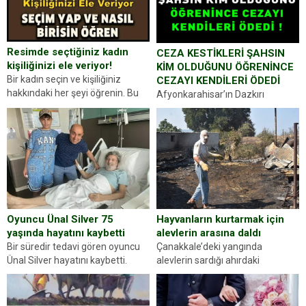
Resimde seçtiğiniz kadın
CEZA KESTİKLERİ ŞAHSIN
kişiliğinizi ele veriyor!
KİM OLDUĞUNU ÖĞRENİNCE
Bir kadın seçin ve kişiliğiniz
CEZAYI KENDİLERİ ÖDEDİ
hakkındaki her şeyi öğrenin. Bu
Afyonkarahisar’ın Dazkırı
kez karşınıza oldukça farklı bir
ilçesinde trafik uygulaması
kişilik testiyle çıkıyoruz. Resimde
yapan jandarma ekipleri
gördüğünüz kadın figürlerinden
durdurdukları bir otomobilin
dikkatinizi en...
sürücüsünden ehliyet ve ruhsat
sorup belgelerini istedi. Sürücü
Abdurrahman Ö.nün verdiği
evraklarda eksik olduğunu...
Hayvanların kurtarmak için
Oyuncu Ünal Silver 75
alevlerin arasına daldı
yaşında hayatını kaybetti
Çanakkale’deki yangında
Bir süredir tedavi gören oyuncu
alevlerin sardığı ahırdaki
Ünal Silver hayatını kaybetti.
hayvanlarını kurtarmak isteyen
Haberi, oyuncunun menajerlik
Zeki Demir (66) ölümden döndü.
ajansı duyurdu. Renda Güner,
Yüzünde ve ellerinde yanıklar
sosyal medya hesabında “Usta