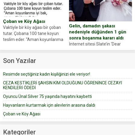
oluşan Demir, kâbus dolu anları
Oyuncumuz ve çok değerli
anlattı… Merkeze bağlı...
dostumuz...
Çoban ve Köy Ağası
Gelin, damadın şakası
Vaktiyle bir köy ağası bir çoban
nedeniyle düğünden 1 gün
tutar. Çobana 100 tane koyun
sonra boşanma kararı aldı
teslim eder. “Aman koyunlarıma
İnternet sitesi Slate’in ‘Dear
iyi bak, parayı düşünme” der
Prudence’ isimli tavsiye köşesine
Çoban koyunları alır gider. Aylar...
geçtiğimiz yıl 13 Ocak’ta yollanan
Son Yazılar
bir yazıya göre, bir gelin, eşi
düğün pastasını suratına
Resimde seçtiğiniz kadın kişiliğinizi ele veriyor!
yapıştırdığı için düğünden...
CEZA KESTİKLERİ ŞAHSIN KİM OLDUĞUNU ÖĞRENİNCE CEZAYI
KENDİLERİ ÖDEDİ
Oyuncu Ünal Silver 75 yaşında hayatını kaybetti
Hayvanların kurtarmak için alevlerin arasına daldı
Çoban ve Köy Ağası
Kategoriler