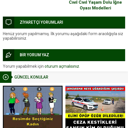
Paylaşan 13 Densiz İnsan
Cıvıl Cıvıl Yaşam Dolu İğne
Oyası Modelleri
ZİYARETÇİ YORUMLARI
Henüz yorum yapılmamış. İlk yorumu aşağıdaki form aracılığıyla siz
yapabilirsiniz.
BİR YORUM YAZ
Yorum yapabilmek için
oturum açmalısınız
.
GÜNCEL KONULAR