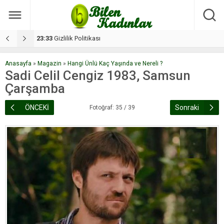
17:08
Dilan, düğününe 5 gün kala hayatını kaybetti
1
Anasayfa
»
Magazin
»
Hangi Ünlü Kaç Yaşında ve Nereli ?
Sadi Celil Cengiz 1983, Samsun
Çarşamba
ÖNCEKİ
Sonraki
Fotoğraf: 35 / 39