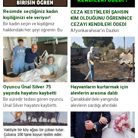
Resimde seçtiğiniz kadın
CEZA KESTİKLERİ ŞAHSIN
kişiliğinizi ele veriyor!
KİM OLDUĞUNU ÖĞRENİNCE
Bir kadın seçin ve kişiliğiniz
CEZAYI KENDİLERİ ÖDEDİ
hakkındaki her şeyi öğrenin. Bu
Afyonkarahisar’ın Dazkırı
kez karşınıza oldukça farklı bir
ilçesinde trafik uygulaması
kişilik testiyle çıkıyoruz. Resimde
yapan jandarma ekipleri
gördüğünüz kadın figürlerinden
durdurdukları bir otomobilin
dikkatinizi en...
sürücüsünden ehliyet ve ruhsat
sorup belgelerini istedi. Sürücü
Abdurrahman Ö.nün verdiği
evraklarda eksik olduğunu...
Hayvanların kurtarmak için
Oyuncu Ünal Silver 75
alevlerin arasına daldı
yaşında hayatını kaybetti
Çanakkale’deki yangında
Bir süredir tedavi gören oyuncu
alevlerin sardığı ahırdaki
Ünal Silver hayatını kaybetti.
hayvanlarını kurtarmak isteyen
Haberi, oyuncunun menajerlik
Zeki Demir (66) ölümden döndü.
ajansı duyurdu. Renda Güner,
Yüzünde ve ellerinde yanıklar
sosyal medya hesabında “Usta
oluşan Demir, kâbus dolu anları
Oyuncumuz ve çok değerli
anlattı… Merkeze bağlı...
dostumuz...