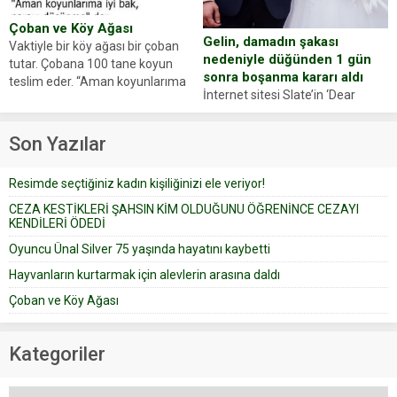
Çoban ve Köy Ağası
Gelin, damadın şakası
Vaktiyle bir köy ağası bir çoban
nedeniyle düğünden 1 gün
tutar. Çobana 100 tane koyun
sonra boşanma kararı aldı
teslim eder. “Aman koyunlarıma
İnternet sitesi Slate’in ‘Dear
iyi bak, parayı düşünme” der
Prudence’ isimli tavsiye köşesine
Çoban koyunları alır gider. Aylar...
geçtiğimiz yıl 13 Ocak’ta yollanan
Son Yazılar
bir yazıya göre, bir gelin, eşi
düğün pastasını suratına
Resimde seçtiğiniz kadın kişiliğinizi ele veriyor!
yapıştırdığı için düğünden...
CEZA KESTİKLERİ ŞAHSIN KİM OLDUĞUNU ÖĞRENİNCE CEZAYI
KENDİLERİ ÖDEDİ
Oyuncu Ünal Silver 75 yaşında hayatını kaybetti
Hayvanların kurtarmak için alevlerin arasına daldı
Çoban ve Köy Ağası
Kategoriler