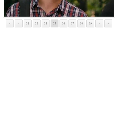
«
32
33
34
35
36
37
38
39
»
<
>