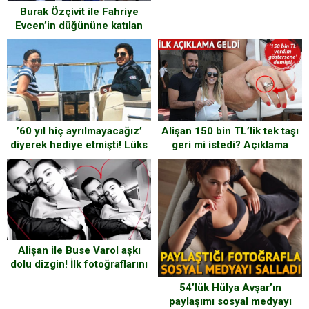
Burak Özçivit ile Fahriye
Evcen’in düğününe katılan
ünlü isimler
’60 yıl hiç ayrılmayacağız’
Alişan 150 bin TL’lik tek taşı
diyerek hediye etmişti! Lüks
geri mi istedi? Açıklama
yat ortaya çıktı
geldi…
Alişan ile Buse Varol aşkı
dolu dizgin! İlk fotoğraflarını
paylaştılar
54’lük Hülya Avşar’ın
paylaşımı sosyal medyayı