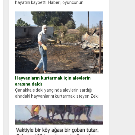
hayatını kaybetti. Haberi, oyuncunun
menajerlik ajansı duyurdu. Renda Güner,
sosyal medya hesabında “Usta Oyuncumuz ve
çok değerli dostumuz...
Hayvanların kurtarmak için alevlerin
arasına daldı
Çanakkale’deki yangında alevlerin sardığı
ahırdaki hayvanlarını kurtarmak isteyen Zeki
Demir (66) ölümden döndü. Yüzünde ve
ellerinde yanıklar oluşan Demir, kâbus dolu
anları anlattı… Merkeze bağlı...