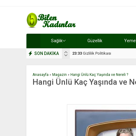
Sağlık
Güzellik
Yemek 
SON DAKİKA
17:08
Dilan, düğününe 5 gün kala hay
Anasayfa
»
Magazin
»
Hangi Ünlü Kaç Yaşında ve Nereli ?
Hangi Ünlü Kaç Yaşında ve Ne