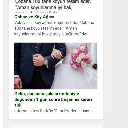
Çoban ve Köy Ağası
Vaktiyle bir köy ağası bir çoban tutar. Çobana
100 tane koyun teslim eder. “Aman
koyunlarıma iyi bak, parayı düşünme” der
Çoban koyunları alır gider. Aylar...
Gelin, damadın şakası nedeniyle
düğünden 1 gün sonra boşanma kararı
aldı
İnternet sitesi Slate’in ‘Dear Prudence’ isimli
tavsiye köşesine geçtiğimiz yıl 13 Ocak’ta
yollanan bir yazıya göre, bir gelin, eşi düğün
pastasını suratına yapıştırdığı için düğünden...