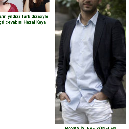
ın yıldızı Türk dizisiyle
çti cevabını Hazal Kaya
verdi!
BAŞKA İŞLERE YÖNELEN