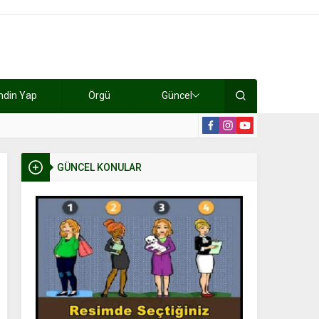
ndin Yap
Örgü
Güncel
lışıyorlar 15 bin tl kazanıyorlar
19:2
GÜNCEL KONULAR