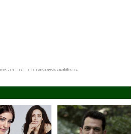
narak galeri resimleri arasında geçiş yapabilirsiniz.