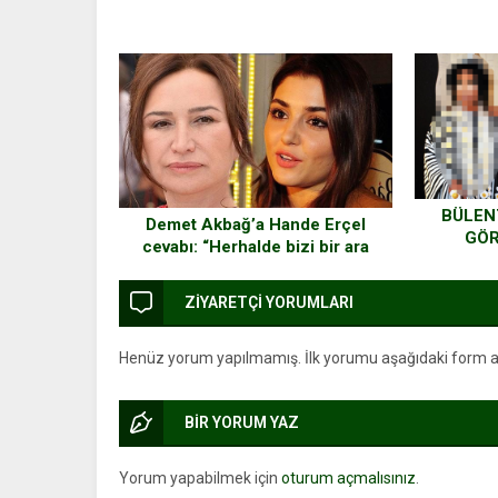
BÜLEN
Demet Akbağ’a Hande Erçel
GÖR
cevabı: “Herhalde bizi bir ara
DÜŞÜ
güldürmüştür biz fark
B
etmemişizdir” demişti…
ZİYARETÇİ YORUMLARI
ŞA
Henüz yorum yapılmamış. İlk yorumu aşağıdaki form arac
BİR YORUM YAZ
Yorum yapabilmek için
oturum açmalısınız
.