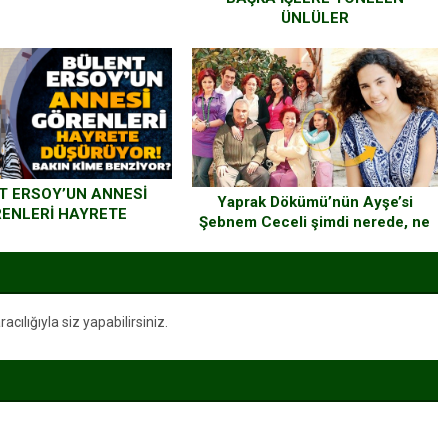
ÜNLÜLER
T ERSOY’UN ANNESİ
Yaprak Dökümü’nün Ayşe’si
ENLERİ HAYRETE
Şebnem Ceceli şimdi nerede, ne
RÜYOR! BAKIN KİME
yapıyor?
ENZİYOR? ÇOK
ŞIRACAKSINIZ…
ılığıyla siz yapabilirsiniz.