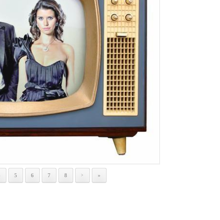
4
5
6
7
8
»
>