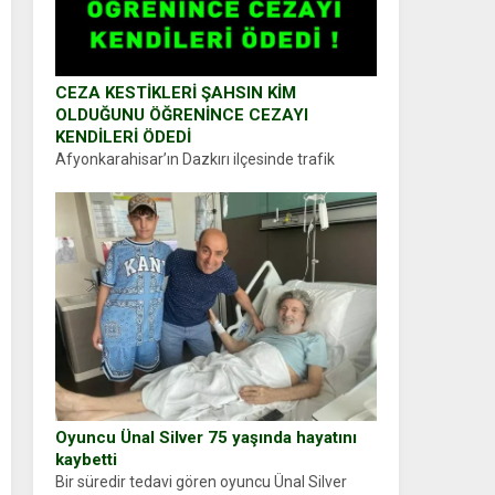
CEZA KESTİKLERİ ŞAHSIN KİM
OLDUĞUNU ÖĞRENİNCE CEZAYI
KENDİLERİ ÖDEDİ
Afyonkarahisar’ın Dazkırı ilçesinde trafik
uygulaması yapan jandarma ekipleri
durdurdukları bir otomobilin sürücüsünden
ehliyet ve ruhsat sorup belgelerini istedi.
Sürücü Abdurrahman Ö.nün verdiği evraklarda
eksik olduğunu...
Oyuncu Ünal Silver 75 yaşında hayatını
kaybetti
Bir süredir tedavi gören oyuncu Ünal Silver