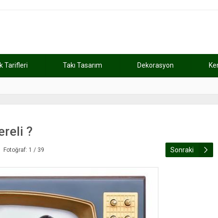
Tarifleri
Takı Tasarım
Dekorasyon
Ke
atını kaybetti
11:37
Günde 2 saat ça
reli ?
Sonraki
Fotoğraf: 1 / 39