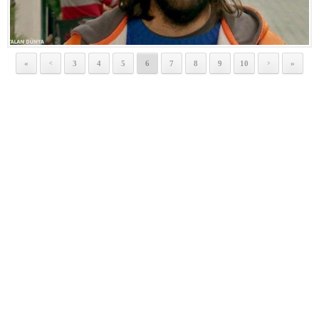
«
3
4
5
6
7
8
9
10
»
<
>