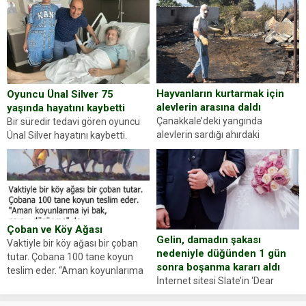
gördüğünüz kadın figürlerinden
durdurdukları bir otomobilin
dikkatinizi en...
sürücüsünden ehliyet ve ruhsat
sorup belgelerini istedi. Sürücü
Abdurrahman Ö.nün verdiği
evraklarda eksik olduğunu...
Hayvanların kurtarmak için
Oyuncu Ünal Silver 75
alevlerin arasına daldı
yaşında hayatını kaybetti
Çanakkale’deki yangında
Bir süredir tedavi gören oyuncu
alevlerin sardığı ahırdaki
Ünal Silver hayatını kaybetti.
hayvanlarını kurtarmak isteyen
Haberi, oyuncunun menajerlik
Zeki Demir (66) ölümden döndü.
ajansı duyurdu. Renda Güner,
Yüzünde ve ellerinde yanıklar
sosyal medya hesabında “Usta
oluşan Demir, kâbus dolu anları
Oyuncumuz ve çok değerli
anlattı… Merkeze bağlı...
dostumuz...
Çoban ve Köy Ağası
Gelin, damadın şakası
Vaktiyle bir köy ağası bir çoban
nedeniyle düğünden 1 gün
tutar. Çobana 100 tane koyun
sonra boşanma kararı aldı
teslim eder. “Aman koyunlarıma
İnternet sitesi Slate’in ‘Dear
iyi bak, parayı düşünme” der
Prudence’ isimli tavsiye köşesine
Çoban koyunları alır gider. Aylar...