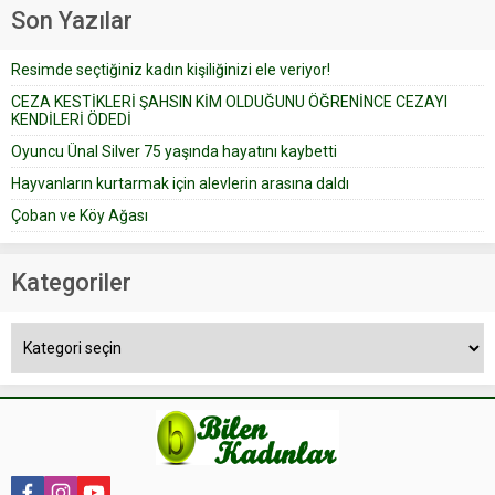
geçtiğimiz yıl 13 Ocak’ta yollanan
Son Yazılar
bir yazıya göre, bir gelin, eşi
düğün pastasını suratına
Resimde seçtiğiniz kadın kişiliğinizi ele veriyor!
yapıştırdığı için düğünden...
CEZA KESTİKLERİ ŞAHSIN KİM OLDUĞUNU ÖĞRENİNCE CEZAYI
KENDİLERİ ÖDEDİ
Oyuncu Ünal Silver 75 yaşında hayatını kaybetti
Hayvanların kurtarmak için alevlerin arasına daldı
Çoban ve Köy Ağası
Kategoriler