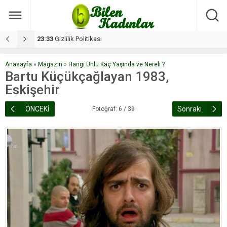
17:08
Dilan, düğününe 5 gün kala hayatını kaybetti
1
Anasayfa
»
Magazin
»
Hangi Ünlü Kaç Yaşında ve Nereli ?
Bartu Küçükçağlayan 1983,
Eskişehir
ÖNCEKİ
Sonraki
Fotoğraf: 6 / 39