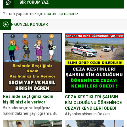
BİR YORUM YAZ
Yorum yapabilmek için
oturum açmalısınız
.
GÜNCEL KONULAR
Resimde seçtiğiniz kadın
CEZA KESTİKLERİ ŞAHSIN
kişiliğinizi ele veriyor!
KİM OLDUĞUNU ÖĞRENİNCE
Bir kadın seçin ve kişiliğiniz
CEZAYI KENDİLERİ ÖDEDİ
hakkındaki her şeyi öğrenin. Bu
Afyonkarahisar’ın Dazkırı
kez karşınıza oldukça farklı bir
ilçesinde trafik uygulaması
kişilik testiyle çıkıyoruz. Resimde
yapan jandarma ekipleri