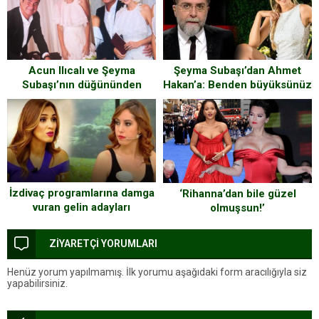
Şeyma Subaşı’dan Ahmet
Acun Ilıcalı ve Şeyma
Hakan’a: Benden büyüksünüz
Subaşı’nın düğününden
ama…
fotoğraflar
İzdivaç programlarına damga
‘Rihanna’dan bile güzel
vuran gelin adayları
olmuşsun!’
ZİYARETÇİ YORUMLARI
Henüz yorum yapılmamış. İlk yorumu aşağıdaki form aracılığıyla siz
yapabilirsiniz.