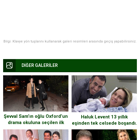
Bilgi: Klavye yön tuşlarını kullanarak galeri resimleri arasında geçiş yapabilirsiniz.
DİĞER GALERİLER
Şevval Sam’ın oğlu Oxford’un
Haluk Levent 13 yıllık
drama okuluna seçilen ilk
eşinden tek celsede boşandı.
Türk oldu..