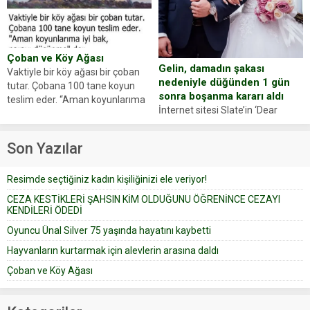
Yüzünde ve ellerinde yanıklar
sosyal medya hesabında “Usta
oluşan Demir, kâbus dolu anları
Oyuncumuz ve çok değerli
anlattı… Merkeze bağlı...
dostumuz...
Çoban ve Köy Ağası
Gelin, damadın şakası
Vaktiyle bir köy ağası bir çoban
nedeniyle düğünden 1 gün
tutar. Çobana 100 tane koyun
sonra boşanma kararı aldı
teslim eder. “Aman koyunlarıma
İnternet sitesi Slate’in ‘Dear
iyi bak, parayı düşünme” der
Prudence’ isimli tavsiye köşesine
Çoban koyunları alır gider. Aylar...
geçtiğimiz yıl 13 Ocak’ta yollanan
Son Yazılar
bir yazıya göre, bir gelin, eşi
düğün pastasını suratına
Resimde seçtiğiniz kadın kişiliğinizi ele veriyor!
yapıştırdığı için düğünden...
CEZA KESTİKLERİ ŞAHSIN KİM OLDUĞUNU ÖĞRENİNCE CEZAYI
KENDİLERİ ÖDEDİ
Oyuncu Ünal Silver 75 yaşında hayatını kaybetti
Hayvanların kurtarmak için alevlerin arasına daldı
Çoban ve Köy Ağası