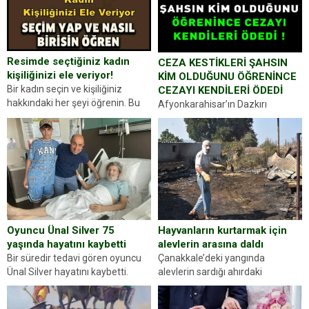
Resimde seçtiğiniz kadın
CEZA KESTİKLERİ ŞAHSIN
kişiliğinizi ele veriyor!
KİM OLDUĞUNU ÖĞRENİNCE
Bir kadın seçin ve kişiliğiniz
CEZAYI KENDİLERİ ÖDEDİ
hakkındaki her şeyi öğrenin. Bu
Afyonkarahisar’ın Dazkırı
kez karşınıza oldukça farklı bir
ilçesinde trafik uygulaması
kişilik testiyle çıkıyoruz. Resimde
yapan jandarma ekipleri
gördüğünüz kadın figürlerinden
durdurdukları bir otomobilin
dikkatinizi en...
sürücüsünden ehliyet ve ruhsat
sorup belgelerini istedi. Sürücü
Abdurrahman Ö.nün verdiği
evraklarda eksik olduğunu...
Hayvanların kurtarmak için
Oyuncu Ünal Silver 75
alevlerin arasına daldı
yaşında hayatını kaybetti
Çanakkale’deki yangında
Bir süredir tedavi gören oyuncu
alevlerin sardığı ahırdaki
Ünal Silver hayatını kaybetti.
hayvanlarını kurtarmak isteyen
Haberi, oyuncunun menajerlik
Zeki Demir (66) ölümden döndü.
ajansı duyurdu. Renda Güner,