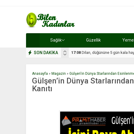
Sağlık
Güzellik
Yemek 
SON DAKİKA
17:08
Dilan, düğününe 5 gün kala hay
Anasayfa
»
Magazin
»
Gülşen'in Dünya Starlarından Esinlenme 
Gülşen’in Dünya Starlarından
Kanıtı