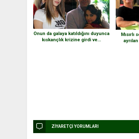
Onun da galaya katıldığını duyunca
Mısırlı 
kıskançlık krizine girdi ve…
ayrıla
Ilıcalı’nın
ZİYARETÇİ YORUMLARI