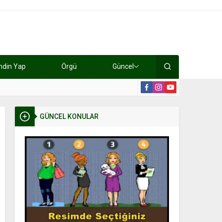
ndin Yap
Örgü
Güncel
lışıyorlar 15 bin tl kazanıyorlar
19:2
GÜNCEL KONULAR