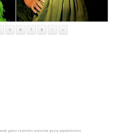
4
5
6
7
8
»
>
narak galeri resimleri arasında geçiş yapabilirsiniz.