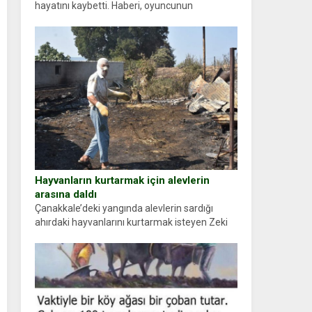
hayatını kaybetti. Haberi, oyuncunun
menajerlik ajansı duyurdu. Renda Güner,
sosyal medya hesabında “Usta Oyuncumuz ve
çok değerli dostumuz...
Hayvanların kurtarmak için alevlerin
arasına daldı
Çanakkale’deki yangında alevlerin sardığı
ahırdaki hayvanlarını kurtarmak isteyen Zeki
Demir (66) ölümden döndü. Yüzünde ve
ellerinde yanıklar oluşan Demir, kâbus dolu
anları anlattı… Merkeze bağlı...