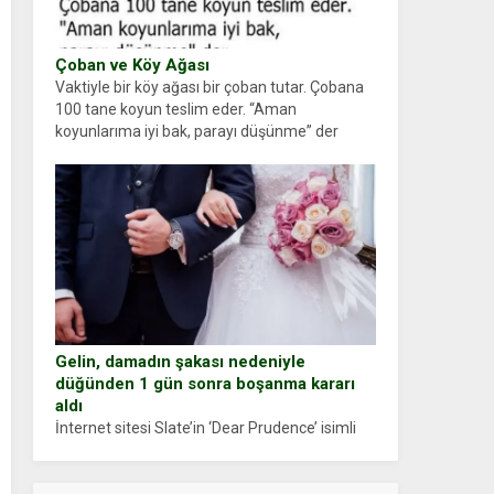
Çoban ve Köy Ağası
Vaktiyle bir köy ağası bir çoban tutar. Çobana
100 tane koyun teslim eder. “Aman
koyunlarıma iyi bak, parayı düşünme” der
Çoban koyunları alır gider. Aylar...
Gelin, damadın şakası nedeniyle
düğünden 1 gün sonra boşanma kararı
aldı
İnternet sitesi Slate’in ‘Dear Prudence’ isimli
tavsiye köşesine geçtiğimiz yıl 13 Ocak’ta
yollanan bir yazıya göre, bir gelin, eşi düğün
pastasını suratına yapıştırdığı için düğünden...