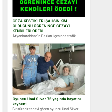
CEZA KESTİKLERİ ŞAHSIN KİM
OLDUĞUNU ÖĞRENİNCE CEZAYI
KENDİLERİ ÖDEDİ
Afyonkarahisar’ın Dazkırı ilçesinde trafik
uygulaması yapan jandarma ekipleri
durdurdukları bir otomobilin sürücüsünden
ehliyet ve ruhsat sorup belgelerini istedi.
Sürücü Abdurrahman Ö.nün verdiği evraklarda
eksik olduğunu...
Oyuncu Ünal Silver 75 yaşında hayatını
kaybetti
Bir süredir tedavi gören oyuncu Ünal Silver