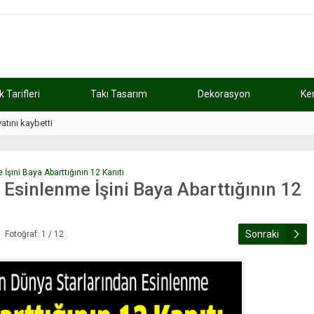
Tarifleri
Takı Tasarım
Dekorasyon
Ke
atını kaybetti
11:37
Günde 2 saat ça
İşini Baya Abarttığının 12 Kanıtı
 Esinlenme İşini Baya Abarttığının 12
Sonraki
Fotoğraf: 1 / 12