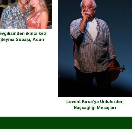
sevgilisinden ikinci kez
n Şeyma Subaşı, Acun
 Miami’deki evine yerleşti!
Levent Kırca’ya Ünlülerden
Başsağlığı Mesajları