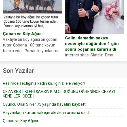
hayvanlarını kurtarmak isteyen
Haberi, oyuncunun menajerlik
Zeki Demir (66) ölümden döndü.
ajansı duyurdu. Renda Güner,
Yüzünde ve ellerinde yanıklar
sosyal medya hesabında “Usta
oluşan Demir, kâbus dolu anları
Oyuncumuz ve çok değerli
anlattı… Merkeze bağlı...
dostumuz...
Çoban ve Köy Ağası
Gelin, damadın şakası
Vaktiyle bir köy ağası bir çoban
nedeniyle düğünden 1 gün
tutar. Çobana 100 tane koyun
sonra boşanma kararı aldı
teslim eder. “Aman koyunlarıma
İnternet sitesi Slate’in ‘Dear
iyi bak, parayı düşünme” der
Prudence’ isimli tavsiye köşesine
Çoban koyunları alır gider. Aylar...
geçtiğimiz yıl 13 Ocak’ta yollanan
Son Yazılar
bir yazıya göre, bir gelin, eşi
düğün pastasını suratına
Resimde seçtiğiniz kadın kişiliğinizi ele veriyor!
yapıştırdığı için düğünden...
CEZA KESTİKLERİ ŞAHSIN KİM OLDUĞUNU ÖĞRENİNCE CEZAYI
KENDİLERİ ÖDEDİ
Oyuncu Ünal Silver 75 yaşında hayatını kaybetti
Hayvanların kurtarmak için alevlerin arasına daldı
Çoban ve Köy Ağası