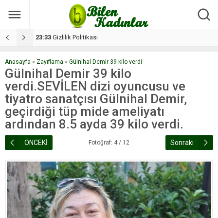
17:08
Dilan, düğününe 5 gün kala hayatını kaybetti
1
Anasayfa
»
Zayıflama
»
Gülnihal Demir 39 kilo verdi
Gülnihal Demir 39 kilo
verdi.SEVİLEN dizi oyuncusu ve
tiyatro sanatçısı Gülnihal Demir,
geçirdiği tüp mide ameliyatı
ardından 8.5 ayda 39 kilo verdi.
ÖNCEKİ
Sonraki
Fotoğraf: 4 / 12