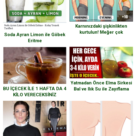
Karnınızdaki şişkinlikten
kurtulun! Meğer çok
Soda Ayran Limon ile Göbek
kolaymış..
Eritme
Yatmadan Önce Elma Sirkesi
BU İÇECEK İLE 1 HAFTA DA 4
Bal ve Ilık Su ile Zayıflama
KİLO VERECEKSİNİZ
Kürü