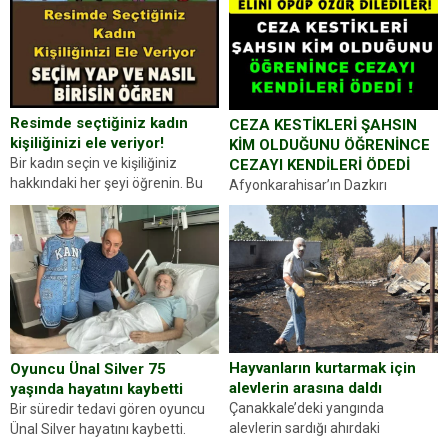
Resimde seçtiğiniz kadın
CEZA KESTİKLERİ ŞAHSIN
kişiliğinizi ele veriyor!
KİM OLDUĞUNU ÖĞRENİNCE
Bir kadın seçin ve kişiliğiniz
CEZAYI KENDİLERİ ÖDEDİ
hakkındaki her şeyi öğrenin. Bu
Afyonkarahisar’ın Dazkırı
kez karşınıza oldukça farklı bir
ilçesinde trafik uygulaması
kişilik testiyle çıkıyoruz. Resimde
yapan jandarma ekipleri
gördüğünüz kadın figürlerinden
durdurdukları bir otomobilin
dikkatinizi en...
sürücüsünden ehliyet ve ruhsat
sorup belgelerini istedi. Sürücü
Abdurrahman Ö.nün verdiği
evraklarda eksik olduğunu...
Hayvanların kurtarmak için
Oyuncu Ünal Silver 75
alevlerin arasına daldı
yaşında hayatını kaybetti
Çanakkale’deki yangında
Bir süredir tedavi gören oyuncu
alevlerin sardığı ahırdaki
Ünal Silver hayatını kaybetti.