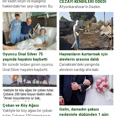
Bir kadın seçin ve kişiliğiniz
CEZAYI KENDİLERİ ÖDEDİ
hakkındaki her şeyi öğrenin. Bu
Afyonkarahisar’ın Dazkırı
kez karşınıza oldukça farklı bir
ilçesinde trafik uygulaması
kişilik testiyle çıkıyoruz. Resimde
yapan jandarma ekipleri
gördüğünüz kadın figürlerinden
durdurdukları bir otomobilin
dikkatinizi en...
sürücüsünden ehliyet ve ruhsat
sorup belgelerini istedi. Sürücü
Abdurrahman Ö.nün verdiği
evraklarda eksik olduğunu...
Hayvanların kurtarmak için
Oyuncu Ünal Silver 75
alevlerin arasına daldı
yaşında hayatını kaybetti
Çanakkale’deki yangında
Bir süredir tedavi gören oyuncu
alevlerin sardığı ahırdaki
Ünal Silver hayatını kaybetti.
hayvanlarını kurtarmak isteyen
Haberi, oyuncunun menajerlik
Zeki Demir (66) ölümden döndü.
ajansı duyurdu. Renda Güner,
Yüzünde ve ellerinde yanıklar
sosyal medya hesabında “Usta
oluşan Demir, kâbus dolu anları
Oyuncumuz ve çok değerli
anlattı… Merkeze bağlı...
dostumuz...
Çoban ve Köy Ağası
Gelin, damadın şakası
Vaktiyle bir köy ağası bir çoban
nedeniyle düğünden 1 gün
tutar. Çobana 100 tane koyun