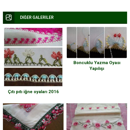
DİĞER GALERİLER
Boncuklu Yazma Oyası
Yapılışı
Çıtı pıtı iğne oyaları 2016