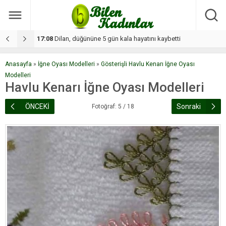
17:08
Dilan, düğününe 5 gün kala hayatını kaybetti
1
Anasayfa
»
İğne Oyası Modelleri
»
Gösterişli Havlu Kenarı İğne Oyası
Modelleri
Havlu Kenarı İğne Oyası Modelleri
ÖNCEKİ
Sonraki
Fotoğraf: 5 / 18