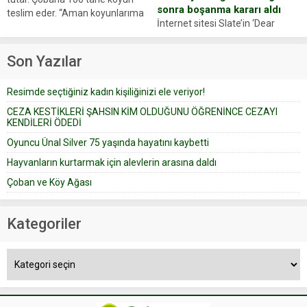
sonra boşanma kararı aldı
teslim eder. “Aman koyunlarıma
İnternet sitesi Slate’in ‘Dear
iyi bak, parayı düşünme” der
Prudence’ isimli tavsiye köşesine
Çoban koyunları alır gider. Aylar...
geçtiğimiz yıl 13 Ocak’ta yollanan
Son Yazılar
bir yazıya göre, bir gelin, eşi
düğün pastasını suratına
Resimde seçtiğiniz kadın kişiliğinizi ele veriyor!
yapıştırdığı için düğünden...
CEZA KESTİKLERİ ŞAHSIN KİM OLDUĞUNU ÖĞRENİNCE CEZAYI
KENDİLERİ ÖDEDİ
Oyuncu Ünal Silver 75 yaşında hayatını kaybetti
Hayvanların kurtarmak için alevlerin arasına daldı
Çoban ve Köy Ağası
Kategoriler