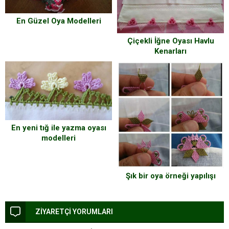
En Güzel Oya Modelleri
Çiçekli İğne Oyası Havlu
Kenarları
En yeni tığ ile yazma oyası
modelleri
Şık bir oya örneği yapılışı
ZİYARETÇİ YORUMLARI