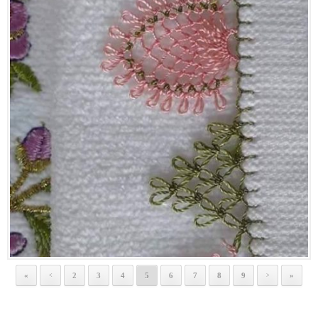
«
2
3
4
5
6
7
8
9
»
<
>